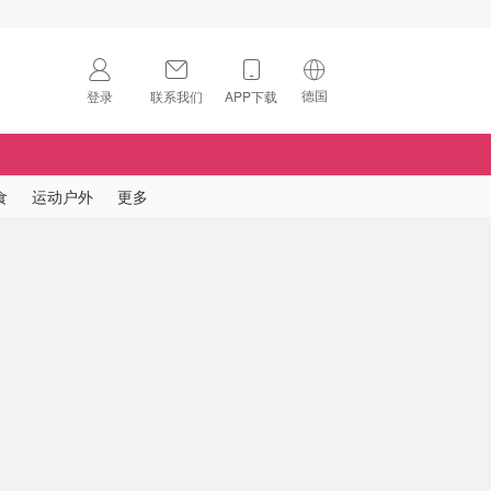
德国
登录
联系我们
APP下载
🇺🇸
美国
🇨🇳
中国
食
运动户外
更多
🇨🇦
加拿大
扫码下载 App
🇬🇧
英国
Download on the
App Store
🇩🇪
德国
Download the
Android App
🇫🇷
法国
🇮🇹
意大利
🇦🇺
澳洲