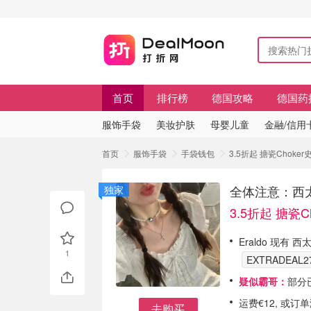
首页
排行榜
德国攻略
德国药
服饰手袋
美妆护肤
母婴儿童
金融/信用
首页
服饰手袋
手袋钱包
3.5折起 搪瓷Chok
全体注意：西太
独家
3.5折起 搪瓷C
Eraldo 现有
1
EXTRADEAL2
疑似霸哥：
部分
运费€12, 或
去购买