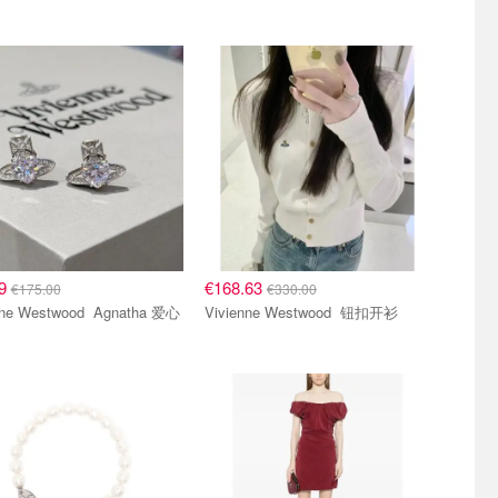
79
€168.63
€175.00
€330.00
 Westwood Agnatha 爱心
Vivienne Westwood 钮扣开衫