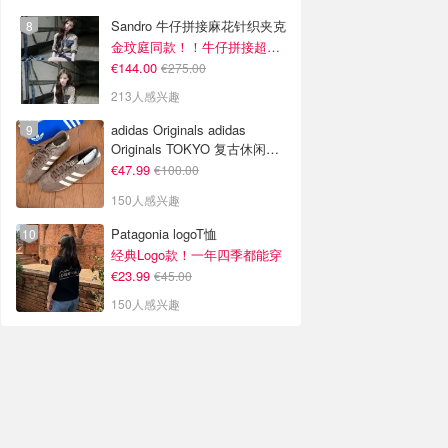
Sandro 牛仔拼接麻花针织夹克
金玟庭同款！！牛仔拼接超有层次感
€144.00
€275.00
213人感兴趣
adidas Originals adidas
Originals TOKYO 复古休闲鞋
深棕色
€47.99
€100.00
150人感兴趣
Patagonia logoT恤
经典Logo款！一年四季都能穿
€23.99
€45.00
150人感兴趣