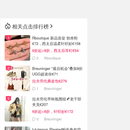
🇳🇿
新西兰
相关点击排行榜
Rboutique 新品首促 勃肯鞋
€72，西太后温柔针织衫€158
6折起+8折，西太后耳钉€54
0
Rboutique
Breuninger "最后机会"叠加8折
UGG超迷你€71
拉夫劳伦麂皮包€279
1
Breuninger
拉夫劳伦早秋氛围组🍂老干部
夹克€207
6折起+8折，针织衫€172
0
Breuninger
lululemon Pleated粉牛角包空