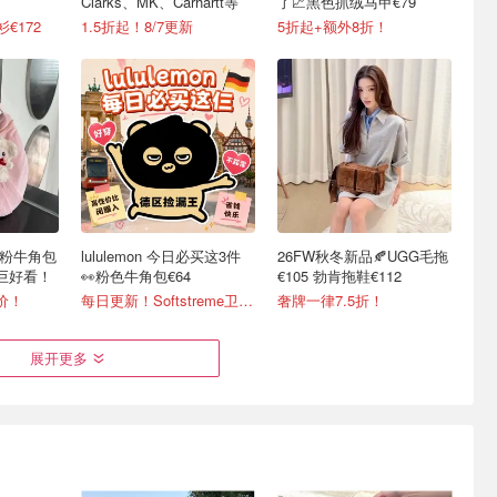
Clarks、MK、Carhartt等
了📈黑色抓绒马甲€79
€172
1.5折起！8/7更新
5折起+额外8折！
ted粉牛角包
lululemon 今日必买这3件
26FW秋冬新品🍂UGG毛拖
粉巨好看！
👀粉色牛角包€64
€105 勃肯拖鞋€112
价！
每日更新！Softstreme卫衣半价
奢牌一律7.5折！
展开更多