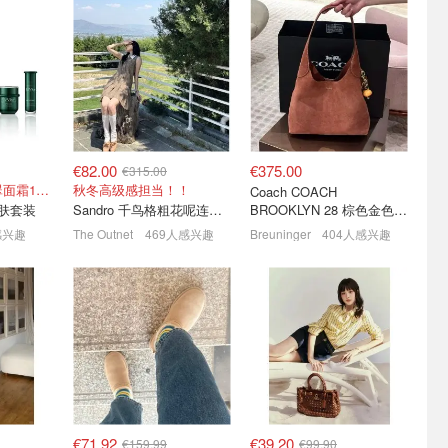
送花🌹这
Patagonia 终于舍得打折
运动党的羊毛局🏃PUMA、
的会开
啦！logo T恤€23、连帽夹
球衣、瑜伽垫、足球都安排
克€64
了！
七夕礼物怎么选？点击直接抄作业
低至3折+叠8折！
全场€6.66！低至1折起！
€82.00
€375.00
€315.00
含回春油5ml+翡翠面霜10ml
秋冬高级感担当！！
Coach COACH
护肤套装
Sandro 千鸟格粗花呢连衣裙
BROOKLYN 28 棕色金色水
桶包
感兴趣
The Outnet
469人感兴趣
Breuninger
404人感兴趣
 户外圈之
TESSABIT 清仓大促
Liebeskind Berlin 清仓抄底
 抓绒夹克
CarharttT恤€23 拉夫劳伦棒
长期主义必看！Clea托特
球帽€37
€59.99
！
4折起+叠8折！
3.6折起+叠8折！斜挎钱包€63.99
€71.92
€39.20
€159.99
€99.90