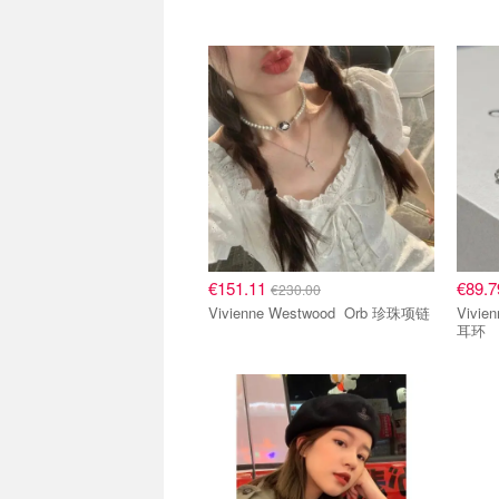
€151.11
€89.
€230.00
Vivienne Westwood Orb 珍珠项链
Vivienne
耳环