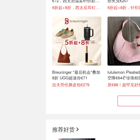
€72，西太后温柔针织衫
部夹克€207
€158
6折起+8折，西太后耳钉€54
6折起+8折，针织衫
Breuninger "最后机会"叠加
lululemon Plea
8折 UGG超迷你€71
空降€64🥐珍珠
拉夫劳伦麂皮包€279
原€88！超罕见好
推荐好货