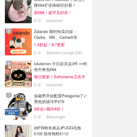
降€64🥐珍珠粉巨好看！
原€88！超罕见好价！
0
lululemon
Zalando 限时特卖闪促 -
Clarks、MK、Carhartt等
1.5折起！8/7更新
0
Zalando Lounge (DE)
lululemon 今日必买这3件 👀粉
色牛角包€64
每日更新！Softstreme卫衣半
价
0
lululemon
金融男开始配置Patagonia了📈
黑色抓绒马甲€79
5折起+额外8折！
0
Breuninger
26FW秋冬新品🍂UGG毛拖
€105 勃肯拖鞋€112