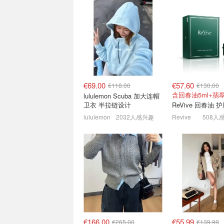
高奢跳楼价😱Miu Miu乐福
💝七夕礼物别只会
鞋€446 Prada包省¥1W+
些时尚单品收到真
心！
4.8折！全是专柜款
€69.00
€57.60
€118.00
€130.00
lululemon Scuba 加大连帽
卫衣 半拉链设计
ReVive 回春油 
lululemon
2032人感兴趣
Revive
508人
Acne Studios惊喜价！银色
Jack Wolfskin
芭蕾舞鞋€280
“夯”⛰️冲锋衣€55
€44
5折起+叠8折，羊毛围巾€159
低至3折+叠8.8折
€166.00
€55.99
€265.00
€139.99