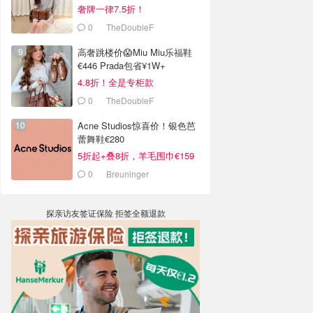
奢牌一律7.5折！
0
TheDoubleF
高奢跳楼价😱Miu Miu乐福鞋
€446 Prada包省¥1W+
4.8折！全是专柜款
0
TheDoubleF
Acne Studios惊喜价！银色芭
蕾舞鞋€280
5折起+叠8折，羊毛围巾€159
0
Breuninger
探亲访友签证保险 拒签全额退款