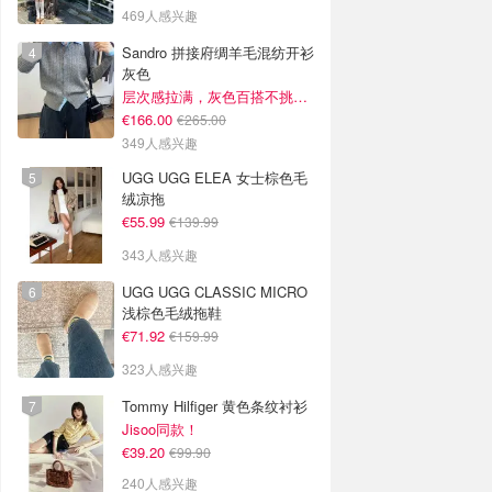
469人感兴趣
Sandro 拼接府绸羊毛混纺开衫
灰色
层次感拉满，灰色百搭不挑人~
€166.00
€265.00
349人感兴趣
UGG UGG ELEA 女士棕色毛
绒凉拖
€55.99
€139.99
343人感兴趣
UGG UGG CLASSIC MICRO
浅棕色毛绒拖鞋
€71.92
€159.99
323人感兴趣
Tommy Hilfiger 黄色条纹衬衫
Jisoo同款！
€39.20
€99.90
240人感兴趣