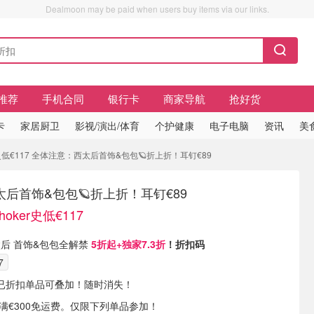
Dealmoon may be paid when users buy items via our links.
推荐
手机合同
银行卡
商家导航
抢好货
卡
家居厨卫
影视/演出/体育
个护健康
电子电脑
资讯
美
er史低€117 全体注意：西太后首饰&包包🪐折上折！耳钉€89
后首饰&包包🪐折上折！耳钉€89
hoker史低€117
 西太后 首饰&包包全解禁
5
折起+独家
7.3折
！折扣码
7
已折扣单品可叠加！随时消失！
订单满€300免运费。仅限下列单品参加！