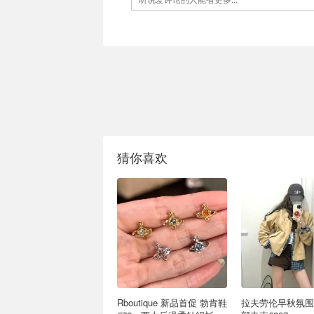
猜你喜欢
Rboutique 新品首促 勃肯鞋
拉夫劳伦早秋氛围