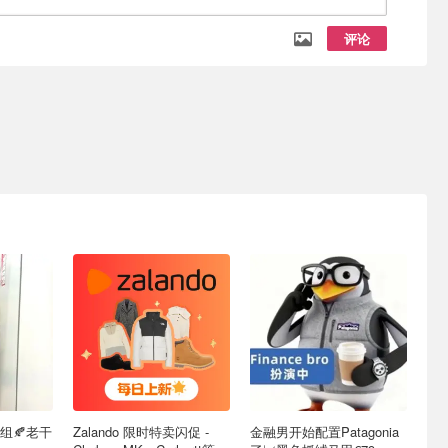
评论
组🍂老干
Zalando 限时特卖闪促 -
金融男开始配置Patagonia