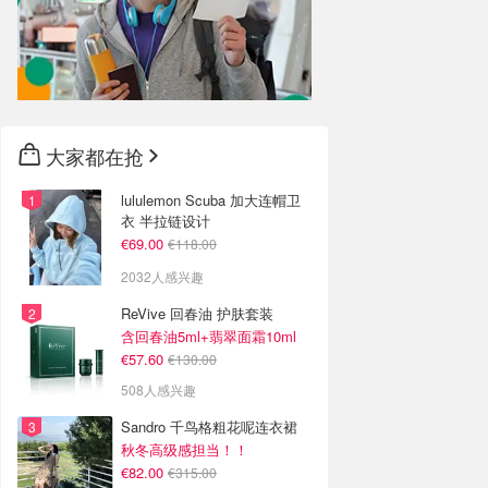
大家都在抢
lululemon Scuba 加大连帽卫
衣 半拉链设计
€69.00
€118.00
2032人感兴趣
ReVive 回春油 护肤套装
含回春油5ml+翡翠面霜10ml
€57.60
€130.00
508人感兴趣
Sandro 千鸟格粗花呢连衣裙
秋冬高级感担当！！
€82.00
€315.00