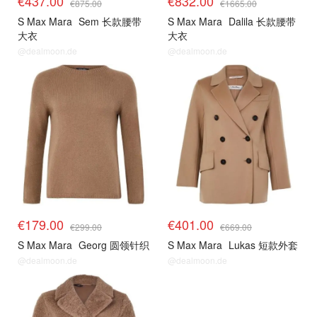
€437.00
€832.00
€875.00
€1665.00
S Max Mara
Sem 长款腰带
S Max Mara
Dalila 长款腰带
大衣
大衣
@dealmoon.de
@dealmoon.de
€179.00
€401.00
€299.00
€669.00
S Max Mara
Georg 圆领针织
S Max Mara
Lukas 短款外套
@dealmoon.de
@dealmoon.de