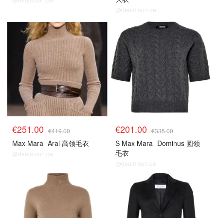
@dealmoon.de
€251.00
€201.00
€419.00
€335.00
Max Mara
Aral 高领毛衣
S Max Mara
Dominus 圆领
毛衣
@dealmoon.de
@dealmoon.de