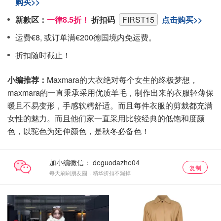
购买>>
新款区：
一律8.5折！
折扣码
FIRST15
点击购买>>
运费€8, 或订单满€200德国境内免运费。
折扣随时截止！
小编推荐：
Maxmara的大衣绝对每个女生的终极梦想，
maxmara的一直秉承采用优质羊毛，制作出来的衣服轻薄保
暖且不易变形，手感软糯舒适。而且每件衣服的剪裁都充满
女性的魅力。而且他们家一直采用比较经典的低饱和度颜
色，以驼色为延伸颜色，是秋冬必备色！
加小编微信：
复制
每天刷刷朋友圈，精华折扣不漏掉