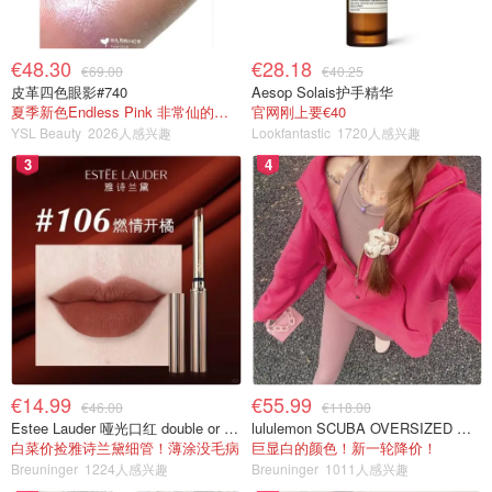
€48.30
€28.18
€69.00
€40.25
皮革四色眼影#740
Aesop Solais护手精华
夏季新色Endless Pink 非常仙的亮片盘！
官网刚上要€40
YSL Beauty
2026人感兴趣
Lookfantastic
1720人感兴趣
3
4
€14.99
€55.99
€46.00
€118.00
Estee Lauder 哑光口红 double or nothing色号
lululemon SCUBA OVERSIZED 半拉链卫衣 紫红色
白菜价捡雅诗兰黛细管！薄涂没毛病
巨显白的颜色！新一轮降价！
Breuninger
1224人感兴趣
Breuninger
1011人感兴趣