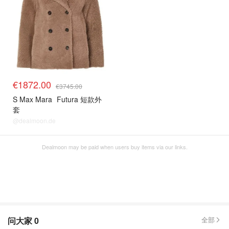
€1872.00
€3745.00
S Max Mara
Futura 短款外
套
@dealmoon.de
Dealmoon may be paid when users buy items via our links.
问大家
0
全部