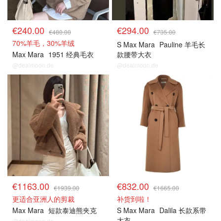
€240.00
€294.00
€480.00
€735.00
70%羊毛，30%羊绒
S Max Mara
Pauline 羊毛长
Max Mara
1951 经典毛衣
款腰带大衣
@dealmoon.de
@dealmoon.de
€1163.00
€832.00
€1939.00
€1665.00
更适合亚洲人的剪裁
补货到啦！
Max Mara
短款泰迪熊夹克
S Max Mara
Dalila 长款系带
大衣
@dealmoon.de