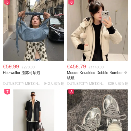
5
6
€59.99
€456.79
€270.00
€1140.00
Holzweiler 流苏可颂包
Moose Knuckles Debbie Bomber 羽
绒服
OUTLETCITY METZINGEN
942人感兴趣
OUTLETCITY METZINGEN
829人感兴趣
7
8