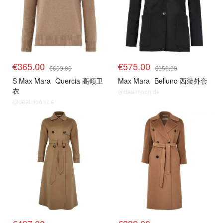
€365.00
€575.00
€609.00
€959.00
S Max Mara
Quercia 高领卫
Max Mara
Belluno 西装外套
衣
@dealmoon.de
@dealmoon.de