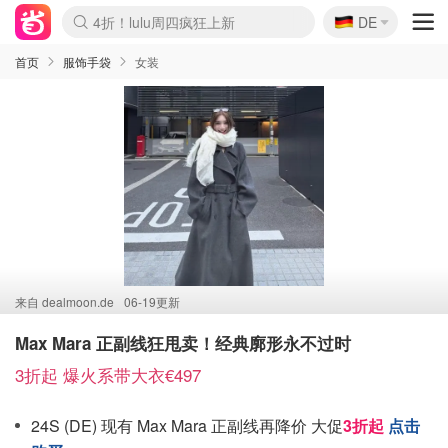
🇩🇪
4折！lulu周四疯狂上新
DE
Boticinal 夏促开抢！
还没结束！&OtherStories大促
Joybuy变相75折 随时失效
速领！Stanley独家85折
疑似霸哥！Camper额外叠85折
Zalando 奥莱闪促！每日更新
Moncler反季囤！5折起+叠9折
Coach Brooklyn仅€192
首页
服饰手袋
女装
来自
dealmoon.de
06-19更新
Max Mara 正副线狂甩卖！经典廓形永不过时
3折起 爆火系带大衣€497
24S (DE) 现有 Max Mara 正副线再降价 大促
3折起
点击