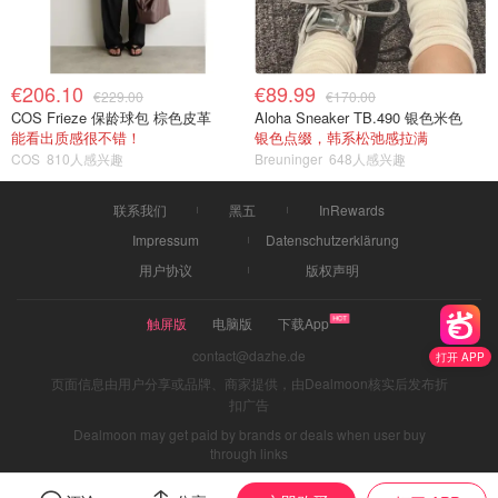
€206.10
€89.99
€229.00
€170.00
COS Frieze 保龄球包 棕色皮革
Aloha Sneaker TB.490 银色米色
能看出质感很不错！
银色点缀，韩系松弛感拉满
COS
810人感兴趣
Breuninger
648人感兴趣
联系我们
黑五
InRewards
Impressum
Datenschutzerklärung
用户协议
版权声明
触屏版
电脑版
下载App
contact@dazhe.de
打开 APP
页面信息由用户分享或品牌、商家提供，由Dealmoon核实后发布折
扣广告
Dealmoon may get paid by brands or deals when user buy
through links