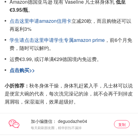
Amazon德国亚马逊 现有 Vaseline 凡士林身体乳
低至
€3.95/瓶
。
点击这里申请amazon信用卡
立减20欧，而且购物还可以
再返利3%
学生请点击这里申请学生专属amazon prime
，前6个月免
费，随时可以解约。
运费€3.99, 或订单满€29德国境内免运费。
点击购买>>
小折推荐：
秋冬身体干燥，身体乳赶紧入手，凡士林可以说
是便宜大碗的代表，每次洗完澡记的涂，就不会再干到掉皮
屑屑啦，保湿滋润，效果超级好。
加小编微信：
复制
每天刷刷朋友圈，精华折扣不漏掉