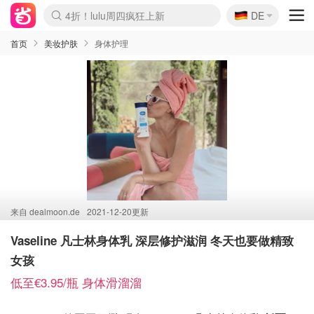
🇩🇪
4折！lulu周四疯狂上新
DE
Boticinal 夏促开抢！
还没结束！&OtherStories大促
Joybuy变相75折 随时失效
速领！Stanley独家85折
疑似霸哥！Camper额外叠85折
Zalando 奥莱闪促！每日更新
Moncler反季囤！5折起+叠9折
Coach Brooklyn仅€192
首页
美妆护肤
身体护理
来自
dealmoon.de
2021-12-20更新
Vaseline 凡士林身体乳 深层修护滋润 冬天也要做精致
女孩
低至€3.95/瓶 身体滑溜溜