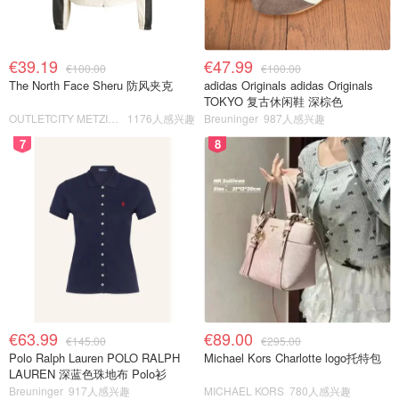
€39.19
€47.99
€100.00
€100.00
The North Face Sheru 防风夹克
adidas Originals adidas Originals
TOKYO 复古休闲鞋 深棕色
OUTLETCITY METZINGEN
1176人感兴趣
Breuninger
987人感兴趣
7
8
€63.99
€89.00
€145.00
€295.00
Polo Ralph Lauren POLO RALPH
Michael Kors Charlotte logo托特包
LAUREN 深蓝色珠地布 Polo衫
Breuninger
917人感兴趣
MICHAEL KORS
780人感兴趣