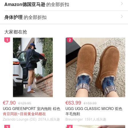
Amazon德国亚马逊
的全部折扣
身体护理
的全部折扣
大家都在抢
1
2
€7.90
€63.99
€129.95
€159.99
UGG GREENPORT 室内拖鞋 棕色
UGG UGG CLASSIC MICRO 驼色
肯豆同款~目前黄金码都在
羊毛拖鞋
Zalando Lounge (DE)
2074人感兴趣
Breuninger
1591人感兴趣
3
4