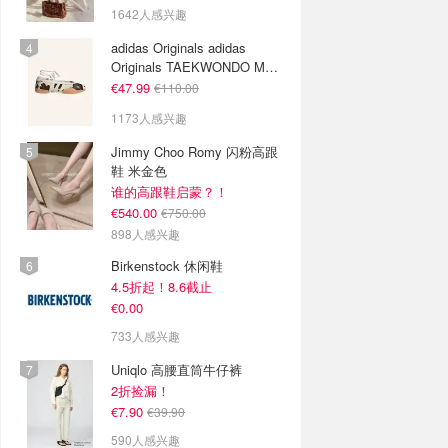
1642人感兴趣
adidas Originals adidas
Originals TAEKWONDO MEI
芭蕾鞋 棕色米色
€47.99
€110.00
1173人感兴趣
Jimmy Choo Romy 闪粉高跟
鞋 米金色
谁的高跟鞋启蒙？！
€540.00
€750.00
898人感兴趣
Birkenstock 休闲鞋
4.5折起！8.6截止
€0.00
733人感兴趣
Uniqlo 高腰直筒牛仔裤
2折捡漏！
€7.90
€39.90
590人感兴趣