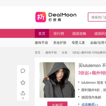
首页
排行榜
德国攻略
德国药
服饰手袋
美妆护肤
母婴儿童
金融/信用
首页
服饰手袋
女装
3折起+额外9折 €39起断码
买lululem
3折起+额外9折
lululemon
限时额外9折，折
德国境内免邮
3
点击购买>>
去购买