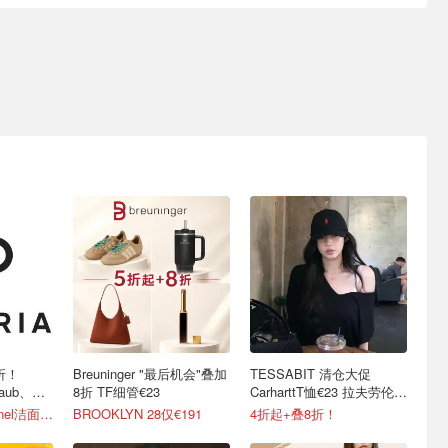
上折！
Breuninger "最后机会"叠加
TESSABIT 清仓大促
taub、黑
8折 TF细管€23
CarharttT恤€23 拉夫劳伦帽
子€38
4折起+叠8折 Chanel洁面罕见€43
BROOKLYN 28仅€191
4折起+叠8折！