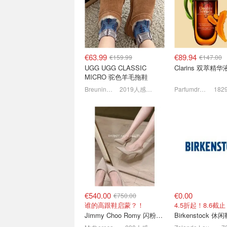
底专场 滑雪服€44起，羽绒
💥勃肯凉鞋€32 
服€32
€86
3折起+叠8折！印花T恤€7.99
5折起+叠8折！
€63.99
€89.94
€159.99
€147.00
UGG UGG CLASSIC
Clarins 双萃精
MICRO 驼色羊毛拖鞋
Breuninger
2019人感兴趣
Parfumdreams
大事很妙❗️Tommy Hilfiger
MUJI 无印良品官
官网折上折 | Jisoo同款€39
家居服睡衣套装仅€
可选
5折起+叠8折！罗纹背心€23
独家8折！畅销区
€540.00
€0.00
€750.00
谁的高跟鞋启蒙？！
4.5折起！8.6截止
Jimmy Choo Romy 闪粉高跟鞋 米金色
Birkenstock 休