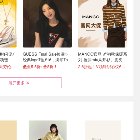
限时闪促⚡️
GUESS Final Sale捡漏✨
MANGO官网 🍂初秋保暖系
项链
经典logoT恤€16，满印Tote
列 捡漏miu风开衫、皮夹克
包€67
等
3折起+叠9折！拉夫劳伦T恤€64！
低至5.5折+叠8折！
2.6折起！V领针织衫仅€5.99
展开更多
n 顶奢折上折
腿长作弊器！G-STAR
24S 私促起飞了