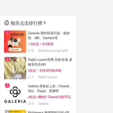
🇳🇿
新西兰
相关点击排行榜
Zalando 限时特卖闪促 - 勃肯
鞋、MK、Carhartt等
1.5折起！8/6更新
0
Zalando Lounge (DE)
Ralph Lauren官网 百欧专场 💰
麻花毛衣€81
5折起！刘亦菲同款€58
1
Ralph Lauren
Galeria 突发折上折！Chanel、
Dior、Staub、黑绷带
4折起+叠8折 Chanel洁面罕见
€43
0
Galeria
Mytheresa 奢牌限时闪促⚡️西