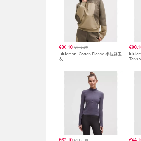
€80.10
€80.
€178.00
lululemon Cotton Fleece 半拉链卫
lululemon Big 
衣
Tenni
€62.10
€44.
€118.00