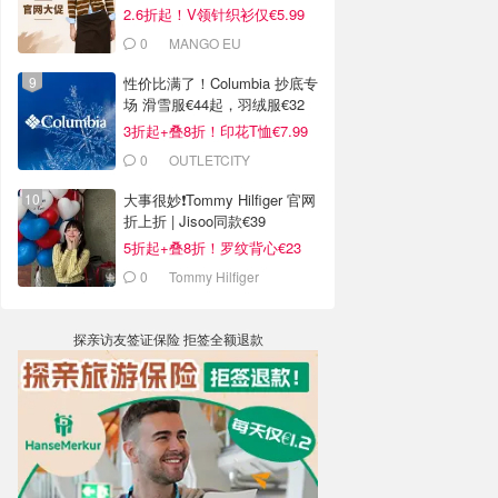
2.6折起！V领针织衫仅€5.99
0
MANGO EU
性价比满了！Columbia 抄底专
场 滑雪服€44起，羽绒服€32
3折起+叠8折！印花T恤€7.99
0
OUTLETCITY
METZINGEN
大事很妙❗️Tommy Hilfiger 官网
折上折 | Jisoo同款€39
5折起+叠8折！罗纹背心€23
0
Tommy Hilfiger
探亲访友签证保险 拒签全额退款