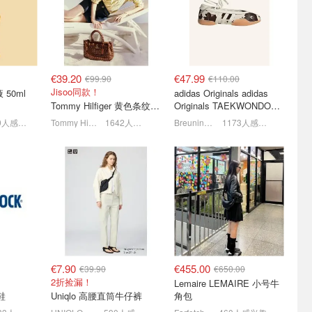
西太后T恤
RAW牛仔裤🩵穿上拉满两
Celine/Moncler/Max Mara
米气场
都在
夏促5折起！老爹牛仔裤€32
全场4折！Box包直降€3700+
€39.20
€47.99
€99.90
€110.00
Jisoo同款！
华液 50ml
adidas Originals adidas
Tommy Hilfiger 黄色条纹衬衫
Originals TAEKWONDO
MEI 芭蕾鞋 棕色米色
1829人感兴趣
Tommy Hilfiger
1642人感兴趣
Breuninger
1173人感兴趣
网精选🔥
lululemon 今日必买这3件
拉夫劳伦 最终轮降价 5折
35 多色
👀三合一卡包€34
起🔥热门单品捡漏合集
任选
每日更新！游牧灰Define补货！
黄金码捡漏！小马标棒球帽€28
€7.90
€455.00
€39.90
€650.00
2折捡漏！
Lemaire LEMAIRE 小号牛
闲鞋
Uniqlo 高腰直筒牛仔裤
角包