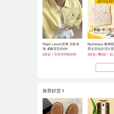
Ralph Lauren官网 百欧专
Mytheresa 奢牌
场 💰麻花毛衣€81
西太后仙女泪土星
€129！
5折起！刘亦菲同款€58
推荐好货
性价比满了！Columbia 抄
Julian Fashio