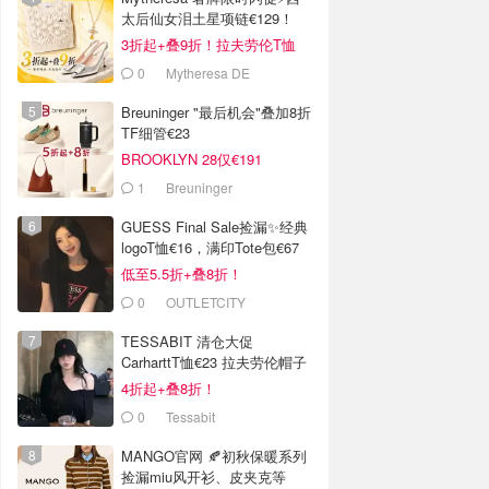
太后仙女泪土星项链€129！
3折起+叠9折！拉夫劳伦T恤
€64！
0
Mytheresa DE
Breuninger "最后机会"叠加8折
TF细管€23
BROOKLYN 28仅€191
1
Breuninger
GUESS Final Sale捡漏✨经典
logoT恤€16，满印Tote包€67
低至5.5折+叠8折！
0
OUTLETCITY
METZINGEN
TESSABIT 清仓大促
CarharttT恤€23 拉夫劳伦帽子
€38
4折起+叠8折！
0
Tessabit
MANGO官网 🍂初秋保暖系列
捡漏miu风开衫、皮夹克等