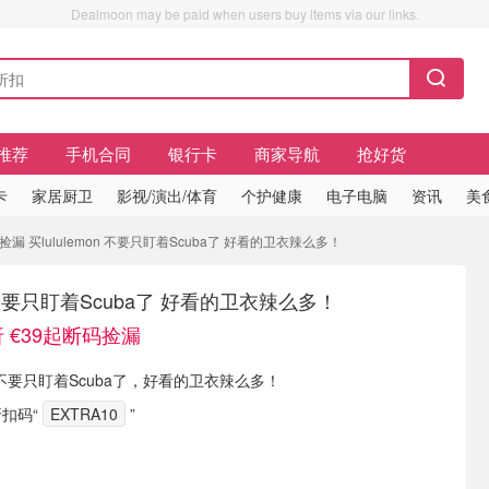
Dealmoon may be paid when users buy items via our links.
推荐
手机合同
银行卡
商家导航
抢好货
卡
家居厨卫
影视/演出/体育
个护健康
电子电脑
资讯
美
捡漏 买lululemon 不要只盯着Scuba了 好看的卫衣辣么多！
on 不要只盯着Scuba了 好看的卫衣辣么多！
 €39起断码捡漏
 现有 不要只盯着Scuba了，好看的卫衣辣么多！
扣码“
EXTRA10
”