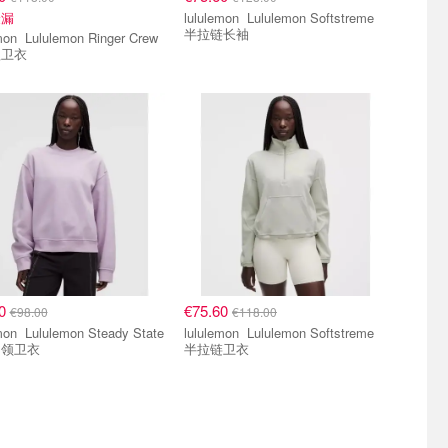
捡漏
lululemon Lululemon Softstreme
半拉链长袖
n Ringer Crew
款卫衣
10
€75.60
€98.00
€118.00
 Steady State
lululemon Lululemon Softstreme
圆领卫衣
半拉链卫衣