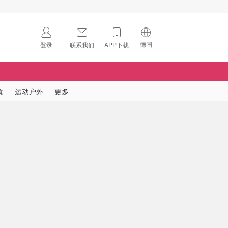
德国
登录
联系我们
APP下载
🇺🇸
美国
🇨🇳
中国
食
运动户外
更多
🇨🇦
加拿大
扫码下载 App
🇬🇧
英国
Download on the
App Store
🇩🇪
德国
Download the
Android App
🇫🇷
法国
🇮🇹
意大利
🇦🇺
澳洲