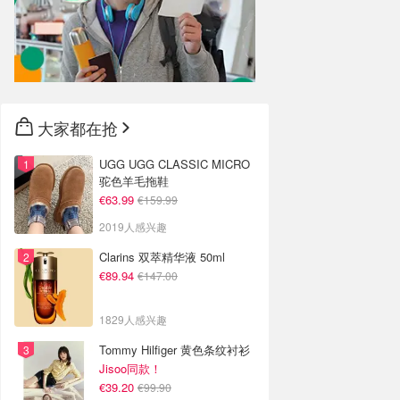
大家都在抢
UGG UGG CLASSIC MICRO
驼色羊毛拖鞋
€63.99
€159.99
2019人感兴趣
Clarins 双萃精华液 50ml
€89.94
€147.00
1829人感兴趣
Tommy Hilfiger 黄色条纹衬衫
Jisoo同款！
€39.20
€99.90