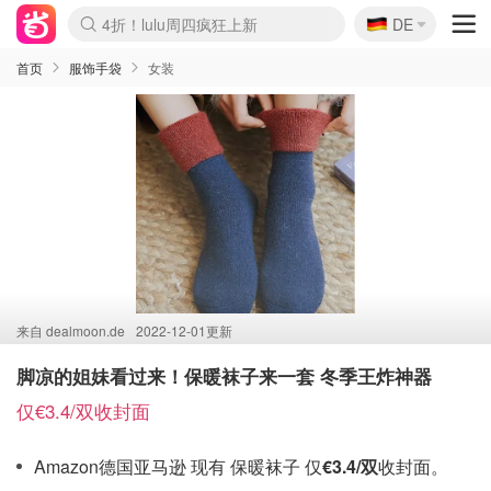
🇩🇪
4折！lulu周四疯狂上新
DE
Boticinal 夏促开抢！
还没结束！&OtherStories大促
Joybuy变相75折 随时失效
速领！Stanley独家85折
疑似霸哥！Camper额外叠85折
Zalando 奥莱闪促！每日更新
Moncler反季囤！5折起+叠9折
Coach Brooklyn仅€192
首页
服饰手袋
女装
来自
dealmoon.de
2022-12-01更新
脚凉的姐妹看过来！保暖袜子来一套 冬季王炸神器
仅€3.4/双收封面
Amazon德国亚马逊 现有 保暖袜子 仅
€3.4/双
收封面。