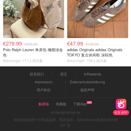
€279.99
€47.99
€595.00
€100.00
Polo Ralph Lauren 单肩包 橄榄绿金
adidas Originals adidas Originals
色
TOKYO 复古休闲鞋 深棕色
Breuninger
771人感兴趣
Breuninger
748人感兴趣
联系我们
黑五
InRewards
Impressum
Datenschutzerklärung
用户协议
版权声明
触屏版
电脑版
下载App
contact@dazhe.de
打开 APP
页面信息由用户分享或品牌、商家提供，由Dealmoon核实后发布折
扣广告