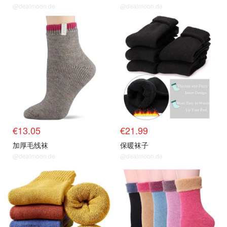
@dealmoon.de
@dealmoon.de
€13.05
€21.99
加厚毛线袜
保暖袜子
@dealmoon.de
@dealmoon.de