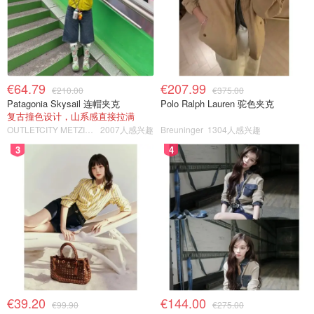
€64.79
€207.99
€210.00
€375.00
Patagonia Skysail 连帽夹克
Polo Ralph Lauren 驼色夹克
复古撞色设计，山系感直接拉满
OUTLETCITY METZINGEN
2007人感兴趣
Breuninger
1304人感兴趣
3
4
€39.20
€144.00
€99.90
€275.00