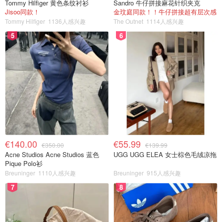
Tommy Hilfiger 黄色条纹衬衫
Sandro 牛仔拼接麻花针织夹克
Jisoo同款！
金玟庭同款！！牛仔拼接超有层次感
Tommy Hilfiger
1136人感兴趣
The Outnet
1114人感兴趣
5
6
€140.00
€55.99
€350.00
€139.99
Acne Studios Acne Studios 蓝色
UGG UGG ELEA 女士棕色毛绒凉拖
Pique Polo衫
Breuninger
1110人感兴趣
Breuninger
915人感兴趣
7
8