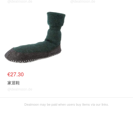
@dealmoon.de
@dealmoon.de
€27.30
家居鞋
@dealmoon.de
Dealmoon may be paid when users buy items via our links.