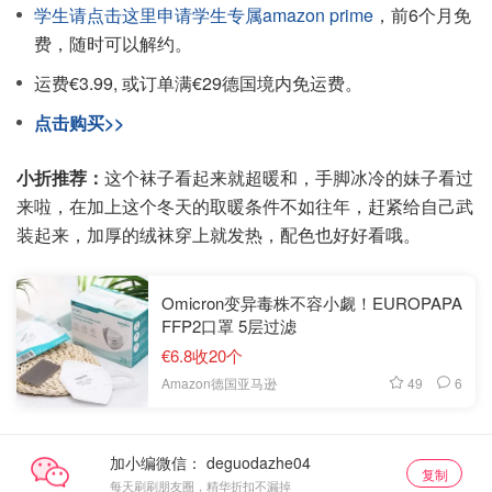
学生请点击这里申请学生专属amazon prime
，前6个月免
费，随时可以解约。
运费€3.99, 或订单满€29德国境内免运费。
点击购买>>
小折推荐：
这个袜子看起来就超暖和，手脚冰冷的妹子看过
来啦，在加上这个冬天的取暖条件不如往年，赶紧给自己武
装起来，加厚的绒袜穿上就发热，配色也好好看哦。
Omicron变异毒株不容小觑！EUROPAPA
FFP2口罩 5层过滤
€6.8收20个
49
6
Amazon德国亚马逊
加小编微信：
复制
每天刷刷朋友圈，精华折扣不漏掉