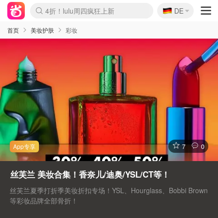
🇩🇪
4折！lulu周四疯狂上新
DE
Boticinal 夏促开抢！
还没结束！&OtherStories大促
Joybuy变相75折 随时失效
速领！Stanley独家85折
疑似霸哥！Camper额外叠85折
Zalando 奥莱闪促！每日更新
Moncler反季囤！5折起+叠9折
Coach Brooklyn仅€192
首页
美妆护肤
彩妆
7
0
丝芙兰 美妆合集！香奈儿/迪奥/YSL/CT等！
丝芙兰夏季打折季美妆折扣专场！YSL、Hourglass、Bobbi Brown
等彩妆品牌全部骨折！