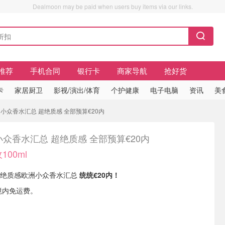
Dealmoon may be paid when users buy items via our links.
推荐
手机合同
银行卡
商家导航
抢好货
卡
家居厨卫
影视/演出/体育
个护健康
电子电脑
资讯
美
 欧洲小众香水汇总 超绝质感 全部预算€20内
众香水汇总 超绝质感 全部预算€20内
100ml
有 超绝质感欧洲小众香水汇总
统统€20内！
境内免运费。