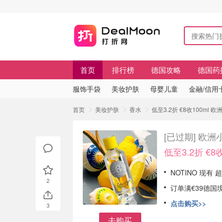
首页
排行榜
德国攻略
德国药
服饰手袋
美妆护肤
母婴儿童
金融/信用
首页
美妆护肤
香水
低至3.2折 €8收100ml
[已过期]
欧洲小
低至3.2折 €8收
NOTINO 现
2
订单满€39德国
点击购买>>
3
去购买