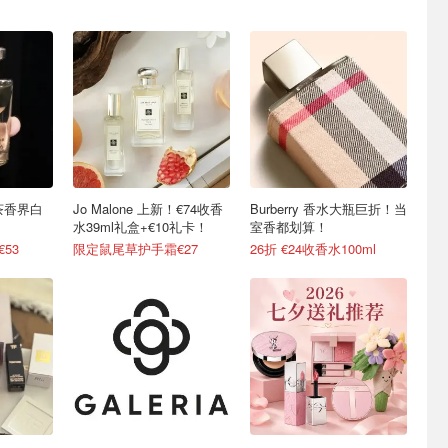
茶香界白
Jo Malone 上新！€74收香
Burberry 香水大瓶巨折！当
！
水39ml礼盒+€10礼卡！
室香都划算！
53
限定鼠尾草护手霜€27
26折 €24收香水100ml