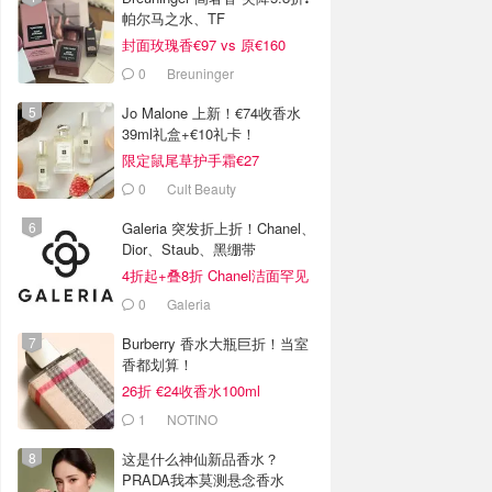
帕尔马之水、TF
封面玫瑰香€97 vs 原€160
0
Breuninger
Jo Malone 上新！€74收香水
39ml礼盒+€10礼卡！
限定鼠尾草护手霜€27
0
Cult Beauty
Galeria 突发折上折！Chanel、
Dior、Staub、黑绷带
4折起+叠8折 Chanel洁面罕见
€43
0
Galeria
Burberry 香水大瓶巨折！当室
香都划算！
26折 €24收香水100ml
1
NOTINO
这是什么神仙新品香水？
PRADA我本莫测悬念香水