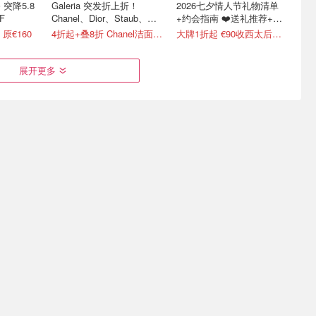
香 突降5.8
Galeria 突发折上折！
2026七夕情人节礼物清单
F
Chanel、Dior、Staub、黑
+约会指南 ❤️送礼推荐+折
绷带
扣汇总
 原€160
4折起+叠8折 Chanel洁面罕见€43
大牌1折起 €90收西太后土星耳钉
展开更多
量邮寄解禁！
Haribo 小熊软糖蜡烛补
伊索 闪促大补货！沐浴露/
9
货！24枚装圣诞日历仅€18
身体乳/香水
8折解禁+送€10！爆款香€26
6折起！经典蜡烛仅€2.99
限时7折 蓝色手霜€24