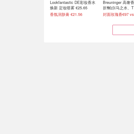
Lookfantastic DE彩妆香水
Breuninger 高奢
焕新 定妆喷雾 €25.65
折❗帕尔马之水、T
香氛润肤膏 €21.56
封面玫瑰香€97 vs
这是什么神仙新品香水？
Le Labo 大容
PRADA我本莫测悬念香水
木质香手霜补货€2
20000份试用等你拿！