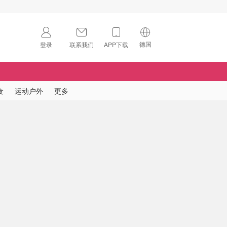
德国
登录
联系我们
APP下载
🇺🇸
美国
🇨🇳
中国
食
运动户外
更多
🇨🇦
加拿大
扫码下载 App
🇬🇧
英国
Download on the
App Store
🇩🇪
德国
Download the
Android App
🇫🇷
法国
🇮🇹
意大利
🇦🇺
澳洲