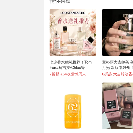
猜你喜欢
七夕香水赠礼推荐！Tom
宝格丽大吉岭茶 
Ford/马吉拉/Chloé等
月光 双版本好价
7折起 €54收慵懒周末
6折起 大吉岭淡香€