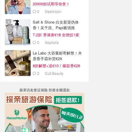
20000份试用等你拿！
0
Dealmoon
Salt & Stone 白女新宠伪体
香！吴千语、Papi酱强推
7.2折 香体膏€18 全德仅1家
0
Sephora
Le Labo 大容量邮寄解禁！木
质香手霜补货€29
8折解禁+送€10！爆款香€26
2
Cult Beauty
探亲访友签证保险 拒签全额退款