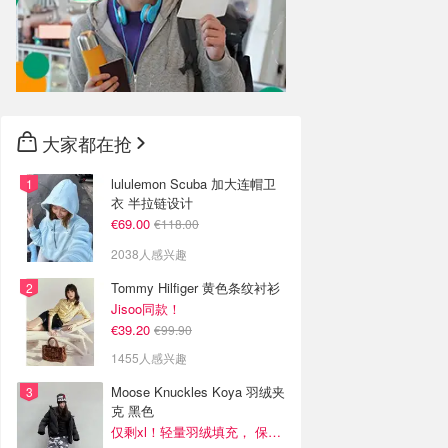
大家都在抢
lululemon Scuba 加大连帽卫
衣 半拉链设计
€69.00
€118.00
2038人感兴趣
Tommy Hilfiger 黄色条纹衬衫
Jisoo同款！
€39.20
€99.90
1455人感兴趣
Moose Knuckles Koya 羽绒夹
克 黑色
仅剩xl！轻量羽绒填充， 保暖不厚重