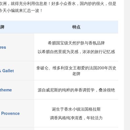
欧洲，就得充分利用信息差！好多小众香水，国内炒的很火，但是
今天小编就来汇总一波！
品牌
特点
希腊国宝级天然护肤与香氛品牌
res
以希腊自然景观为灵感，浓浓的旅行记忆感
拿破仑、维多利亚女王都爱的法国200年历史
 Gallet
老牌
theme
源自威尼斯的纯粹的单香调哲学，叠涂很绝
诞生于香水小镇法国格拉斯
 Provence
调香风格纯净清透，年轻活力