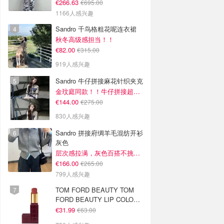
€266.63
€695.00
1166人感兴趣
Sandro 千鸟格粗花呢连衣裙
秋冬高级感担当！！
€82.00
€315.00
919人感兴趣
Sandro 牛仔拼接麻花针织夹克
金玟庭同款！！牛仔拼接超有层次感
€144.00
€275.00
830人感兴趣
Sandro 拼接府绸羊毛混纺开衫
灰色
层次感拉满，灰色百搭不挑人~
€166.00
€265.00
799人感兴趣
TOM FORD BEAUTY TOM
FORD BEAUTY LIP COLOR
SATIN MATTE 裸玫瑰口红
€31.99
€63.00