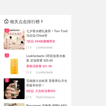
🇳🇿
新西兰
相关点击排行榜
七夕香水赠礼推荐！Tom Ford/
马吉拉/Chloé等
7折起 €54收慵懒周末
0
Lookfantastic
Lookfantastic DE彩妆香水焕
新 定妆喷雾 €25.65
香氛润肤膏 €21.56
0
Lookfantastic
宝格丽大吉岭茶 茶香界白月光
双版本好价！
6折起 大吉岭淡香€53
0
Parfumdreams
Breuninger 高奢香 突降5.8折❗