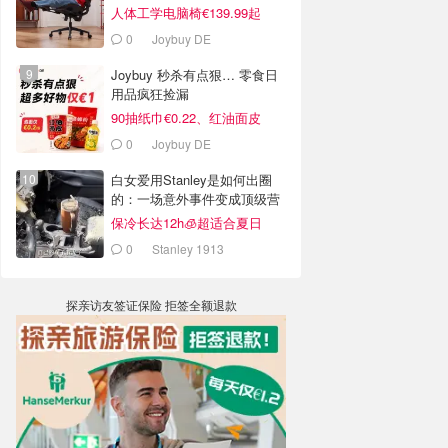
人体工学电脑椅€139.99起
0
Joybuy DE
Joybuy 秒杀有点狠… 零食日
用品疯狂捡漏
90抽纸巾€0.22、红油面皮
€0.99
0
Joybuy DE
白女爱用Stanley是如何出圈
的：一场意外事件变成顶级营
销案例
保冷长达12h🧊超适合夏日
0
Stanley 1913
探亲访友签证保险 拒签全额退款