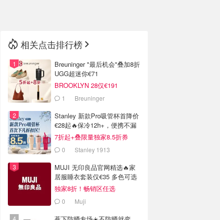
🇳🇿
新西兰
相关点击排行榜
Breuninger "最后机会"叠加8折
UGG超迷你€71
BROOKLYN 28仅€191
1
Breuninger
Stanley 新款Pro吸管杯首降价
€28起🔥保冷12h+，便携不漏
水
7折起+叠限量独家8.5折券
0
Stanley 1913
MUJI 无印良品官网精选🔥家
居服睡衣套装仅€35 多色可选
独家8折！畅销区任选
0
Muji
蕉下防晒专场☀️不防晒就变