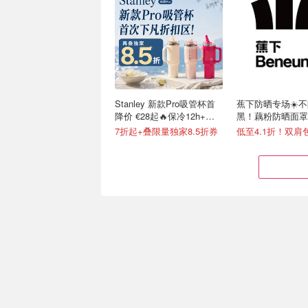
Stanley 新款Pro吸管杯首
蕉下防晒专场☀️
降价 €28起🔥保冷12h+，
黑！藕粉防晒面罩€
便携不漏水
7折起+叠限量独家8.5折券
低至4.1折！双肩包
Joybuy 秒杀有点狠… 零食
IFA 柏林消费电子
日用品疯狂捡漏
逛到爽！捡漏白菜