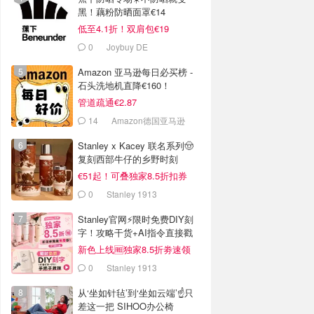
黑！藕粉防晒面罩€14
低至4.1折！双肩包€19
0
Joybuy DE
Amazon 亚马逊每日必买榜 -
石头洗地机直降€160！
管道疏通€2.87
14
Amazon德国亚马逊
Stanley x Kacey 联名系列🤠
复刻西部牛仔的乡野时刻
€51起！可叠独家8.5折扣券
0
Stanley 1913
Stanley官网⚡️限时免费DIY刻
字！攻略干货+AI指令直接戳
新色上线🆓独家8.5折劵速领
0
Stanley 1913
从‘坐如针毡’到‘坐如云端’☝️只
差这一把 SIHOO办公椅