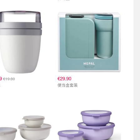
99
€29.90
€19.80
便当盒套装
杯