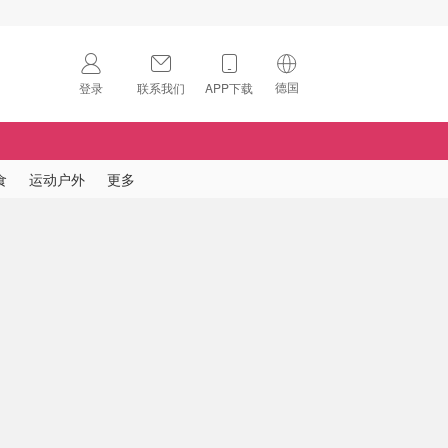
德国
登录
联系我们
APP下载
🇺🇸
美国
🇨🇳
中国
食
运动户外
更多
🇨🇦
加拿大
扫码下载 App
🇬🇧
英国
Download on the
App Store
🇩🇪
德国
Download the
Android App
🇫🇷
法国
🇮🇹
意大利
🇦🇺
澳洲