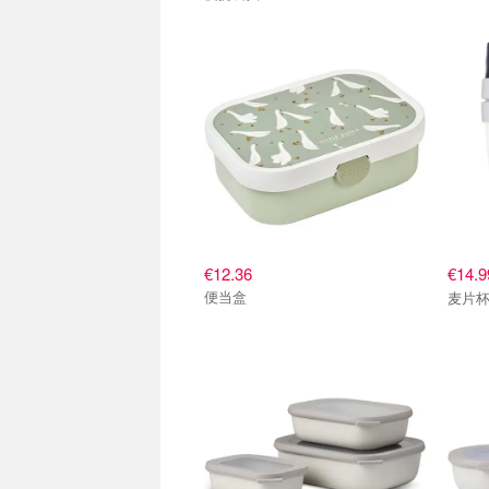
€12.36
€14.
便当盒
麦片