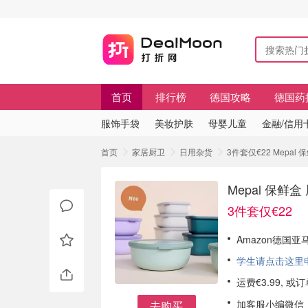
首页
排行榜
德国攻略
德国药
服饰手袋
美妆护肤
母婴儿童
金融/信用
首页
家居厨卫
日用杂货
3件套仅€22 Mep
Mepal 保
3件套仅€22
Amazon德国亚马
学生请点击这里申请
运费€3.99, 
加客服小编微信
去购买