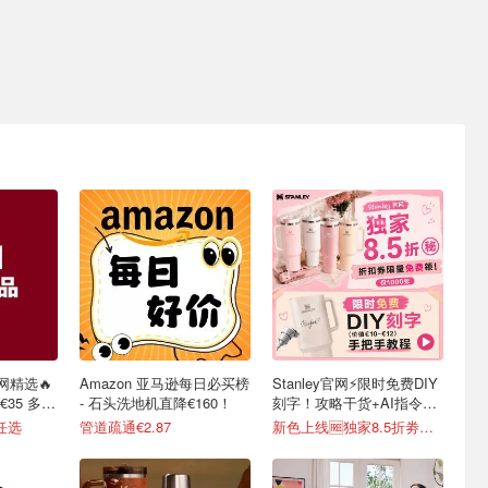
网精选🔥
Amazon 亚马逊每日必买榜
Stanley官网⚡️限时免费DIY
35 多色
- 石头洗地机直降€160！
刻字！攻略干货+AI指令直
接戳
任选
管道疏通€2.87
新色上线🆓独家8.5折劵速领