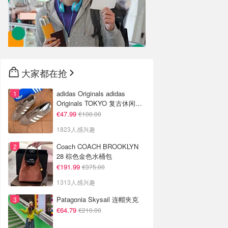
大家都在抢
adidas Originals adidas
Originals TOKYO 复古休闲鞋
深棕色
€47.99
€100.00
1823人感兴趣
Coach COACH BROOKLYN
28 棕色金色水桶包
€191.99
€375.00
1313人感兴趣
Patagonia Skysail 连帽夹克
€64.79
€210.00