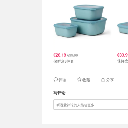
€28.18
€33.9
€39.99
保鲜盒
保鲜盒3件套
评论
收藏
分享
写评论