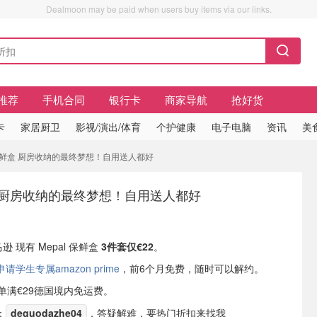
Dealmoon may be paid when users buy items via our links.
推荐
手机合同
银行卡
商家导航
抢好货
卡
家居厨卫
影视/演出/体育
个护健康
电子电脑
资讯
美
al 保鲜盒 厨房收纳的最终梦想！自用送人都好
鲜盒 厨房收纳的最终梦想！自用送人都好
逊 现有 Mepal 保鲜盒
3件套仅€22
。
学生专属amazon prime
，前6个月免费，随时可以解约。
或订单满€29德国境内免运费。
：
deguodazhe04
，答疑解难，要热门折扣来找我