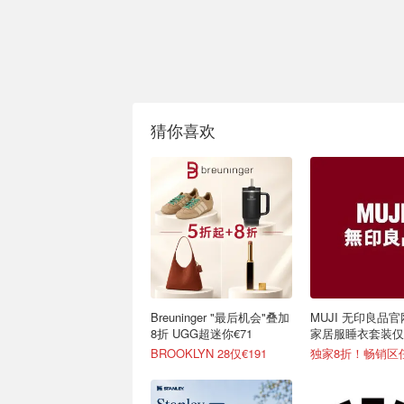
猜你喜欢
Breuninger "最后机会"叠加
MUJI 无印良品官
8折 UGG超迷你€71
家居服睡衣套装仅€
可选
BROOKLYN 28仅€191
独家8折！畅销区