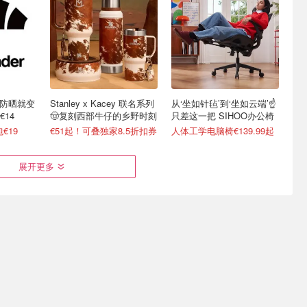
不防晒就变
Stanley x Kacey 联名系列
从‘坐如针毡’到‘坐如云端’☝️
14
🤠复刻西部牛仔的乡野时刻
只差这一把 SIHOO办公椅
€19
€51起！可叠独家8.5折扣券
人体工学电脑椅€139.99起
展开更多
展 共5天
Creality 创想三维3D打印机
Galeria 突发折上折！
价电器
德国也能买啦
Chanel、Dior、Staub、黑