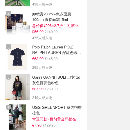
498人感兴趣
卸妆膏200ml+急救面膜
100ml+青春面霜15ml
总价值£206=2.7折！闭眼冲这套！
£56.00
£140.00
475人感兴趣
Polo Ralph Lauren POLO
RALPH LAUREN 深蓝色珠地
布 Polo衫
€63.99
€145.00
295人感兴趣
Ganni GANNI ISOLI 卫衣 深
灰色拼驼色粉色
€87.99
€269.99
249人感兴趣
UGG GREENPORT 室内拖鞋
棕色
肯豆同款~目前黄金码都在
€7.90
€129.95