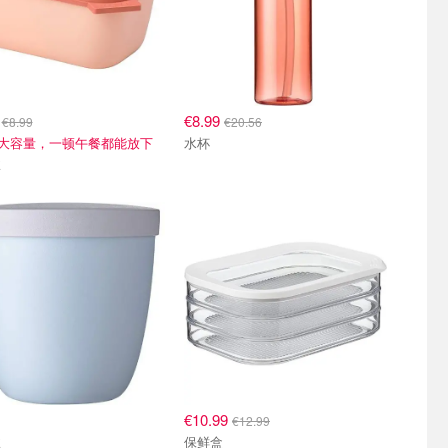
7
€8.99
€8.99
€20.56
ml大容量，一顿午餐都能放下
水杯
盒
€10.99
€12.99
盒
保鲜盒