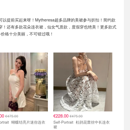
可以提前买起来呀！Mytheresa超多品牌的美裙参与折扣！简约款
穿！还有多款花朵连衣裙，仙女气质款，度假穿也绝美！更多款式
~价格十分美丽，不可错过哦！
.00
€228.00
€475.00
€475.00
it 蝴蝶结亮片迷你连衣
Self-Portrait 杜鹃花蕾丝中长连衣
裙