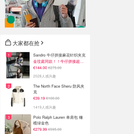
大家都在抢
Sandro 牛仔拼接麻花针织夹克
金玟庭同款！！牛仔拼接超有层次感
€144.00
€275.00
2028人感兴趣
The North Face Sheru 防风夹
克
€39.19
€100.00
1419人感兴趣
Polo Ralph Lauren 单肩包 橄
榄绿金色
€279.99
€595.00