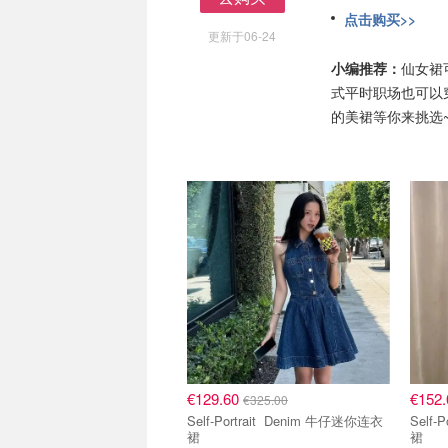
去购买
点击购买>>
更新于06-24
小编推荐：
仙女裙
式平时职场也可以
的美裙等你来挑选
€129.60
€152
€325.00
Self-Portrait Denim 牛仔迷你连衣
Self-Portra
裙
裙