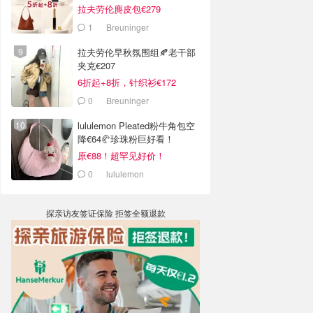
拉夫劳伦麂皮包€279
1
Breuninger
拉夫劳伦早秋氛围组🍂老干部
夹克€207
6折起+8折，针织衫€172
0
Breuninger
lululemon Pleated粉牛角包空
降€64🥐珍珠粉巨好看！
原€88！超罕见好价！
0
lululemon
探亲访友签证保险 拒签全额退款