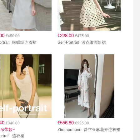
.00
€228.00
€450.00
€475.00
Self-Portrait 蝴蝶结连衣裙
Self-Portrait 波点缎面短裙
.40
€556.80
€340.00
€995.00
吊带款~
Zimmermann 蕾丝亚麻花卉连衣裙
Self-Portrait 连衣裙