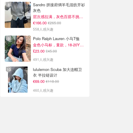
Sandro 拼接府绸羊毛混纺开衫
灰色
层次感拉满，灰色百搭不挑人~
€166.00
€265.00
558人感兴趣
Polo Ralph Lauren 小马T恤
金色小马标，童款，18-20Y捡漏！
£23.00
£45.00
491人感兴趣
lululemon Scuba 加大连帽卫
衣 半拉链设计
€69.00
€118.00
460人感兴趣