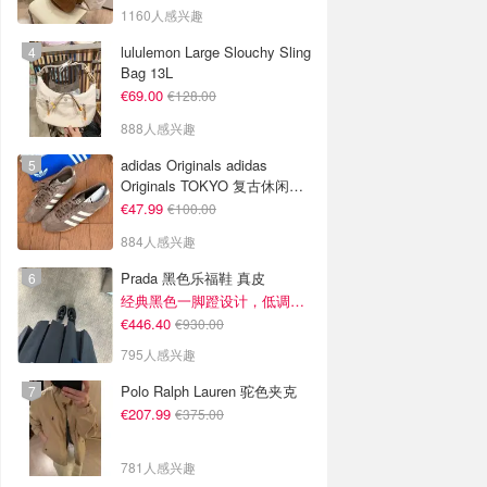
1160人感兴趣
lululemon Large Slouchy Sling
Bag 13L
€69.00
€128.00
888人感兴趣
adidas Originals adidas
Originals TOKYO 复古休闲鞋
深棕色
€47.99
€100.00
884人感兴趣
Prada 黑色乐福鞋 真皮
经典黑色一脚蹬设计，低调百搭又高级
€446.40
€930.00
795人感兴趣
Polo Ralph Lauren 驼色夹克
€207.99
€375.00
781人感兴趣