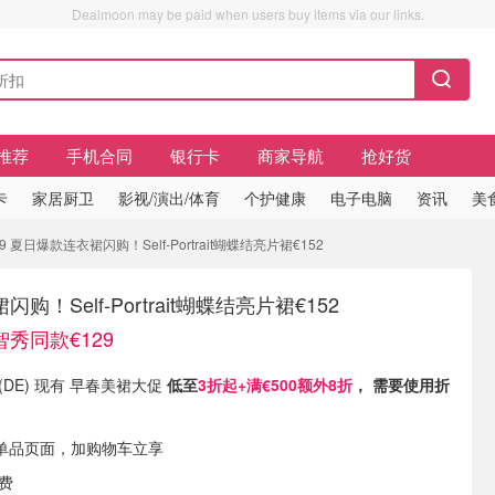
Dealmoon may be paid when users buy items via our links.
推荐
手机合同
银行卡
商家导航
抢好货
卡
家居厨卫
影视/演出/体育
个护健康
电子电脑
资讯
美
 夏日爆款连衣裙闪购！Self-Portrait蝴蝶结亮片裙€152
！Self-Portrait蝴蝶结亮片裙€152
智秀同款€129
om (DE) 现有 早春美裙大促
低至
3折起+满€500额外8折
， 需要使用折
单品页面，加购物车立享
运费