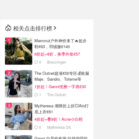
🇳🇿
新西兰
相关点击排行榜
Mammut户外神价来了🔥徒步
鞋€63，羽绒服€140
6折起+8折，换季外套€57
0
Breuninger
The Outnet超省€50专区💰捡漏
Maje、Sandro、Toteme等
1折起！Ganni优雅一字肩€30
1
The Outnet
Mytheresa 潮牌折上折💥Alo打
底上衣€61
4折起+叠9折！Acne小白鞋
€264
0
Mytheresa DE
Ganni 白菜价捡漏 叶舒华同款