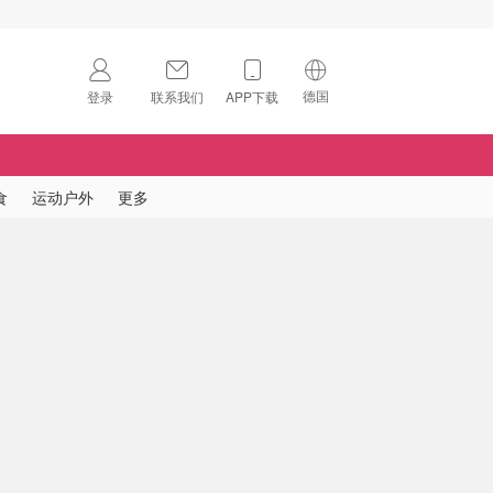
德国
登录
联系我们
APP下载
🇺🇸
美国
🇨🇳
中国
食
运动户外
更多
🇨🇦
加拿大
扫码下载 App
🇬🇧
英国
Download on the
App Store
🇩🇪
德国
Download the
Android App
🇫🇷
法国
🇮🇹
意大利
🇦🇺
澳洲