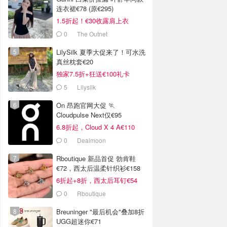
连衣裙€78 (原€295)
1.5折起！€30收露肩上衣
0
The Outnet
LilySilk 夏季大促来了！可水洗
真丝枕套€20
独家7.5折+狂送€100礼卡
5
Lilysilk
On 昂跑官网大促 🏃
Cloudpulse Next仅€95
6.8折起，Cloud X 4 A€110
0
Dealmoon
Rboutique 新品首促 勃肯鞋
€72，西太后温柔针织衫€158
6折起+8折，西太后耳钉€54
0
Rboutique
Breuninger "最后机会"叠加8折
UGG超迷你€71