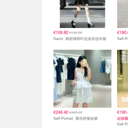
€108.80
€180
€195.00
Ganni 棉府绸荷叶边迷你连衣裙
€246.40
€190
€440.00
Self-Portrait 蕾丝拼接短裙
赵丽颖