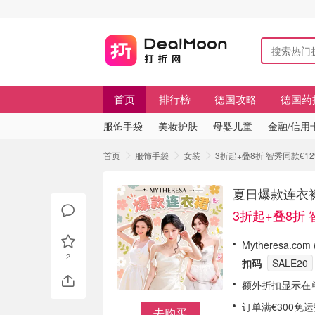
首页
排行榜
德国攻略
德国药
服饰手袋
美妆护肤
母婴儿童
金融/信用
首页
服饰手袋
女装
3折起+叠8折 智秀同款€129
夏日爆款连衣裙闪购
3折起+叠8折 
Mytheresa.c
2
扣码
SALE20
额外折扣显示在
订单满€300免
去购买