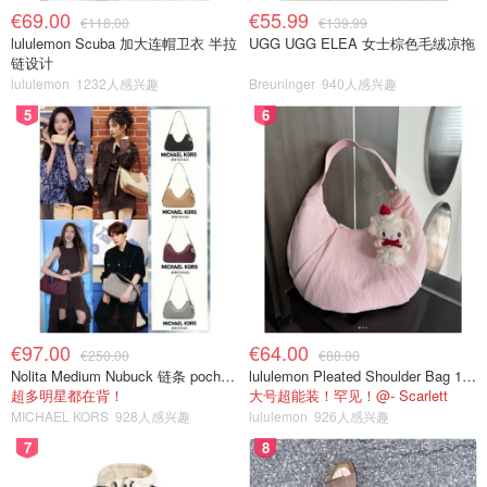
€69.00
€55.99
€118.00
€139.99
lululemon Scuba 加大连帽卫衣 半拉
UGG UGG ELEA 女士棕色毛绒凉拖
链设计
lululemon
1232人感兴趣
Breuninger
940人感兴趣
5
6
€97.00
€64.00
€250.00
€88.00
Nolita Medium Nubuck 链条 pochette
lululemon Pleated Shoulder Bag 10L 单肩包
超多明星都在背！
大号超能装！罕见！@- Scarlett
MICHAEL KORS
928人感兴趣
lululemon
926人感兴趣
7
8