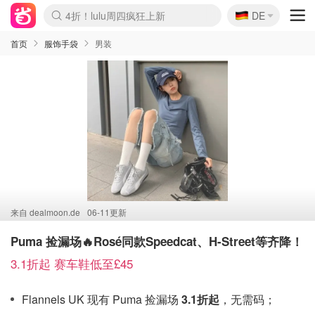
🇩🇪
4折！lulu周四疯狂上新
DE
Boticinal 夏促开抢！
还没结束！&OtherStories大促
Joybuy变相75折 随时失效
速领！Stanley独家85折
疑似霸哥！Camper额外叠85折
Zalando 奥莱闪促！每日更新
Moncler反季囤！5折起+叠9折
Coach Brooklyn仅€192
首页
服饰手袋
男装
来自
dealmoon.de
06-11更新
Puma 捡漏场🔥Rosé同款Speedcat、H-Street等齐降！
3.1折起 赛车鞋低至£45
Flannels UK 现有 Puma 捡漏场
3.1折起
，无需码；