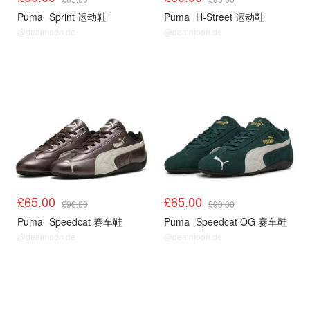
Puma
Sprint 运动鞋
Puma
H-Street 运动鞋
@dealmoon.de
@dealmoon.de
£65.00
£65.00
£90.00
£90.00
Puma
Speedcat 赛车鞋
Puma
Speedcat OG 赛车鞋
@dealmoon.de
@dealmoon.de