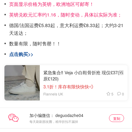
页面显示价格为英镑，欧洲地区可邮寄！
英镑兑欧元汇率约1.16，随时变动，具体以实际为准；
德国/法国运费£5.83起，意大利运费£8.33起；大约3-21
天送达；
数量有限，随时售罄！！
点击购买>>
紧急集合‼️ Veja 小白鞋骨折抢 现仅£37(🆚
原£120)
3.1折！库存有限快快快💨
5
0
Flannels UK
加小编微信：
复制
每天刷刷朋友圈，精华折扣不漏掉