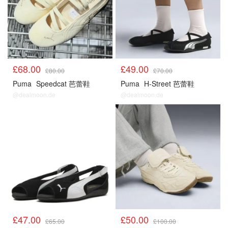
£68.00
£49.00
£80.00
£70.00
Puma
Speedcat 芭蕾鞋
Puma
H-Street 芭蕾鞋
@dealmoon.de
@dealmoon.de
£47.00
£50.00
£65.00
£100.00