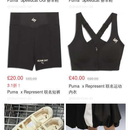
Puma
Speedcat OG 赛车鞋
Puma
Speedcat 赛车鞋
@dealmoon.de
@dealmoon.de
£20.00
£40.00
£65.00
£80.00
3.1折！
Puma
x Represent 联名运动
Puma
x Represent 联名短裤
内衣
@dealmoon.de
@dealmoon.de