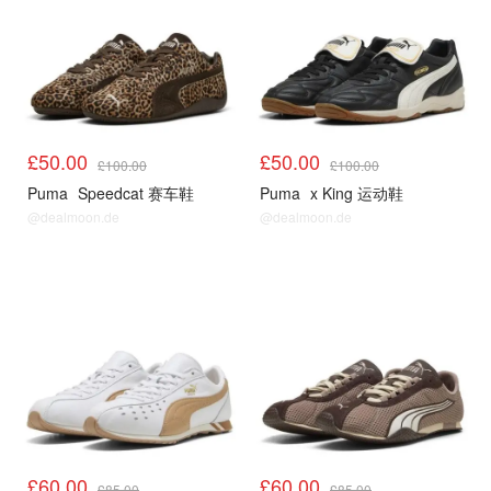
£50.00
£50.00
£100.00
£100.00
Puma
Speedcat 赛车鞋
Puma
x King 运动鞋
@dealmoon.de
@dealmoon.de
£60.00
£60.00
£85.00
£85.00