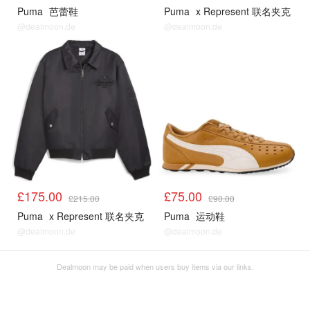
Puma
芭蕾鞋
Puma
x Represent 联名夹克
@dealmoon.de
@dealmoon.de
£175.00
£75.00
£215.00
£90.00
Puma
x Represent 联名夹克
Puma
运动鞋
@dealmoon.de
@dealmoon.de
Dealmoon may be paid when users buy items via our links.