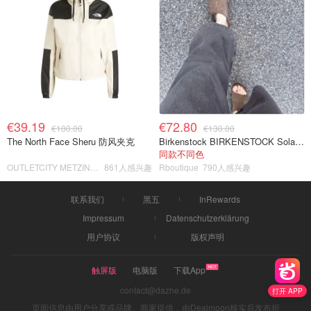
€39.19
€72.80
€100.00
€130.00
The North Face Sheru 防风夹克
Birkenstock BIRKENSTOCK Solana 麂皮皮革凉拖
同款不同色
OUTLETCITY METZINGEN
861人感兴趣
Rboutique
790人感兴趣
联系我们
黑五
InRewards
Impressum
Datenschutzerklärung
用户协议
版权声明
触屏版
电脑版
下载App
contact@dazhe.de
打开 APP
页面信息由用户分享或品牌、商家提供，由Dealmoon核实后发布折