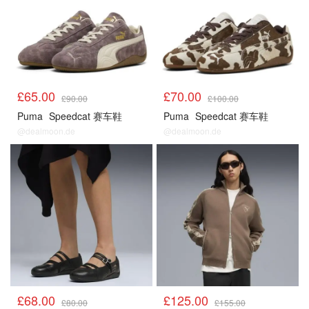
£65.00
£70.00
£90.00
£100.00
Puma
Speedcat 赛车鞋
Puma
Speedcat 赛车鞋
@dealmoon.de
@dealmoon.de
£68.00
£125.00
£80.00
£155.00