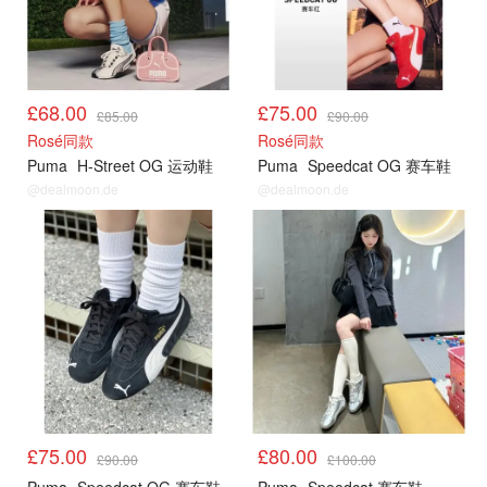
£68.00
£75.00
£85.00
£90.00
Rosé同款
Rosé同款
Puma
H-Street OG 运动鞋
Puma
Speedcat OG 赛车鞋
@dealmoon.de
@dealmoon.de
£75.00
£80.00
£90.00
£100.00