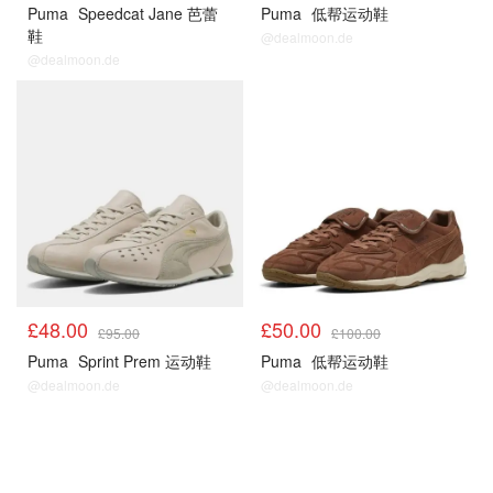
Puma
Speedcat Jane 芭蕾
Puma
低帮运动鞋
鞋
@dealmoon.de
@dealmoon.de
£48.00
£50.00
£95.00
£100.00
Puma
Sprint Prem 运动鞋
Puma
低帮运动鞋
@dealmoon.de
@dealmoon.de