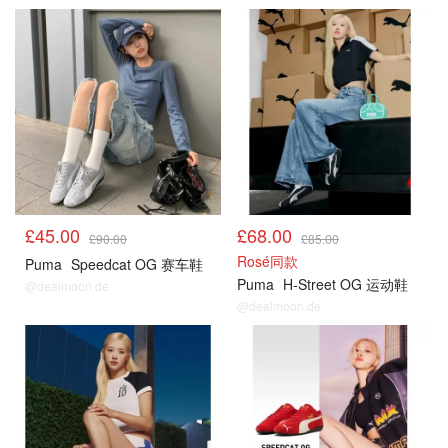
£45.00
£68.00
£90.00
£85.00
Rosé同款
Puma
Speedcat OG 赛车鞋
Puma
H-Street OG 运动鞋
@dealmoon.de
@dealmoon.de