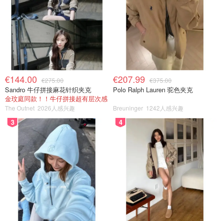
€144.00
€207.99
€275.00
€375.00
Sandro 牛仔拼接麻花针织夹克
Polo Ralph Lauren 驼色夹克
金玟庭同款！！牛仔拼接超有层次感
The Outnet
2026人感兴趣
Breuninger
1242人感兴趣
3
4