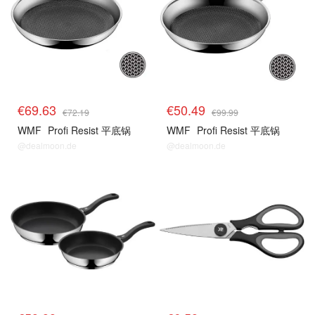
€69.63
€50.49
€72.19
€99.99
WMF
Profi Resist 平底锅
WMF
Profi Resist 平底锅
@dealmoon.de
@dealmoon.de