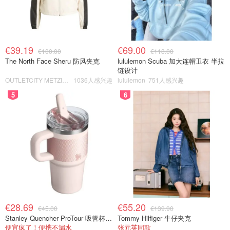
€39.19
€69.00
€100.00
€118.00
The North Face Sheru 防风夹克
lululemon Scuba 加大连帽卫衣 半拉
链设计
OUTLETCITY METZINGEN
1036人感兴趣
lululemon
751人感兴趣
5
6
€28.69
€55.20
€45.00
€139.90
Stanley Quencher ProTour 吸管杯 0.59L
Tommy Hilfiger 牛仔夹克
便宜疯了！便携不漏水
张元英同款