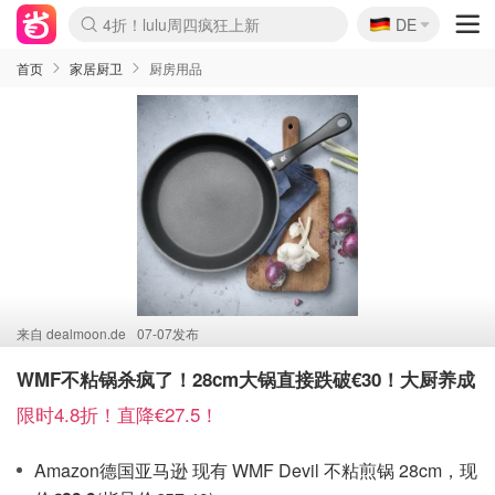
🇩🇪
4折！lulu周四疯狂上新
DE
Boticinal 夏促开抢！
还没结束！&OtherStories大促
Joybuy变相75折 随时失效
速领！Stanley独家85折
疑似霸哥！Camper额外叠85折
Zalando 奥莱闪促！每日更新
Moncler反季囤！5折起+叠9折
Coach Brooklyn仅€192
首页
家居厨卫
厨房用品
来自
dealmoon.de
07-07发布
WMF不粘锅杀疯了！28cm大锅直接跌破€30！大厨养成
限时4.8折！直降€27.5！
Amazon德国亚马逊 现有 WMF Devil 不粘煎锅 28cm，现