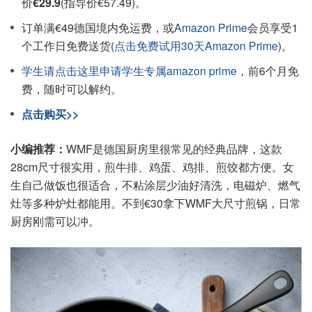
价
€29.9
(指导价€57.49)。
订单满€49德国境内免运费，或
Amazon Prime
会员享受1
个工作日免费送货(
点击免费试用30天Amazon Prime
)。
学生请点击这里申请学生专属amazon prime
，前6个月免
费，随时可以解约。
点击购买>>
小编推荐：
WMF是德国厨房里很常见的经典品牌，这款
28cm尺寸很实用，煎牛排、鸡蛋、鸡排、煎饺都方便。女
生自己做饭也很适合，不粘涂层少油好清洗，电磁炉、燃气
灶等多种炉灶都能用。不到€30拿下WMF大尺寸煎锅，日常
厨房刚需可以冲。