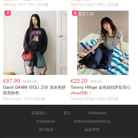
Stanley 1913
732人感兴趣
Tommy Hilfiger
692人感兴趣
7
8
€87.99
€23.20
€269.99
€59.90
Ganni GANNI ISOLI 卫衣 深灰色拼
Tommy Hilfiger 金色纽扣罗纹背心
驼色粉色
Jisoo同款！
Breuninger
575人感兴趣
Tommy Hilfiger
532人感兴趣
联系我们
黑五
InRewards
Impressum
Datenschutzerklärung
用户协议
版权声明