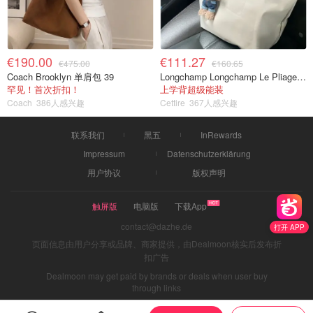
€190.00
€111.27
€475.00
€160.65
Coach Brooklyn 单肩包 39
Longchamp Longchamp Le Pliage 大号手提包
罕见！首次折扣！
上学背超级能装
Coach
386人感兴趣
Cettire
367人感兴趣
联系我们
黑五
InRewards
Impressum
Datenschutzerklärung
用户协议
版权声明
触屏版
电脑版
下载App
contact@dazhe.de
打开 APP
页面信息由用户分享或品牌、商家提供，由Dealmoon核实后发布折
扣广告
Dealmoon may get paid by brands or deals when user buy
through links