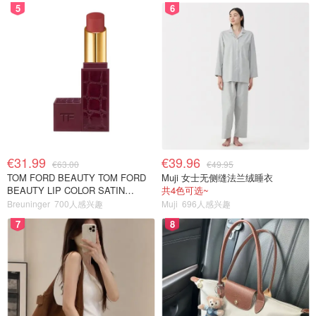
5
6
€31.99
€39.96
€63.00
€49.95
TOM FORD BEAUTY TOM FORD
Muji 女士无侧缝法兰绒睡衣
BEAUTY LIP COLOR SATIN
共4色可选~
MATTE 裸玫瑰口红
Breuninger
700人感兴趣
Muji
696人感兴趣
7
8