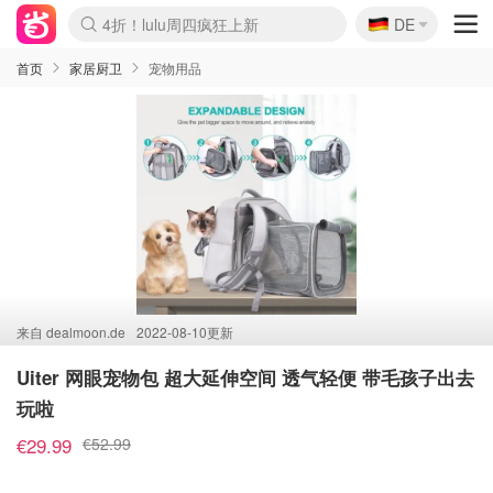
🇩🇪
4折！lulu周四疯狂上新
DE
Boticinal 夏促开抢！
还没结束！&OtherStories大促
Joybuy变相75折 随时失效
速领！Stanley独家85折
疑似霸哥！Camper额外叠85折
Zalando 奥莱闪促！每日更新
Moncler反季囤！5折起+叠9折
Coach Brooklyn仅€192
首页
家居厨卫
宠物用品
来自
dealmoon.de
2022-08-10更新
Uiter 网眼宠物包 超大延伸空间 透气轻便 带毛孩子出去
玩啦
€29.99
€52.99