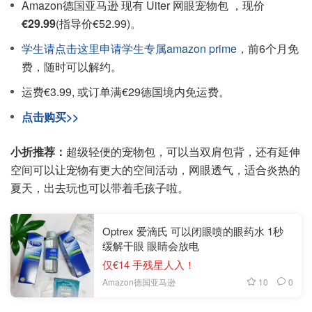
Amazon德国亚马逊 现有 Uiter 网眼宠物包 ，现价
€29.99
(指导价€52.99)。
学生请点击这里申请学生专属amazon prime
，前6个月免
费，随时可以解约。
运费€3.99, 或订单满€29德国境内免运费。
点击购买>>
小折推荐：
超级轻便的宠物包，可以当双肩包背，还有延伸
空间可以让宠物有更大的空间活动，网眼透气，适合炎热的
夏天，出去玩也可以带着毛孩子啦。
Optrex 爱滴氏 可以闭眼喷的眼药水 1秒
缓解干眼 眼睛会放电
仅€14 手残星人入！
10
0
Amazon德国亚马逊