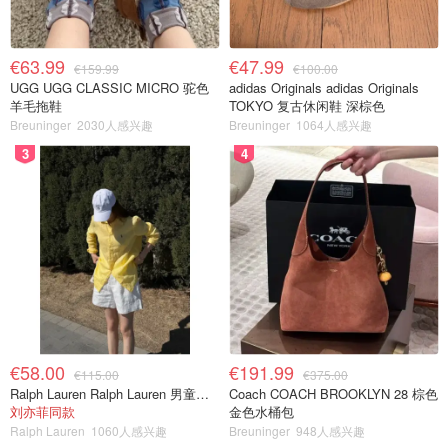
€63.99
€47.99
€159.99
€100.00
UGG UGG CLASSIC MICRO 驼色
adidas Originals adidas Originals
羊毛拖鞋
TOKYO 复古休闲鞋 深棕色
Breuninger
2030人感兴趣
Breuninger
1064人感兴趣
3
4
€58.00
€191.99
€115.00
€375.00
Ralph Lauren Ralph Lauren 男童亚麻衬衫
Coach COACH BROOKLYN 28 棕色
刘亦菲同款
金色水桶包
Ralph Lauren
1060人感兴趣
Breuninger
948人感兴趣