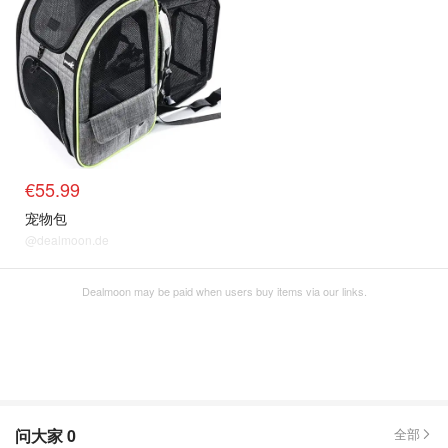
€55.99
宠物包
@dealmoon.de
Dealmoon may be paid when users buy items via our links.
问大家
0
全部