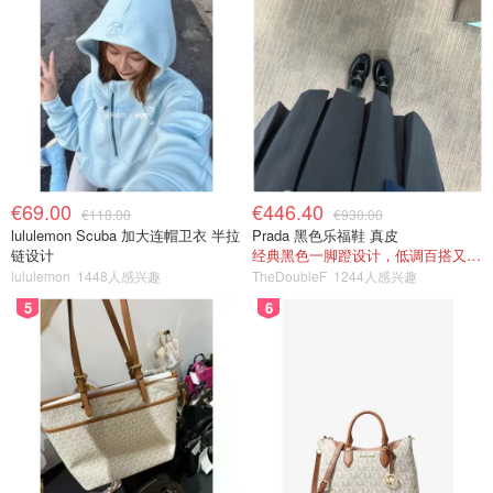
€69.00
€446.40
€118.00
€930.00
lululemon Scuba 加大连帽卫衣 半拉
Prada 黑色乐福鞋 真皮
链设计
经典黑色一脚蹬设计，低调百搭又高级
lululemon
1448人感兴趣
TheDoubleF
1244人感兴趣
5
6