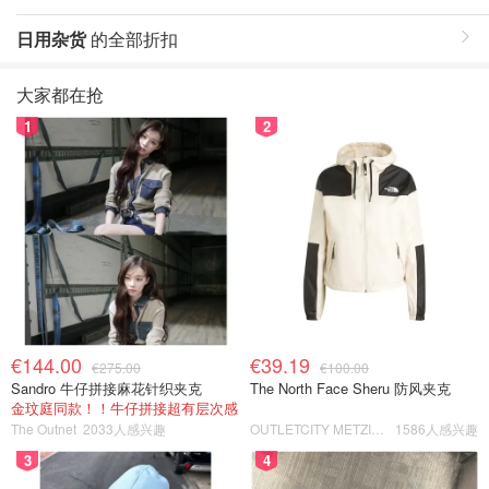
日用杂货
的全部折扣
大家都在抢
1
2
€144.00
€39.19
€275.00
€100.00
Sandro 牛仔拼接麻花针织夹克
The North Face Sheru 防风夹克
金玟庭同款！！牛仔拼接超有层次感
The Outnet
2033人感兴趣
OUTLETCITY METZINGEN
1586人感兴趣
3
4