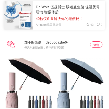
Dr. Wolz 伍兹博士 肠道益生菌 促进肠胃
蠕动 增强体质
40粒仅€16 解决你的老便秘！
43
0
Amazon德国亚马逊
加小编微信：
复制
每天刷刷朋友圈，精华折扣不漏掉