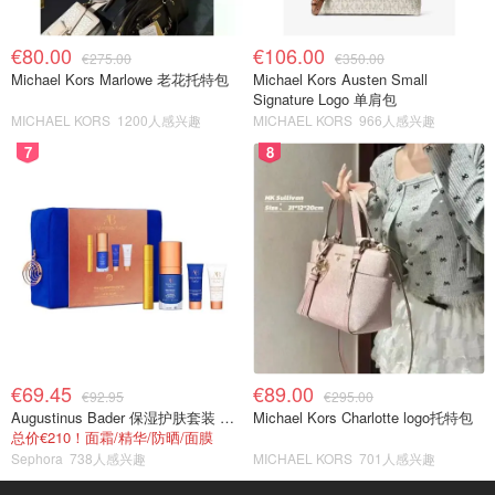
€80.00
€106.00
€275.00
€350.00
Michael Kors Marlowe 老花托特包
Michael Kors Austen Small
Signature Logo 单肩包
MICHAEL KORS
1200人感兴趣
MICHAEL KORS
966人感兴趣
7
8
€69.45
€89.00
€92.95
€295.00
Augustinus Bader 保湿护肤套装 TFC8®
Michael Kors Charlotte logo托特包
总价€210！面霜/精华/防晒/面膜
Sephora
738人感兴趣
MICHAEL KORS
701人感兴趣