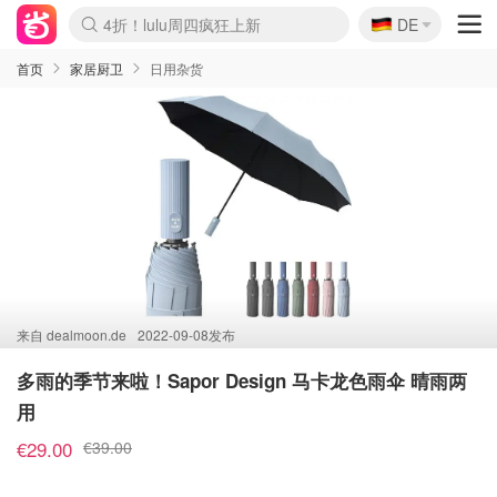
🇩🇪
4折！lulu周四疯狂上新
DE
Boticinal 夏促开抢！
还没结束！&OtherStories大促
Joybuy变相75折 随时失效
速领！Stanley独家85折
疑似霸哥！Camper额外叠85折
Zalando 奥莱闪促！每日更新
Moncler反季囤！5折起+叠9折
Coach Brooklyn仅€192
首页
家居厨卫
日用杂货
来自
dealmoon.de
2022-09-08发布
多雨的季节来啦！Sapor Design 马卡龙色雨伞 晴雨两
用
€29.00
€39.00