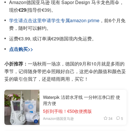
Amazon德国亚马逊 现有 Sapor Design 马卡龙色雨伞，
现价
€29
(指导价€39)。
学生请点击这里申请学生专属amazon prime
，前6个月免
费，随时可以解约。
运费€3.99, 或订单满€29德国境内免运费。
点击购买>>
小折推荐：
一场秋雨一场凉，德国的9月和10月就是多雨的
季节，记得随身带把伞照顾好自己，这把伞的颜值和颜色妥
妥的吸引住我了，还是晴雨两用，买它！
Waterpik 洁碧水牙线 一分钟洁净口腔 使
用方便
5折到手啦！€50收便携版
34
5
Amazon德国亚马逊