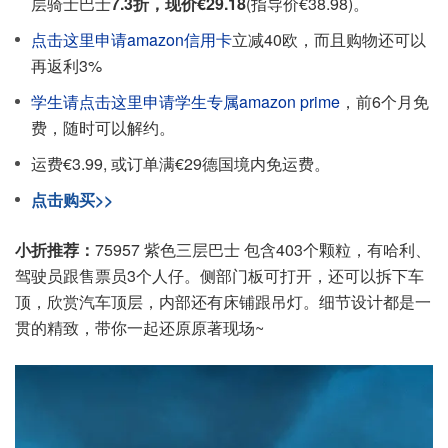
层骑士巴士
7.3折，现价€29.18
(指导价€38.98)。
点击这里申请amazon信用卡
立减40欧，而且购物还可以
再返利3%
学生请点击这里申请学生专属amazon prime
，前6个月免
费，随时可以解约。
运费€3.99, 或订单满€29德国境内免运费。
点击购买>>
小折推荐：
75957 紫色三层巴士 包含403个颗粒，有哈利、
驾驶员跟售票员3个人仔。侧部门板可打开，还可以拆下车
顶，欣赏汽车顶层，内部还有床铺跟吊灯。细节设计都是一
贯的精致，带你一起还原原著现场~