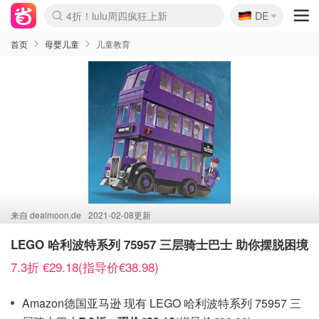
🇩🇪
4折！lulu周四疯狂上新
DE
Boticinal 夏促开抢！
还没结束！&OtherStories大促
Joybuy变相75折 随时失效
速领！Stanley独家85折
疑似霸哥！Camper额外叠85折
Zalando 奥莱闪促！每日更新
Moncler反季囤！5折起+叠9折
Coach Brooklyn仅€192
首页
母婴儿童
儿童教育
来自
dealmoon.de
2021-02-08更新
LEGO 哈利波特系列 75957 三层骑士巴士 助你摆脱困境
7.3折 €29.18(指导价€38.98)
Amazon德国亚马逊 现有 LEGO 哈利波特系列 75957 三