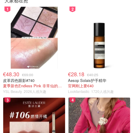
大家都在抢
1
2
€48.30
€28.18
€69.00
€40.25
皮革四色眼影#740
Aesop Solais护手精华
夏季新色Endless Pink 非常仙的亮片盘！
官网刚上要€40
YSL Beauty
2026人感兴趣
Lookfantastic
1720人感兴趣
3
4