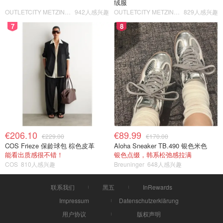
绒服
OUTLETCITY METZINGEN
942人感兴趣
OUTLETCITY METZINGEN
829人感兴趣
7
8
€206.10
€89.99
€229.00
€170.00
COS Frieze 保龄球包 棕色皮革
Aloha Sneaker TB.490 银色米色
能看出质感很不错！
银色点缀，韩系松弛感拉满
COS
810人感兴趣
Breuninger
648人感兴趣
联系我们
黑五
InRewards
Impressum
Datenschutzerklärung
用户协议
版权声明