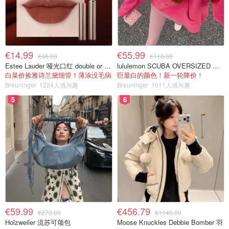
€14.99
€55.99
€46.00
€118.00
Estee Lauder 哑光口红 double or nothing色号
lululemon SCUBA OVERSIZED 半拉链卫衣 紫红色
白菜价捡雅诗兰黛细管！薄涂没毛病
巨显白的颜色！新一轮降价！
Breuninger
1224人感兴趣
Breuninger
1011人感兴趣
5
6
€59.99
€456.79
€270.00
€1140.00
Holzweiler 流苏可颂包
Moose Knuckles Debbie Bomber 羽