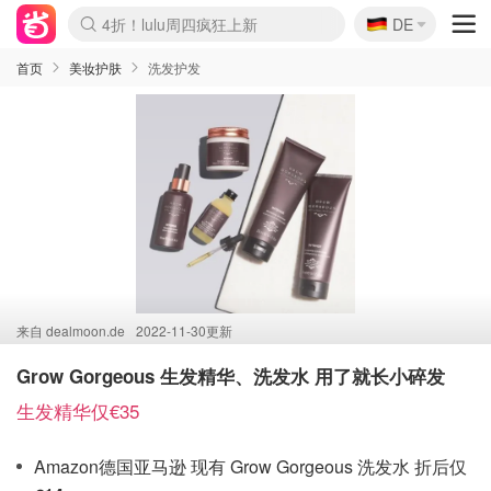
🇩🇪
4折！lulu周四疯狂上新
DE
Boticinal 夏促开抢！
还没结束！&OtherStories大促
Joybuy变相75折 随时失效
速领！Stanley独家85折
疑似霸哥！Camper额外叠85折
Zalando 奥莱闪促！每日更新
Moncler反季囤！5折起+叠9折
Coach Brooklyn仅€192
首页
美妆护肤
洗发护发
来自
dealmoon.de
2022-11-30更新
Grow Gorgeous 生发精华、洗发水 用了就长小碎发
生发精华仅€35
Amazon德国亚马逊 现有 Grow Gorgeous 洗发水 折后仅