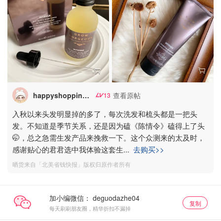
happyshopping2
查看原帖
13
入秋以来头发明显掉的多了，每次洗发和梳头都是一把头
发。不知道是季节关系，还是因为磕《陈情令》磕得上了头
🤭，总之急需生发产品来挽救一下。这个众测来的太及时，
感谢贴心的君君选中我体验这套生
...
去购买>>
晒货来自「北美省钱快报」版权归原作者所有
加小编微信：
复制
每天刷刷朋友圈，精华折扣不漏掉