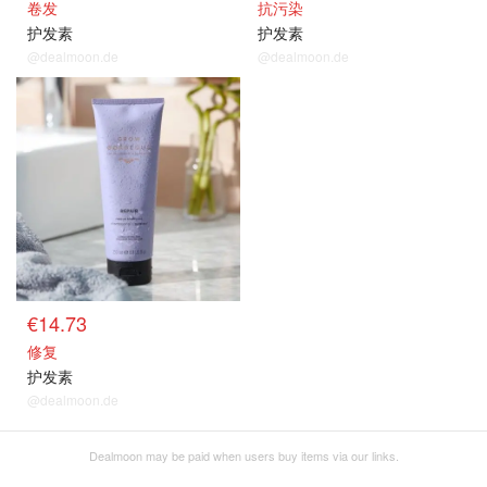
卷发
抗污染
护发素
护发素
@dealmoon.de
@dealmoon.de
€14.73
修复
护发素
@dealmoon.de
Dealmoon may be paid when users buy items via our links.