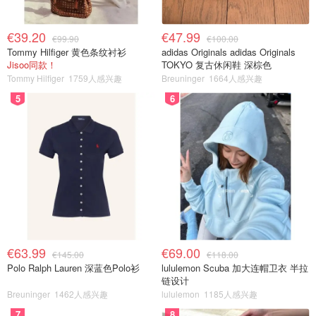
€39.20
€47.99
€99.90
€100.00
Tommy Hilfiger 黄色条纹衬衫
adidas Originals adidas Originals
Jisoo同款！
TOKYO 复古休闲鞋 深棕色
Tommy Hilfiger
1759人感兴趣
Breuninger
1664人感兴趣
5
6
€63.99
€69.00
€145.00
€118.00
Polo Ralph Lauren 深蓝色Polo衫
lululemon Scuba 加大连帽卫衣 半拉
链设计
Breuninger
1462人感兴趣
lululemon
1185人感兴趣
7
8