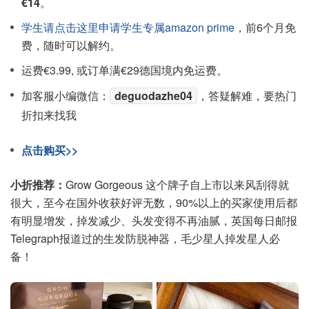
€14
。
学生请点击这里申请学生专属amazon prime
，前6个月免
费，随时可以解约。
运费€3.99, 或订单满€29德国境内免运费。
加客服小编微信：
deguodazhe04
，答疑解难，要热门
折扣来找我
点击购买>>
小折推荐：
Grow Gorgeous 这个牌子自上市以来风刮得就
很大，至今在国外收获好评无数，90%以上的买家使用后都
有明显增发，掉发减少、头发变得不再油腻，英国每日邮报
Telegraph报道过的生发防脱神器，毛少星人掉发星人必
备！