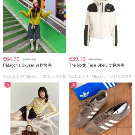
€64.79
€39.19
€210.00
€100.00
Patagonia Skysail 连帽夹克
The North Face Sheru 防风夹克
OUTLETCITY METZINGEN
2019人感兴趣
OUTLETCITY METZINGEN
1781人感兴趣
3
4