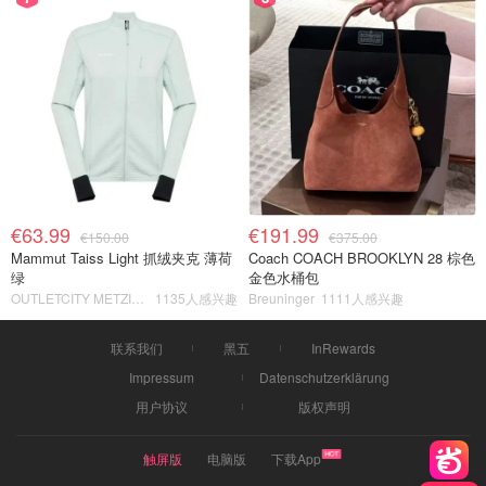
€63.99
€191.99
€150.00
€375.00
Mammut Taiss Light 抓绒夹克 薄荷
Coach COACH BROOKLYN 28 棕色
绿
金色水桶包
OUTLETCITY METZINGEN
1135人感兴趣
Breuninger
1111人感兴趣
联系我们
黑五
InRewards
Impressum
Datenschutzerklärung
用户协议
版权声明
触屏版
电脑版
下载App