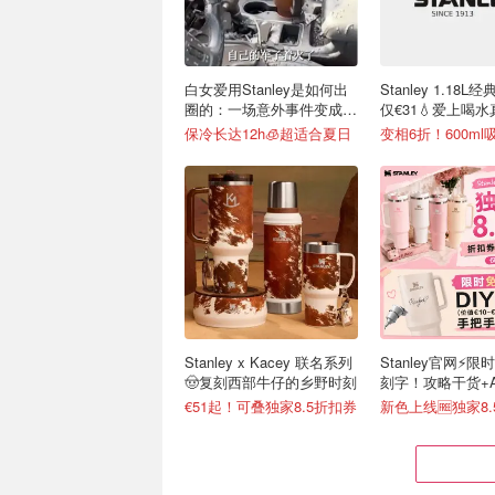
白女爱用Stanley是如何出
Stanley 1.18
圈的：一场意外事件变成顶
仅€31💧爱上喝
级营销案例
单
保冷长达12h🧊超适合夏日
Stanley x Kacey 联名系列
Stanley官网⚡️限
🤠复刻西部牛仔的乡野时刻
刻字！攻略干货+
接戳
€51起！可叠独家8.5折扣券