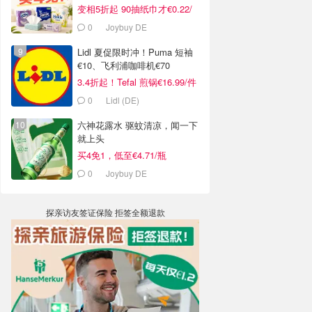
变相5折起 90抽纸巾才€0.22/
包
0
Joybuy DE
Lidl 夏促限时冲！Puma 短袖
€10、飞利浦咖啡机€70
3.4折起！Tefal 煎锅€16.99/件
0
Lidl (DE)
六神花露水 驱蚊清凉，闻一下
就上头
买4免1，低至€4.71/瓶
0
Joybuy DE
探亲访友签证保险 拒签全额退款