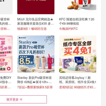
L经典吸管杯
MUJI 无印良品官网精选🔥
KFC 辣翅自助没吃爽？20
水真的很简
家居服睡衣套装仅€35 多色
个€9.99继续炫
可选
变相6折！600ml吸管杯仅€20
独家8折！畅销区任选
今晚就约KFC
时免费DIY
Stanley 新款Pro吸管杯首
买纸还得看Joybuy！厕
AI指令直
降价 €28起🔥保冷12h+，
纸、厨房纸、纸巾全买4免1
便携不漏水
新色上线🆓独家8.5折劵速领
7折起+叠限量独家8.5折券
变相5折起 90抽纸巾才€0.22/包
展开更多