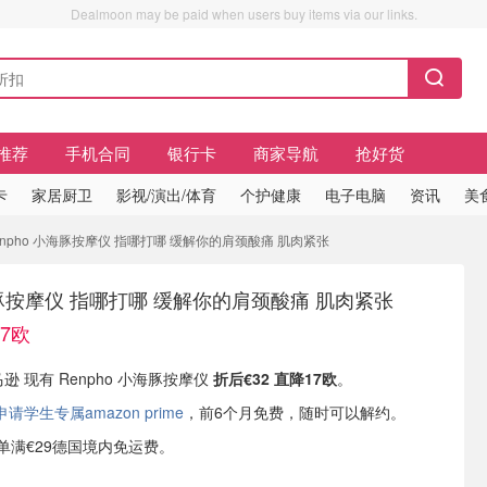
Dealmoon may be paid when users buy items via our links.
推荐
手机合同
银行卡
商家导航
抢好货
卡
家居厨卫
影视/演出/体育
个护健康
电子电脑
资讯
美
Renpho 小海豚按摩仪 指哪打哪 缓解你的肩颈酸痛 肌肉紧张
小海豚按摩仪 指哪打哪 缓解你的肩颈酸痛 肌肉紧张
17欧
马逊 现有 Renpho 小海豚按摩仪
折后€32 直降17欧
。
学生专属amazon prime
，前6个月免费，随时可以解约。
或订单满€29德国境内免运费。