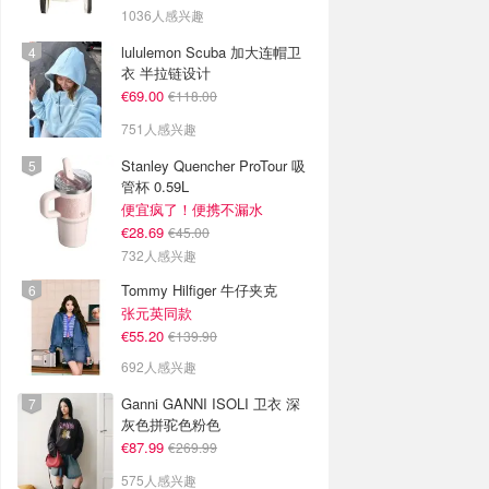
1036人感兴趣
lululemon Scuba 加大连帽卫
衣 半拉链设计
€69.00
€118.00
751人感兴趣
Stanley Quencher ProTour 吸
管杯 0.59L
便宜疯了！便携不漏水
€28.69
€45.00
732人感兴趣
Tommy Hilfiger 牛仔夹克
张元英同款
€55.20
€139.90
692人感兴趣
Ganni GANNI ISOLI 卫衣 深
灰色拼驼色粉色
€87.99
€269.99
575人感兴趣