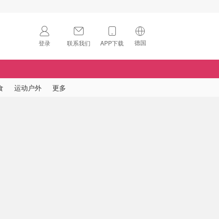
德国
登录
联系我们
APP下载
🇺🇸
美国
🇨🇳
中国
食
运动户外
更多
🇨🇦
加拿大
扫码下载 App
🇬🇧
英国
Download on the
App Store
🇩🇪
德国
Download the
Android App
🇫🇷
法国
🇮🇹
意大利
🇦🇺
澳洲