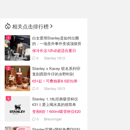
🇳🇿
新西兰
相关点击排行榜
白女爱用Stanley是如何出圈
的：一场意外事件变成顶级营
销案例
保冷长达12h🧊超适合夏日
0
Stanley 1913
Stanley x Kacey 联名系列🤠
复刻西部牛仔的乡野时刻
€51起！可叠独家8.5折扣券
0
Stanley 1913
Stanley 1.18L经典吸管杯仅
€31💧爱上喝水真的很简单
变相6折！600ml吸管杯仅€20
0
Breuninger
Stanley官网⚡️限时免费DIY刻