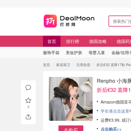
首页
排行榜
德国攻略
德国药
服饰手袋
美妆护肤
母婴儿童
金融/信用
首页
家居厨卫
日用杂货
折后€32 直降17欧 
Renpho 
折后€32 直降
Amazon德国亚
2
学生请点击这里申请
运费€3.99, 
点击购买>>
去购买