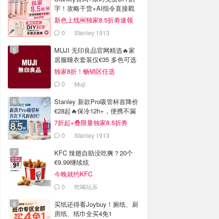
字！攻略干货+AI指令直接戳
新色上线🆓独家8.5折劵速领
0
Stanley 1913
MUJI 无印良品官网精选🔥家
居服睡衣套装仅€35 多色可选
独家8折！畅销区任选
0
Muji
Stanley 新款Pro吸管杯首降价
€28起🔥保冷12h+，便携不漏
水
7折起+叠限量独家8.5折券
0
Stanley 1913
KFC 辣翅自助没吃爽？20个
€9.99继续炫
今晚就约KFC
0
吃喝玩乐
买纸还得看Joybuy！厕纸、厨
房纸、纸巾全买4免1