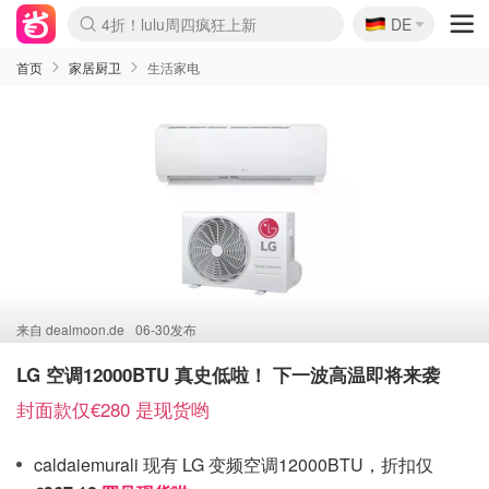
🇩🇪
4折！lulu周四疯狂上新
DE
Boticinal 夏促开抢！
还没结束！&OtherStories大促
Joybuy变相75折 随时失效
速领！Stanley独家85折
疑似霸哥！Camper额外叠85折
Zalando 奥莱闪促！每日更新
Moncler反季囤！5折起+叠9折
Coach Brooklyn仅€192
首页
家居厨卫
生活家电
来自
dealmoon.de
06-30发布
LG 空调12000BTU 真史低啦！ 下一波高温即将来袭
封面款仅€280 是现货哟
caldaiemurali 现有 LG 变频空调12000BTU，折扣仅