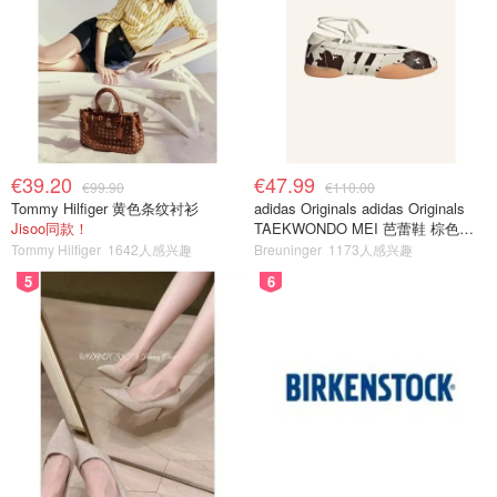
€39.20
€47.99
€99.90
€110.00
Tommy Hilfiger 黄色条纹衬衫
adidas Originals adidas Originals
Jisoo同款！
TAEKWONDO MEI 芭蕾鞋 棕色米
色
Tommy Hilfiger
1642人感兴趣
Breuninger
1173人感兴趣
5
6