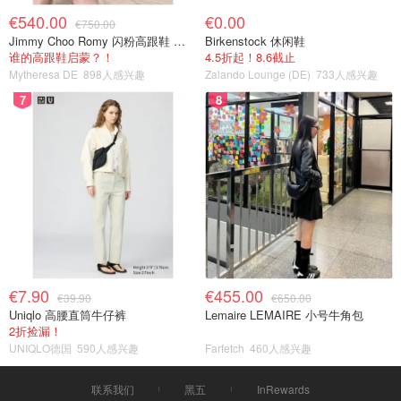
€540.00
€0.00
€750.00
Jimmy Choo Romy 闪粉高跟鞋 米金色
Birkenstock 休闲鞋
谁的高跟鞋启蒙？！
4.5折起！8.6截止
Mytheresa DE
898人感兴趣
Zalando Lounge (DE)
733人感兴趣
7
8
€7.90
€455.00
€39.90
€650.00
Uniqlo 高腰直筒牛仔裤
Lemaire LEMAIRE 小号牛角包
2折捡漏！
UNIQLO德国
590人感兴趣
Farfetch
460人感兴趣
联系我们
黑五
InRewards