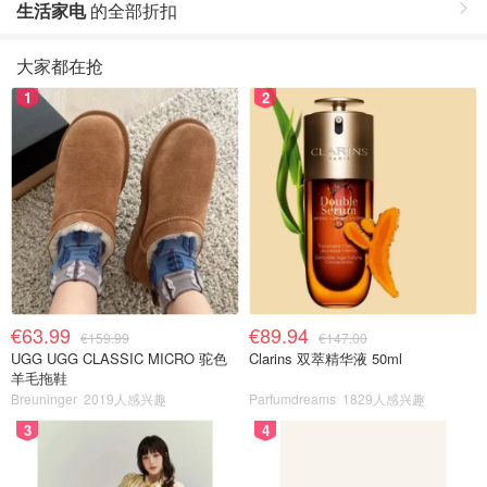
生活家电
的全部折扣
大家都在抢
1
2
€63.99
€89.94
€159.99
€147.00
UGG UGG CLASSIC MICRO 驼色
Clarins 双萃精华液 50ml
羊毛拖鞋
Breuninger
2019人感兴趣
Parfumdreams
1829人感兴趣
3
4