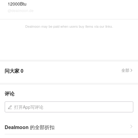
12000Btu
@dealmoon.de
Dealmoon may be paid when users buy items via our links.
问大家
0
全部
评论
打开App写评论
Dealmoon
的全部折扣