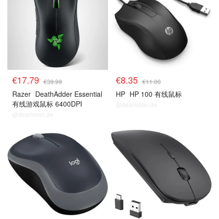
€17.79
€8.35
€39.99
€11.00
Razer
DeathAdder Essential
HP
HP 100 有线鼠标
有线游戏鼠标 6400DPI
@dealmoon.de
@dealmoon.de