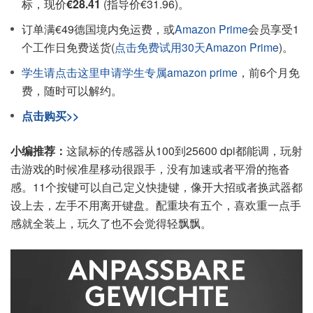
标，现价
€28.41
(指导价€31.96)。
订单满€49德国境内免运费，或
Amazon Prime
会员享受1
个工作日免费送货(
点击免费试用30天Amazon Prime
)。
学生请点击这里申请学生专属amazon prime
，前6个月免
费，随时可以解约。
点击购买>>
小编推荐：
这鼠标的传感器从100到25600 dpi都能调，玩射
击游戏的时候准星移动很跟手，没有加速或者平滑的拖沓
感。11个按键可以自己定义快捷键，像开大招或者换武器都
设上去，左手不用离开键盘。配重块有五个，喜欢重一点手
感就全装上，玩久了也不会觉得轻飘飘。