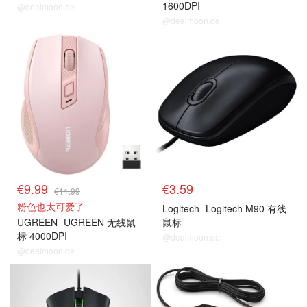
1600DPI
@dealmoon.de
@dealmoon.de
€9.99
€3.59
€11.99
粉色也太可爱了
Logitech
Logitech M90 有线
UGREEN
UGREEN 无线鼠
鼠标
标 4000DPI
@dealmoon.de
@dealmoon.de