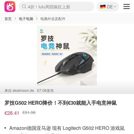
🇩🇪
4折！lulu周四疯狂上新
DE
Boticinal 夏促开抢！
还没结束！&OtherStories大促
Joybuy变相75折 随时失效
速领！Stanley独家85折
疑似霸哥！Camper额外叠85折
Zalando 奥莱闪促！每日更新
Moncler反季囤！5折起+叠9折
Coach Brooklyn仅€192
首页
电子电脑
电脑外设及配件
来自
dealmoon.de
07-06发布
罗技G502 HERO降价！不到€30就能入手电竞神鼠
€28.41
€31.96
Amazon德国亚马逊 现有 Logitech G502 HERO 游戏鼠