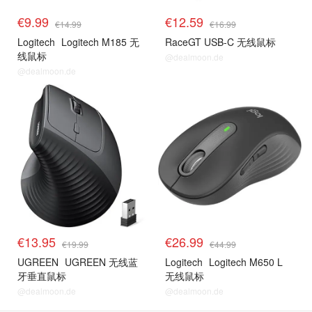
€9.99
€12.59
€14.99
€16.99
Logitech
Logitech M185 无
RaceGT USB-C 无线鼠标
线鼠标
@dealmoon.de
@dealmoon.de
€13.95
€26.99
€19.99
€44.99
UGREEN
UGREEN 无线蓝
Logitech
Logitech M650 L
牙垂直鼠标
无线鼠标
@dealmoon.de
@dealmoon.de