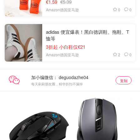
€1.59
€5.39
0
0
Amazon德国亚马逊
adidas 便宜爆表！黑白德训鞋、拖鞋、T
恤等
3折起 小白鞋仅€21
2
0
Amazon德国亚马逊
加小编微信：
复制
每天刷刷朋友圈，精华折扣不漏掉