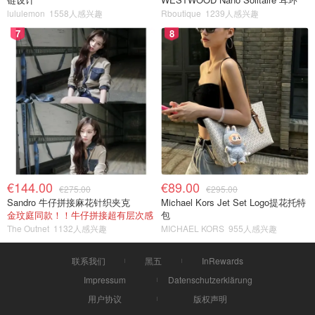
lululemon
1558人感兴趣
Rboutique
1239人感兴趣
7
8
€144.00
€89.00
€275.00
€295.00
Sandro 牛仔拼接麻花针织夹克
Michael Kors Jet Set Logo提花托特
金玟庭同款！！牛仔拼接超有层次感
包
The Outnet
1132人感兴趣
MICHAEL KORS
955人感兴趣
联系我们
黑五
InRewards
Impressum
Datenschutzerklärung
用户协议
版权声明