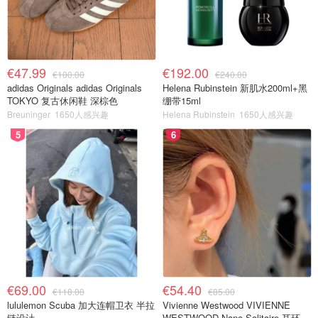
€47.99
€192.00
€100.00
€240.00
adidas Originals adidas Originals
Helena Rubinstein 新肌水200ml+黑
TOKYO 复古休闲鞋 深棕色
绷带15ml
Breuninger
1650人感兴趣
Helena Rubinstein
1650人感兴趣
5
6
€69.00
€54.40
€118.00
€85.00
lululemon Scuba 加大连帽卫衣 半拉
Vivienne Westwood VIVIENNE
链设计
WESTWOOD Nano Solitaire 耳环