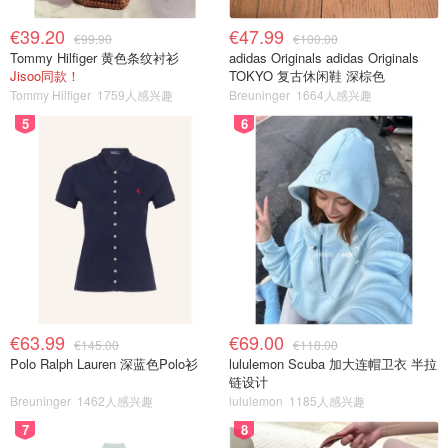
€39.20
€47.99
€99.90
€100.00
Tommy Hilfiger 黄色条纹衬衫
adidas Originals adidas Originals
Jisoo同款！
TOKYO 复古休闲鞋 深棕色
Tommy Hilfiger
1759人感兴趣
Breuninger
1664人感兴趣
5
6
€63.99
€69.00
€145.00
€118.00
Polo Ralph Lauren 深蓝色Polo衫
lululemon Scuba 加大连帽卫衣 半拉
链设计
Breuninger
1462人感兴趣
lululemon
1185人感兴趣
7
8