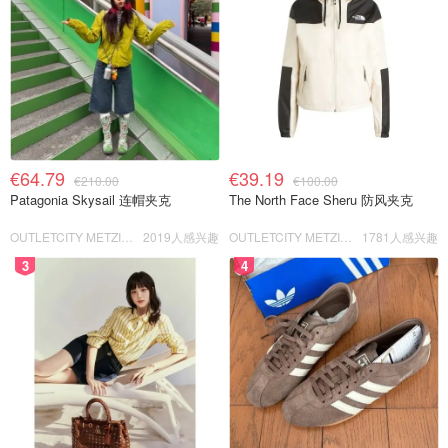
€64.79
€39.19
€210.00
€100.00
Patagonia Skysail 连帽夹克
The North Face Sheru 防风夹克
OUTLETCITY METZINGEN
2019人感兴趣
OUTLETCITY METZINGEN
1781人感兴趣
3
4