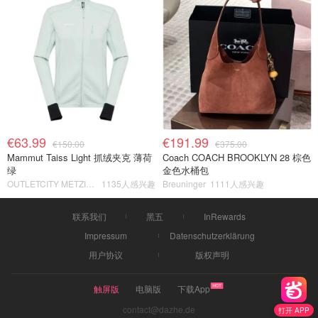
€63.99
€191.99
€150.00
€375.00
Mammut Taiss Light 抓绒夹克 薄荷
Coach COACH BROOKLYN 28 棕色
绿
金色水桶包
OUTLETCITY METZINGEN
1135人感兴趣
Breuninger
1111人感兴趣
联系我们
黑五
InRewards
Impressum
Datenschutzerklärung
用户协议
版权声明
触屏版
电脑版
下载App
contact@dazhe.de
打开 APP