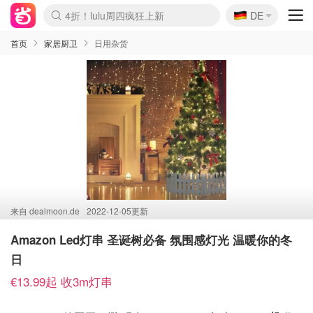
🇩🇪
4折！lulu周四疯狂上新
DE
Boticinal 夏促开抢！
还没结束！&OtherStories大促
Joybuy变相75折 随时失效
速领！Stanley独家85折
疑似霸哥！Camper额外叠85折
Zalando 奥莱闪促！每日更新
Moncler反季囤！5折起+叠9折
Coach Brooklyn仅€192
首页
家居厨卫
日用杂货
来自
dealmoon.de
2022-12-05更新
Amazon Led灯串 圣诞树必备 氛围感灯光 温暖你的冬
日
€13.99起 收3m灯串