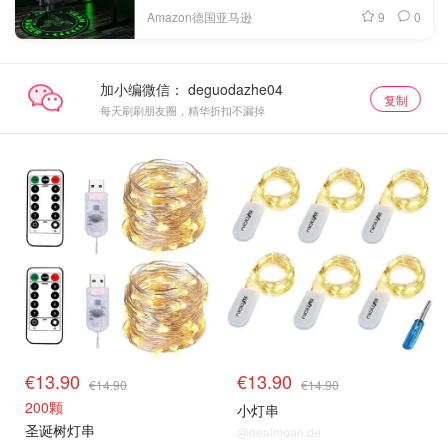
9
0
Amazon德国亚马逊
加小编微信：
复制
每天刷刷朋友圈，精华折扣不漏掉
€13.90
€13.90
€14.90
€14.90
200颗
小灯串
圣诞树灯串
@dealmoon.de