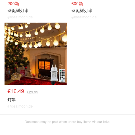
200颗
600颗
圣诞树灯串
圣诞树灯串
@dealmoon.de
@dealmoon.de
€16.49
€23.99
灯串
@dealmoon.de
Dealmoon may be paid when users buy items via our links.