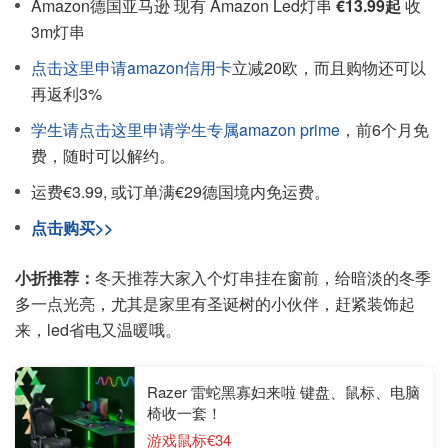
Amazon德国亚马逊 现有 Amazon Led灯串
€13.99起
收
3m灯串
点击这里申请amazon信用卡
立减20欧，而且购物还可以
再返利3%
学生请点击这里申请学生专属amazon prime
，前6个月免
费，随时可以解约。
运费€3.99, 或订单满€29德国境内免运费。
点击购买>>
小折推荐：
冬天推荐大家入个灯串挂在窗前，给暗淡的冬季
多一点光亮，尤其是家里有圣诞树的小伙伴，赶紧装饰起
来，led省电又温暖哦。
Razer 雷蛇黑寡妇来啦 键盘、鼠标、电脑
椅收一套！
游戏鼠标€34