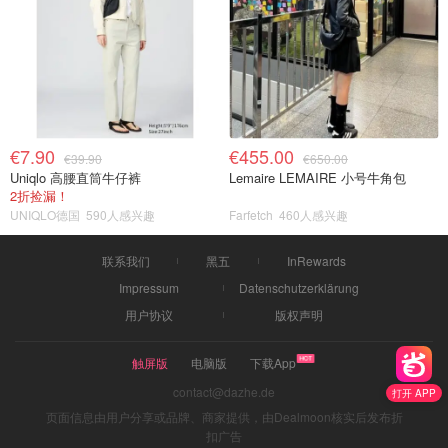
€7.90
€455.00
€39.90
€650.00
Uniqlo 高腰直筒牛仔裤
Lemaire LEMAIRE 小号牛角包
2折捡漏！
UNIQLO德国
590人感兴趣
Farfetch
460人感兴趣
联系我们
黑五
InRewards
Impressum
Datenschutzerklärung
用户协议
版权声明
触屏版
电脑版
下载App
contact@dazhe.de
打开 APP
页面信息由用户分享或品牌、商家提供，由Dealmoon核实后发布折
扣广告