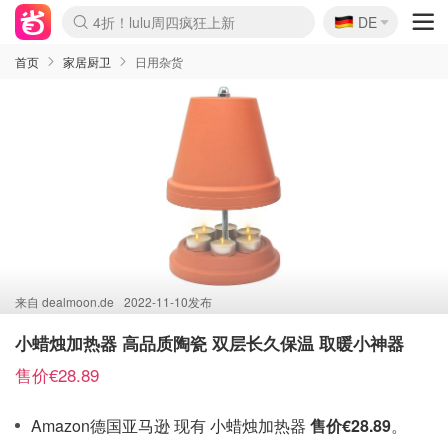
🇩🇪
4折！lulu周四疯狂上新
DE
Boticinal 夏促开抢！
还没结束！&OtherStories大促
Joybuy变相75折 随时失效
速领！Stanley独家85折
疑似霸哥！Camper额外叠85折
Zalando 奥莱闪促！每日更新
Moncler反季囤！5折起+叠9折
Coach Brooklyn仅€192
首页
家居厨卫
日用杂货
来自
dealmoon.de
2022-11-10发布
小蜡烛加热器 高品质陶瓷 双层长久保温 取暖小神器
售价€28.89
Amazon德国亚马逊 现有 小蜡烛加热器
售价€28.89
。