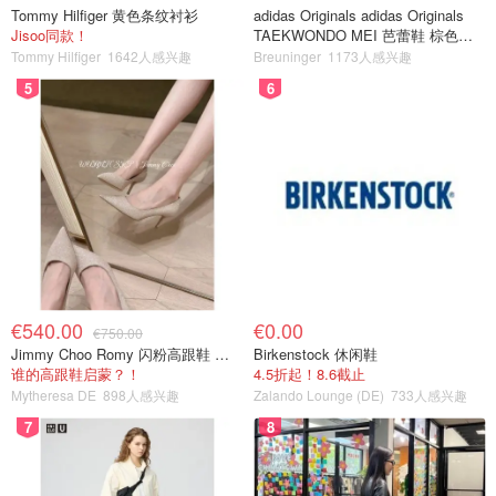
Tommy Hilfiger 黄色条纹衬衫
adidas Originals adidas Originals
Jisoo同款！
TAEKWONDO MEI 芭蕾鞋 棕色米
色
Tommy Hilfiger
1642人感兴趣
Breuninger
1173人感兴趣
5
6
€540.00
€0.00
€750.00
Jimmy Choo Romy 闪粉高跟鞋 米金色
Birkenstock 休闲鞋
谁的高跟鞋启蒙？！
4.5折起！8.6截止
Mytheresa DE
898人感兴趣
Zalando Lounge (DE)
733人感兴趣
7
8