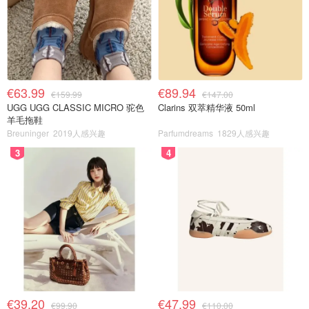
€63.99
€89.94
€159.99
€147.00
UGG UGG CLASSIC MICRO 驼色
Clarins 双萃精华液 50ml
羊毛拖鞋
Breuninger
2019人感兴趣
Parfumdreams
1829人感兴趣
3
4
€39.20
€47.99
€99.90
€110.00