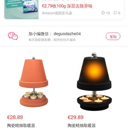
€2.79收100g 深层去除异味
10
0
Amazon德国亚马逊
加小编微信：
复制
每天刷刷朋友圈，精华折扣不漏掉
€28.89
€29.89
陶瓷蜡烛取暖器
陶瓷蜡烛取暖器