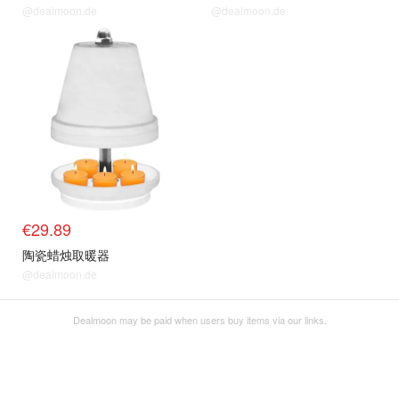
@dealmoon.de
@dealmoon.de
€29.89
陶瓷蜡烛取暖器
@dealmoon.de
Dealmoon may be paid when users buy items via our links.