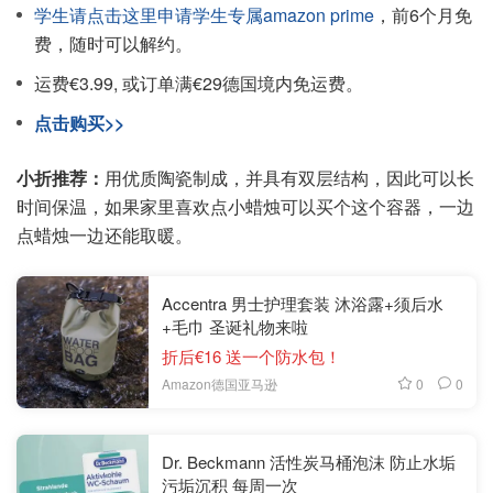
学生请点击这里申请学生专属amazon prime
，前6个月免
费，随时可以解约。
运费€3.99, 或订单满€29德国境内免运费。
点击购买>>
小折推荐：
用优质陶瓷制成，并具有双层结构，因此可以长
时间保温，如果家里喜欢点小蜡烛可以买个这个容器，一边
点蜡烛一边还能取暖。
Accentra 男士护理套装 沐浴露+须后水
+毛巾 圣诞礼物来啦
折后€16 送一个防水包！
0
0
Amazon德国亚马逊
Dr. Beckmann 活性炭马桶泡沫 防止水垢
污垢沉积 每周一次