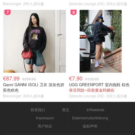
Breuninger
295人感兴趣
Zalando Lounge (DE)
259人感兴趣
7
8
€87.99
€7.90
€269.99
€129.95
Ganni GANNI ISOLI 卫衣 深灰色拼
UGG GREENPORT 室内拖鞋 棕色
驼色粉色
肯豆同款~目前黄金码都在
Breuninger
249人感兴趣
Zalando Lounge (DE)
202人感兴趣
联系我们
黑五
InRewards
Impressum
Datenschutzerklärung
用户协议
版权声明