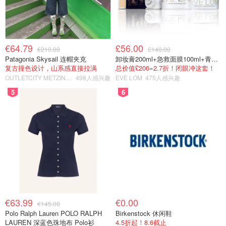
€64.79
£56.00
€210.00
£140.00
Patagonia Skysail 连帽夹克
卸妆膏200ml+急救面膜100ml+青春面霜15ml
复古撞色设计，山系感直接拉满
总价值£206=2.7折！闭眼冲这套！
OUTLETCITY METZINGEN
498人感兴趣
EVE LOM
475人感兴趣
5
6
€63.99
€0.00
€145.00
Polo Ralph Lauren POLO RALPH
Birkenstock 休闲鞋
LAUREN 深蓝色珠地布 Polo衫
4.5折起！8.6截止