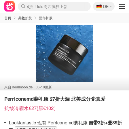
🇩🇪
4折！lulu周四疯狂上新
DE
Boticinal 夏促开抢！
还没结束！&OtherStories大促
Joybuy变相75折 随时失效
速领！Stanley独家85折
疑似霸哥！Camper额外叠85折
Zalando 奥莱闪促！每日更新
Moncler反季囤！5折起+叠9折
Coach Brooklyn仅€192
首页
美妆护肤
面部护肤
来自
dealmoon.de
06-10更新
Perriconemd裴礼康 27折大漏 北美成分党真爱
抗皱冷霜水€27(原€102）
Lookfantastic 现有 Perriconemd裴礼康
自带3折+叠89折