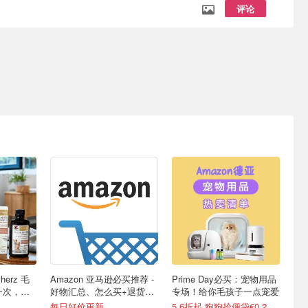
评论
erz 毛
Amazon 亚马逊必买推荐 -
Prime Day必买：宠物用品
一次，猫
好物汇总、怎么买+退货流
专场！给你毛孩子一点宠爱
球！
程
每日好价更新
5.6折起 狗狗拾便袋€0.23/卷