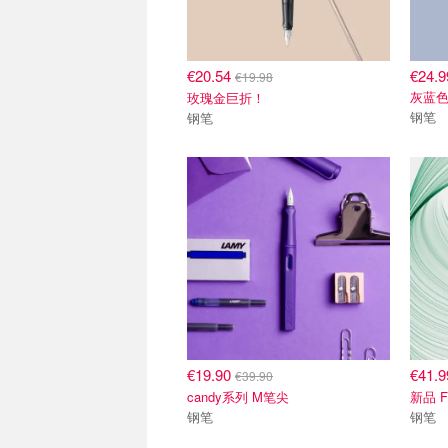
€20.54
€24.9
€19.98
灰蓝色
玫瑰金巨折！
钢笔
钢笔
€19.90
€41.
€39.90
candy系列 M笔尖
新品 
钢笔
钢笔