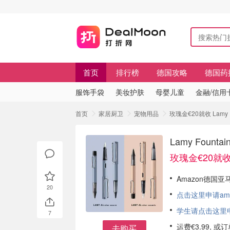
首页
排行榜
德国攻略
德国药
服饰手袋
美妆护肤
母婴儿童
金融/信用
首页
家居厨卫
宠物用品
玫瑰金€20就收 Lamy
Lamy Fou
玫瑰金€20就
Amazon德国亚马
20
点击这里申请am
学生请点击这里申请
7
运费€3.99, 
去购买