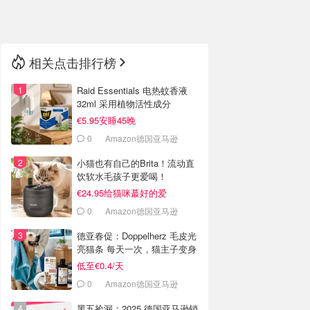
🇳🇿
新西兰
相关点击排行榜
Raid Essentials 电热蚊香液
32ml 采用植物活性成分
€5.95安睡45晚
0
Amazon德国亚马逊
小猫也有自己的Brita！流动直
饮软水毛孩子更爱喝！
€24.95给猫咪蕞好的爱
0
Amazon德国亚马逊
德亚春促：Doppelherz 毛皮光
亮猫条 每天一次，猫主子变身
丝滑小绒球！
低至€0.4/天
0
Amazon德国亚马逊
黑五捡漏：2025 德国亚马逊销