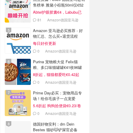
售榜单 雅黛小棕瓶50ml仅€52
Abtei护眼胶囊€4，Labubu已
开奖
81
Amazon德国亚马逊
Amazon 亚马逊必买推荐 - 好
物汇总、怎么买+退货流程
每日好价更新
0
Amazon德国亚马逊
Purina 宠物粮大促 Felix猫
粮、多口味猫罐罐€41收96罐
8折起，猫猫都爱吃€0.42起
0
Amazon德国亚马逊
Prime Day必买：宠物用品专
场！给你毛孩子一点宠爱
5.6折起 狗狗拾便袋€0.23/卷
0
Amazon德国亚马逊
德国好物安利：dm Dein
Bestes 猫砂🐱铲屎官必备