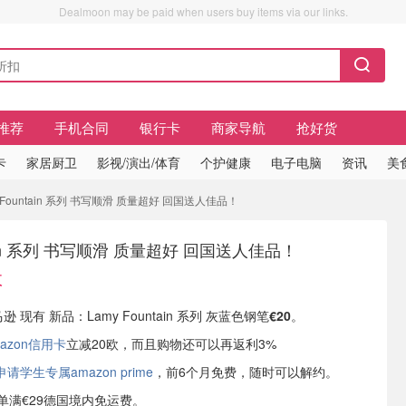
Dealmoon may be paid when users buy items via our links.
推荐
手机合同
银行卡
商家导航
抢好货
卡
家居厨卫
影视/演出/体育
个护健康
电子电脑
资讯
美
 Fountain 系列 书写顺滑 质量超好 回国送人佳品！
ntain 系列 书写顺滑 质量超好 回国送人佳品！
收
逊 现有 新品：Lamy Fountain 系列 灰蓝色钢笔
€20
。
azon信用卡
立减20欧，而且购物还可以再返利3%
学生专属amazon prime
，前6个月免费，随时可以解约。
或订单满€29德国境内免运费。