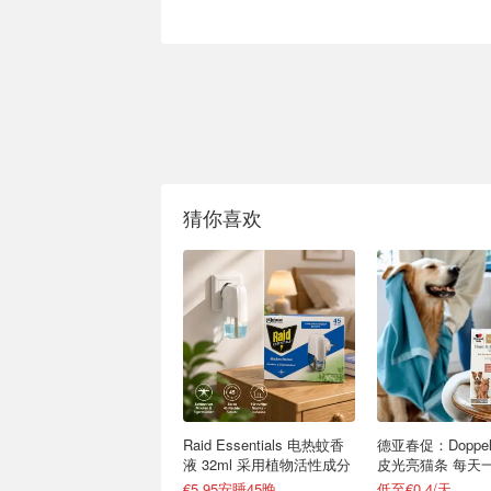
猜你喜欢
Raid Essentials 电热蚊香
德亚春促：Doppelh
液 32ml 采用植物活性成分
皮光亮猫条 每天
主子变身丝滑小绒
€5.95安睡45晚
低至€0.4/天