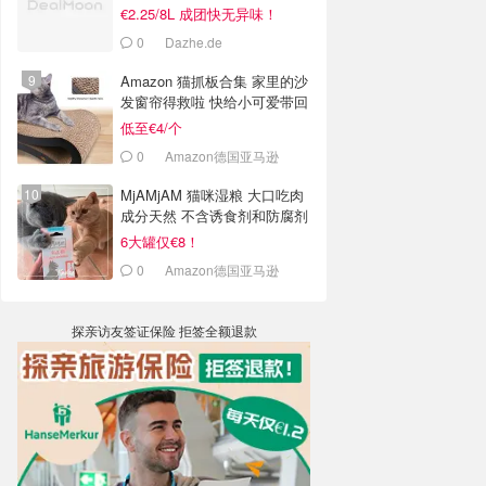
€2.25/8L 成团快无异味！
0
Dazhe.de
Amazon 猫抓板合集 家里的沙
发窗帘得救啦 快给小可爱带回
家
低至€4/个
0
Amazon德国亚马逊
MjAMjAM 猫咪湿粮 大口吃肉
成分天然 不含诱食剂和防腐剂
6大罐仅€8！
0
Amazon德国亚马逊
探亲访友签证保险 拒签全额退款