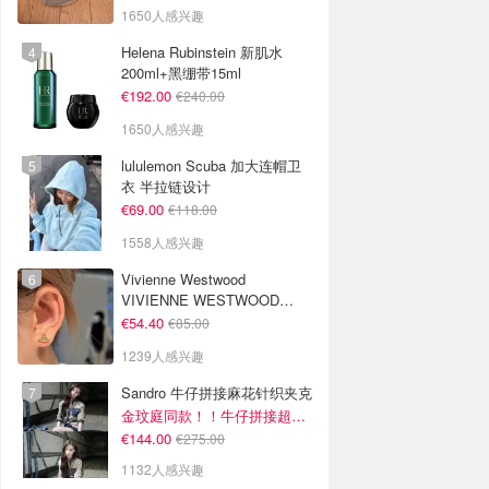
1650人感兴趣
Helena Rubinstein 新肌水
200ml+黑绷带15ml
€192.00
€240.00
1650人感兴趣
lululemon Scuba 加大连帽卫
衣 半拉链设计
€69.00
€118.00
1558人感兴趣
Vivienne Westwood
VIVIENNE WESTWOOD
Nano Solitaire 耳环
€54.40
€85.00
1239人感兴趣
Sandro 牛仔拼接麻花针织夹克
金玟庭同款！！牛仔拼接超有层次感
€144.00
€275.00
1132人感兴趣