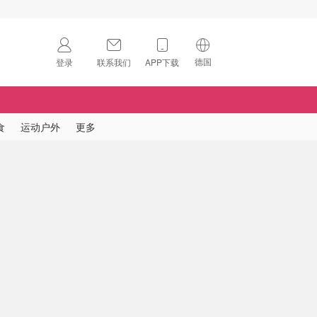
德国
登录
联系我们
APP下载
🇺🇸
美国
🇨🇳
中国
食
运动户外
更多
🇨🇦
加拿大
扫码下载 App
🇬🇧
英国
Download on the
App Store
🇩🇪
德国
Download the
Android App
🇫🇷
法国
🇮🇹
意大利
🇦🇺
澳洲