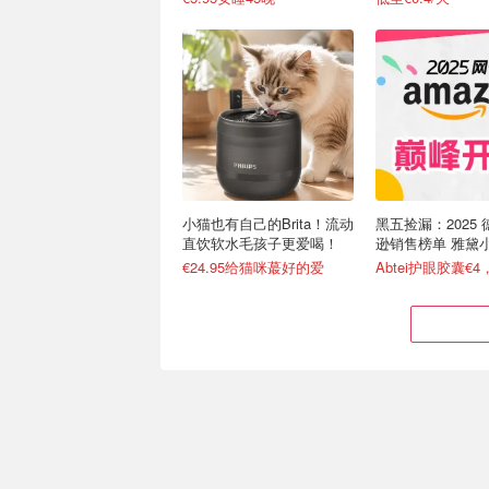
小猫也有自己的Brita！流动
黑五捡漏：2025
直饮软水毛孩子更爱喝！
逊销售榜单 雅黛
50ml仅€52
€24.95给猫咪蕞好的爱