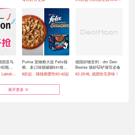
 德国亚马
Purina 宠物粮大促 Felix猫
德国好物安利：dm Dein
小棕瓶
粮、多口味猫罐罐€41收96
Bestes 猫砂🐱铲屎官必备
罐
Abtei护眼胶囊€4，Labubu已开奖
8折起，猫猫都爱吃€0.42起
€2.25/8L 成团快无异味！
展开更多