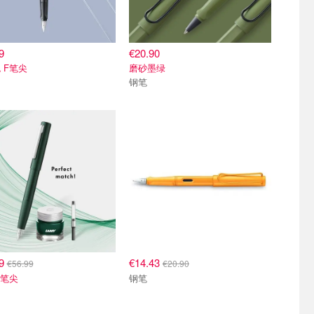
9
€20.90
 F笔尖
磨砂墨绿
钢笔
99
€14.43
€56.99
€20.90
F笔尖
钢笔