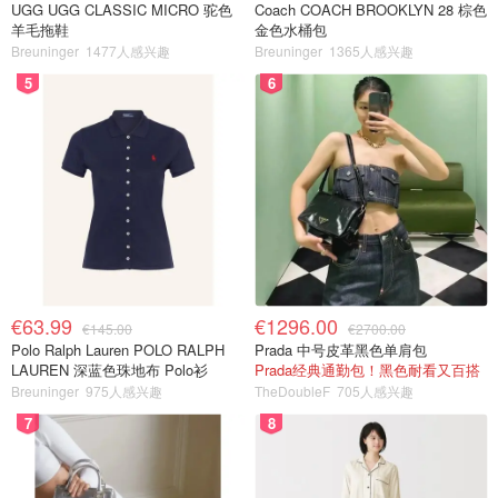
UGG UGG CLASSIC MICRO 驼色
Coach COACH BROOKLYN 28 棕色
羊毛拖鞋
金色水桶包
Breuninger
1477人感兴趣
Breuninger
1365人感兴趣
5
6
€63.99
€1296.00
€145.00
€2700.00
Polo Ralph Lauren POLO RALPH
Prada 中号皮革黑色单肩包
LAUREN 深蓝色珠地布 Polo衫
Prada经典通勤包！黑色耐看又百搭
Breuninger
975人感兴趣
TheDoubleF
705人感兴趣
7
8