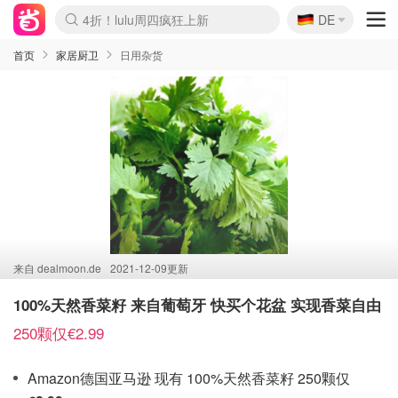
🇩🇪
4折！lulu周四疯狂上新
DE
Boticinal 夏促开抢！
还没结束！&OtherStories大促
Joybuy变相75折 随时失效
速领！Stanley独家85折
疑似霸哥！Camper额外叠85折
Zalando 奥莱闪促！每日更新
Moncler反季囤！5折起+叠9折
Coach Brooklyn仅€192
首页
家居厨卫
日用杂货
来自
dealmoon.de
2021-12-09更新
100%天然香菜籽 来自葡萄牙 快买个花盆 实现香菜自由
250颗仅€2.99
Amazon德国亚马逊 现有 100%天然香菜籽 250颗仅