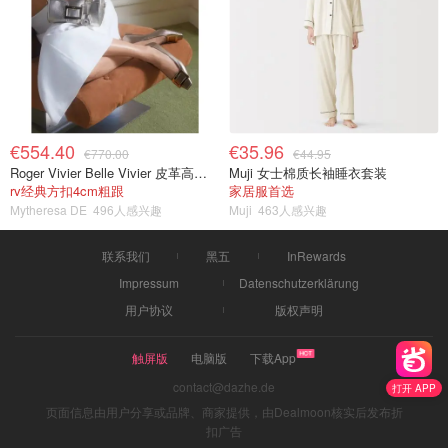
€554.40
€35.96
€770.00
€44.95
Roger Vivier Belle Vivier 皮革高跟鞋
Muji 女士棉质长袖睡衣套装
rv经典方扣4cm粗跟
家居服首选
Mytheresa DE
496人感兴趣
Muji
463人感兴趣
联系我们
黑五
InRewards
Impressum
Datenschutzerklärung
用户协议
版权声明
触屏版
电脑版
下载App
contact@dazhe.de
打开 APP
页面信息由用户分享或品牌、商家提供，由Dealmoon核实后发布折
扣广告