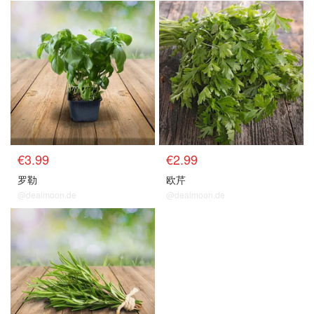
€3.99
€2.99
罗勒
欧芹
@dealmoon.de
@dealmoon.de