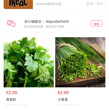
51
0
Amazon德国亚马逊
加小编微信：
复制
每天刷刷朋友圈，精华折扣不漏掉
€2.99
€2.99
香菜籽
小香葱
@dealmoon.de
@dealmoon.de