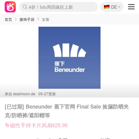
🇩🇪
4折！lulu周四疯狂上新
DE
Boticinal 夏促开抢！
还没结束！&OtherStories大促
Joybuy变相75折 随时失效
速领！Stanley独家85折
疑似霸哥！Camper额外叠85折
Zalando 奥莱闪促！每日更新
Moncler反季囤！5折起+叠9折
Coach Brooklyn仅€192
首页
服饰手袋
女装
来自
dealmoon.de
05-27更新
[已过期] Beneunder 蕉下官网 Final Sale 捡漏防晒夹
克/防晒裤/遮阳帽等
🌀磁性手持卡片风扇€25.95