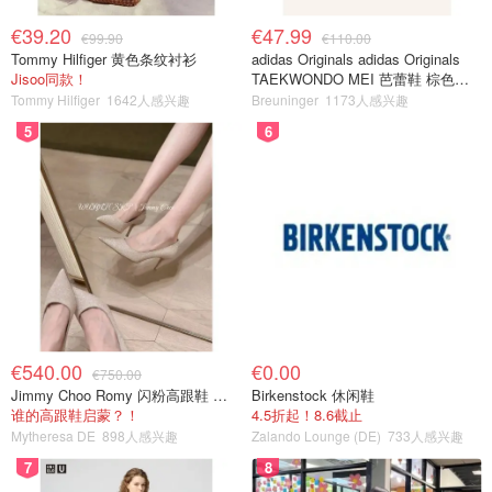
€39.20
€47.99
€99.90
€110.00
Tommy Hilfiger 黄色条纹衬衫
adidas Originals adidas Originals
Jisoo同款！
TAEKWONDO MEI 芭蕾鞋 棕色米
色
Tommy Hilfiger
1642人感兴趣
Breuninger
1173人感兴趣
5
6
€540.00
€0.00
€750.00
Jimmy Choo Romy 闪粉高跟鞋 米金色
Birkenstock 休闲鞋
谁的高跟鞋启蒙？！
4.5折起！8.6截止
Mytheresa DE
898人感兴趣
Zalando Lounge (DE)
733人感兴趣
7
8