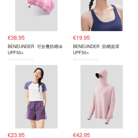
€38.95
€19.95
BENEUNDER
可折叠防晒伞
BENEUNDER
防晒面罩
UPF50+
UPF50+
@dealmoon.de
@dealmoon.de
€23.95
€42.95