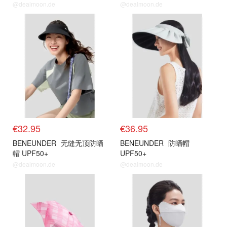
@dealmoon.de
@dealmoon.de
€32.95
€36.95
BENEUNDER
无缝无顶防晒
BENEUNDER
防晒帽
帽 UPF50+
UPF50+
@dealmoon.de
@dealmoon.de