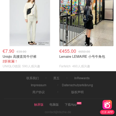
€7.90
€455.00
€39.90
€650.00
Uniqlo 高腰直筒牛仔裤
Lemaire LEMAIRE 小号牛角包
2折捡漏！
UNIQLO德国
590人感兴趣
Farfetch
460人感兴趣
联系我们
黑五
InRewards
Impressum
Datenschutzerklärung
用户协议
版权声明
触屏版
电脑版
下载App
contact@dazhe.de
打开 APP