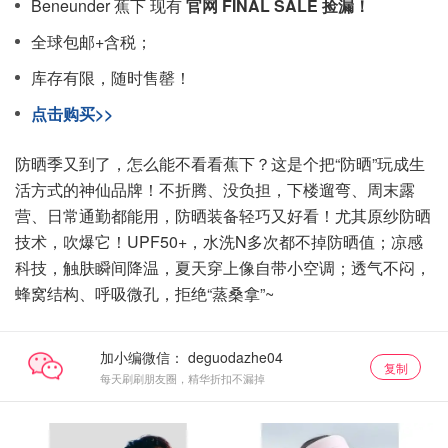
Beneunder 蕉下 现有
官网 FINAL SALE 捡漏！
全球包邮+含税；
库存有限，随时售罄！
点击购买>>
防晒季又到了，怎么能不看看蕉下？这是个把“防晒”玩成生
活方式的神仙品牌！不折腾、没负担，下楼遛弯、周末露
营、日常通勤都能用，防晒装备轻巧又好看！尤其原纱防晒
技术，吹爆它！UPF50+，水洗N多次都不掉防晒值；凉感
科技，触肤瞬间降温，夏天穿上像自带小空调；透气不闷，
蜂窝结构、呼吸微孔，拒绝“蒸桑拿”~
加小编微信：
复制
每天刷刷朋友圈，精华折扣不漏掉