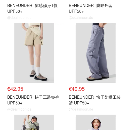
BENEUNDER
凉感修身T恤
BENEUNDER
防晒外套
UPF50+
UPF50+
@dealmoon.de
@dealmoon.de
€42.95
€49.95
BENEUNDER
快干工装短裤
BENEUNDER
快干防晒工装
UPF50+
裤 UPF50+
@dealmoon.de
@dealmoon.de