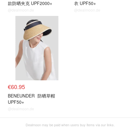
款防晒夹克 UPF2000+
衣 UPF50+
@dealmoon.de
@dealmoon.de
€60.95
BENEUNDER
防晒草帽
UPF50+
@dealmoon.de
Dealmoon may be paid when users buy items via our links.