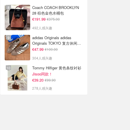
Coach COACH BROOKLYN
28 棕色金色水桶包
€191.99
€375.00
492人感兴趣
adidas Originals adidas
Originals TOKYO 复古休闲鞋
深棕色
€47.99
€100.00
304人感兴趣
Tommy Hilfiger 黄色条纹衬衫
Jisoo同款！
€39.20
€99.90
278人感兴趣