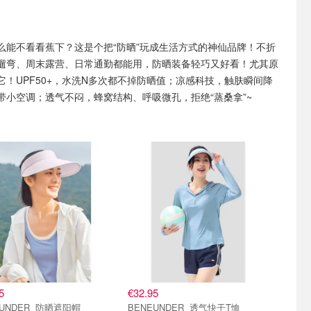
么能不看看蕉下？这是个把“防晒”玩成生活方式的神仙品牌！不折
遛弯、周末露营、日常通勤都能用，防晒装备轻巧又好看！尤其原
它！UPF50+，水洗N多次都不掉防晒值；凉感科技，触肤瞬间降
带小空调；透气不闷，蜂窝结构、呼吸微孔，拒绝“蒸桑拿”~
5
€32.95
DER 防晒遮阳帽
BENEUNDER 透气快干T恤