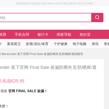
Dealmoon may be paid when users buy items via our links.
推荐
手机合同
银行卡
商家导航
抢好货
卡
家居厨卫
影视/演出/体育
个护健康
电子电脑
资讯
美
Beneunder 蕉下官网 Final Sale 捡漏防晒夹克/防晒裤/遮阳帽等
under 蕉下官网 Final Sale 捡漏防晒夹克/防晒裤/遮
风扇€25.95
下 现有
官网 FINAL SALE 捡漏！
；
售罄！