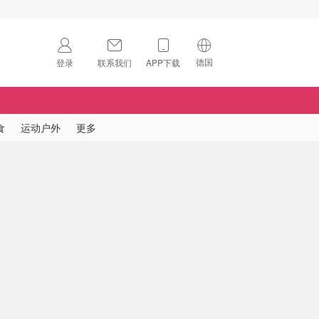
德国
登录
联系我们
APP下载
🇺🇸
美国
🇨🇳
中国
食
运动户外
更多
🇨🇦
加拿大
扫码下载 App
🇬🇧
英国
Download on the
App Store
🇩🇪
德国
Download the
Android App
🇫🇷
法国
🇮🇹
意大利
🇦🇺
澳洲