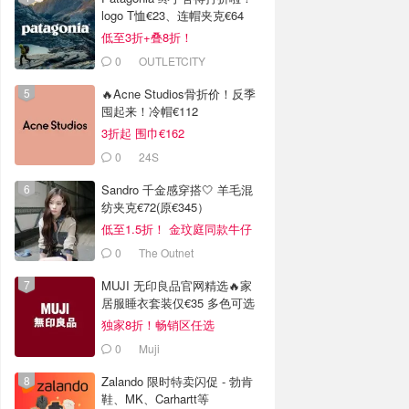
logo T恤€23、连帽夹克€64
低至3折+叠8折！
0
OUTLETCITY
METZINGEN
🔥Acne Studios骨折价！反季
囤起来！冷帽€112
3折起 围巾€162
0
24S
Sandro 千金感穿搭🤍 羊毛混
纺夹克€72(原€345）
低至1.5折！ 金玟庭同款牛仔
拼接夹克€144 (原€275）
0
The Outnet
MUJI 无印良品官网精选🔥家
居服睡衣套装仅€35 多色可选
独家8折！畅销区任选
0
Muji
Zalando 限时特卖闪促 - 勃肯
鞋、MK、Carhartt等