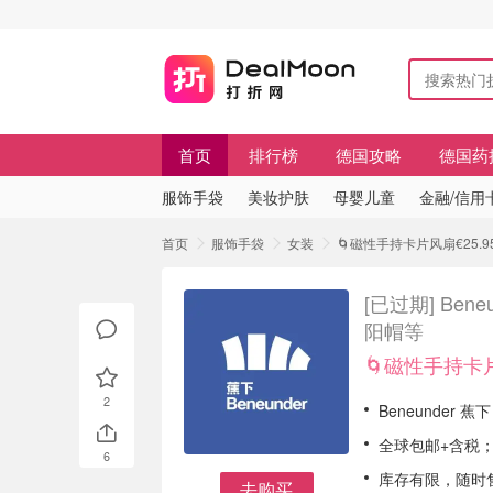
首页
排行榜
德国攻略
德国药
服饰手袋
美妆护肤
母婴儿童
金融/信用
首页
服饰手袋
女装
🌀磁性手持卡片风扇€25.95 
[已过期]
Bene
阳帽等
🌀磁性手持卡片
2
Beneunder 蕉
全球包邮+含税
6
库存有限，随时
去购买