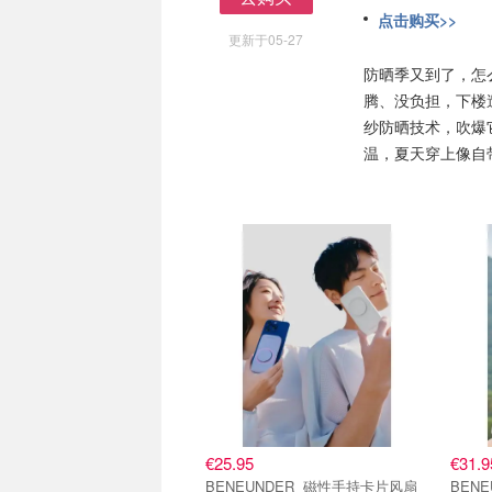
去购买
点击购买>>
更新于05-27
防晒季又到了，怎
腾、没负担，下楼
纱防晒技术，吹爆
温，夏天穿上像自
€25.95
€31.9
BENEUNDER 磁性手持卡片风扇
BENEUN