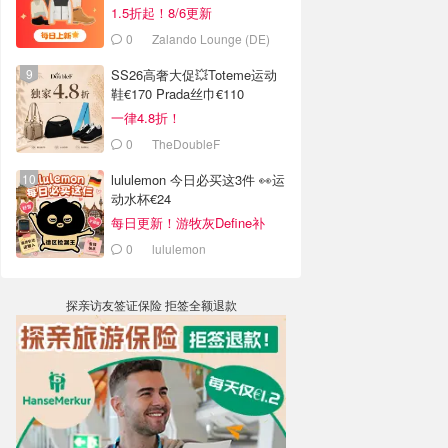
1.5折起！8/6更新
0
Zalando Lounge (DE)
SS26高奢大促💥Toteme运动
鞋€170 Prada丝巾€110
一律4.8折！
0
TheDoubleF
lululemon 今日必买这3件 👀运
动水杯€24
每日更新！游牧灰Define补
货！
0
lululemon
探亲访友签证保险 拒签全额退款