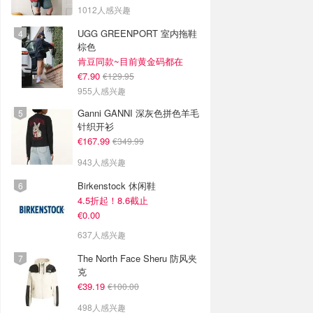
1012人感兴趣
UGG GREENPORT 室内拖鞋
棕色
肯豆同款~目前黄金码都在
€7.90
€129.95
955人感兴趣
Ganni GANNI 深灰色拼色羊毛
针织开衫
€167.99
€349.99
943人感兴趣
Birkenstock 休闲鞋
4.5折起！8.6截止
€0.00
637人感兴趣
The North Face Sheru 防风夹
克
€39.19
€100.00
498人感兴趣