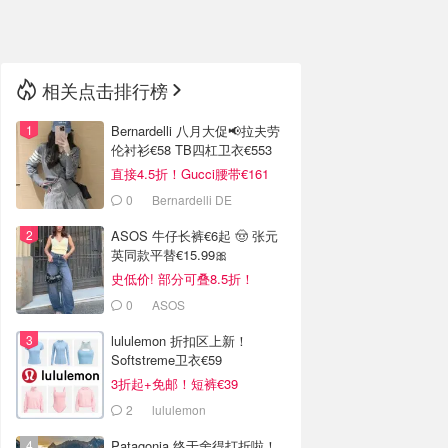
🇳🇿
新西兰
相关点击排行榜
Bernardelli 八月大促📢拉夫劳
伦衬衫€58 TB四杠卫衣€553
直接4.5折！Gucci腰带€161
0
Bernardelli DE
ASOS 牛仔长裤€6起 🤠 张元
英同款平替€15.99🎀
史低价! 部分可叠8.5折！
0
ASOS
lululemon 折扣区上新！
Softstreme卫衣€59
3折起+免邮！短裤€39
2
lululemon
Patagonia 终于舍得打折啦！