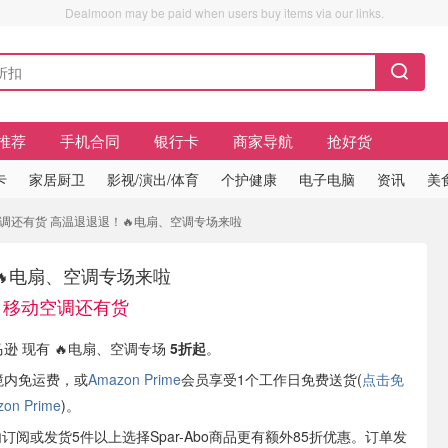
Dealmoon may be paid when users buy items via our links.
推荐
手机合同
银行卡
商家导航
抢好货
卡
家居厨卫
影视/演出/体育
个护健康
电子电脑
资讯
美
空调还有货 高温退退退！🔥电扇、空调专场来啦
🔥电扇、空调专场来啦
、移动空调还有货
马逊 现有 🔥电扇、空调专场
5折起
。
境内免运费，或
Amazon Prime
会员享受1个工作日免费送货(
点击免
n Prime
)。
内订阅或发货5件以上选择Spar-Abo商品更有额外85折优惠。订单发