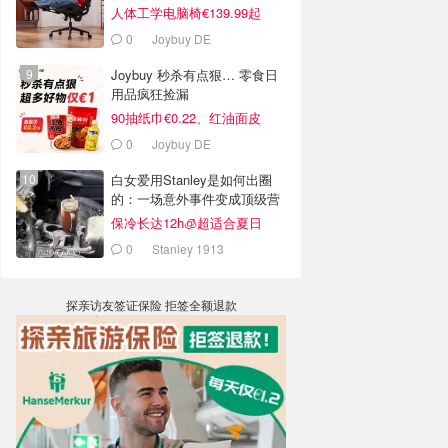
人体工学电脑椅€139.99起
0
Joybuy DE
Joybuy 秒杀有点狠… 零食日
用品疯狂捡漏
90抽纸巾€0.22、红油面皮
€0.99
0
Joybuy DE
白女爱用Stanley是如何出圈
的：一场意外事件变成顶级营
销案例
保冷长达12h🧊超适合夏日
0
Stanley 1913
探亲访友签证保险 拒签全额退款