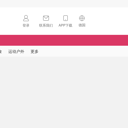
德国
登录
联系我们
APP下载
🇺🇸
美国
🇨🇳
中国
食
运动户外
更多
🇨🇦
加拿大
扫码下载 App
🇬🇧
英国
Download on the
App Store
🇩🇪
德国
Download the
Android App
🇫🇷
法国
🇮🇹
意大利
🇦🇺
澳洲