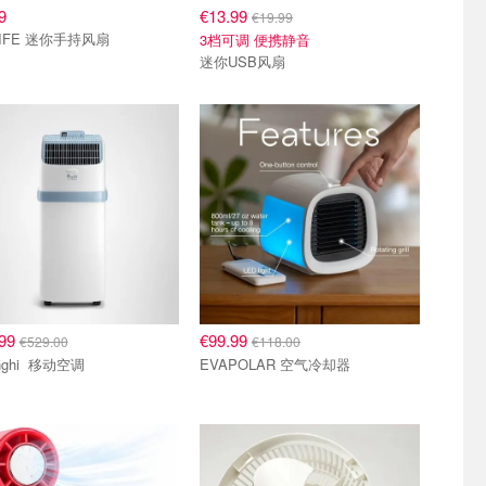
9
€13.99
€19.99
LIFE 迷你手持风扇
3档可调 便携静音
迷你USB风扇
.99
€99.99
€529.00
€118.00
De'Longhi 移动空调
EVAPOLAR 空气冷却器