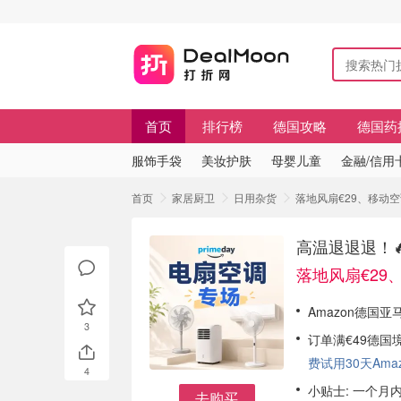
首页
排行榜
德国攻略
德国药
服饰手袋
美妆护肤
母婴儿童
金融/信用
首页
家居厨卫
日用杂货
落地风扇€29、移动
高温退退退！
落地风扇€29
Amazon德国亚
3
订单满€49德国
费试用30天Amazo
4
小贴士: 一个月
去购买