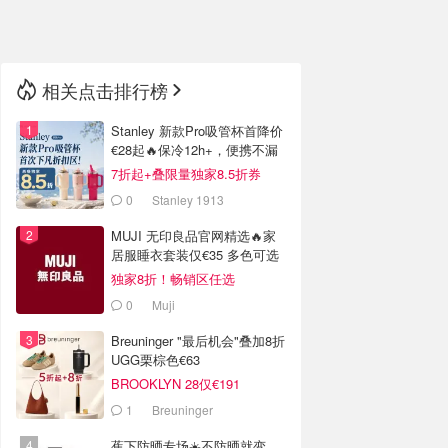
🇳🇿
新西兰
相关点击排行榜
Stanley 新款Pro吸管杯首降价
€28起🔥保冷12h+，便携不漏
水
7折起+叠限量独家8.5折券
0
Stanley 1913
MUJI 无印良品官网精选🔥家
居服睡衣套装仅€35 多色可选
独家8折！畅销区任选
0
Muji
Breuninger "最后机会"叠加8折
UGG栗棕色€63
BROOKLYN 28仅€191
1
Breuninger
蕉下防晒专场☀️不防晒就变