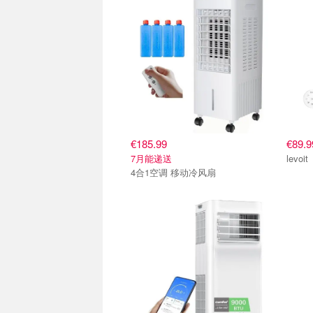
€185.99
€89.9
7月能递送
4合1空调 移动冷风扇