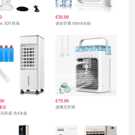
9
€39.99
ous 无叶塔扇
迷你空调 500ml水箱
99
€79.99
递送
便携式空调
冷风扇 含4冰盒