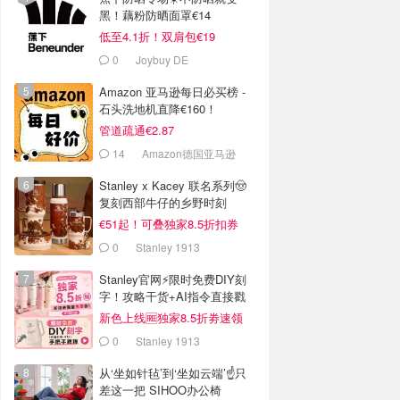
黑！藕粉防晒面罩€14
低至4.1折！双肩包€19
0
Joybuy DE
Amazon 亚马逊每日必买榜 -
石头洗地机直降€160！
管道疏通€2.87
14
Amazon德国亚马逊
Stanley x Kacey 联名系列🤠
复刻西部牛仔的乡野时刻
€51起！可叠独家8.5折扣券
0
Stanley 1913
Stanley官网⚡️限时免费DIY刻
字！攻略干货+AI指令直接戳
新色上线🆓独家8.5折劵速领
0
Stanley 1913
从‘坐如针毡’到‘坐如云端’☝️只
差这一把 SIHOO办公椅