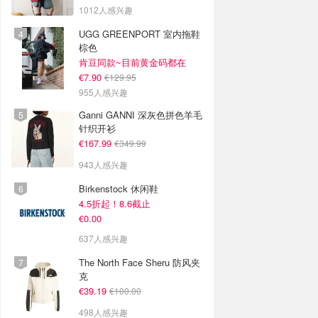
1012人感兴趣
UGG GREENPORT 室内拖鞋
棕色
肯豆同款~目前黄金码都在
€7.90
€129.95
955人感兴趣
Ganni GANNI 深灰色拼色羊毛
针织开衫
€167.99
€349.99
943人感兴趣
Birkenstock 休闲鞋
4.5折起！8.6截止
€0.00
637人感兴趣
The North Face Sheru 防风夹
克
€39.19
€100.00
498人感兴趣