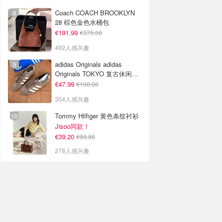
Coach COACH BROOKLYN
28 棕色金色水桶包
€191.99
€375.00
492人感兴趣
adidas Originals adidas
Originals TOKYO 复古休闲鞋
深棕色
€47.99
€100.00
304人感兴趣
Tommy Hilfiger 黄色条纹衬衫
Jisoo同款！
€39.20
€99.90
278人感兴趣