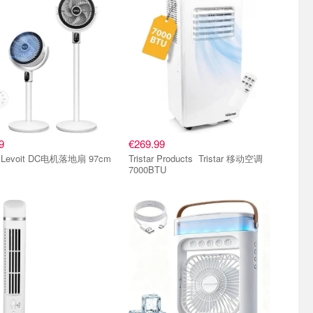
9
€269.99
levoit Levoit DC电机落地扇 97cm
Tristar Products Tristar 移动空调
7000BTU