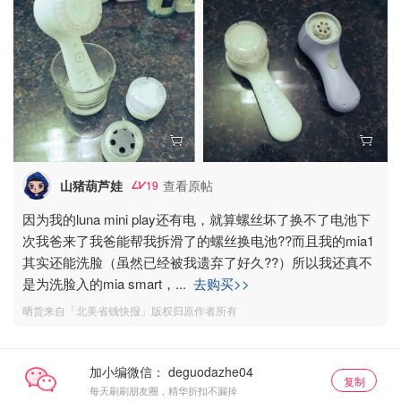
山猪葫芦娃
查看原帖
19
因为我的luna mini play还有电，就算螺丝坏了换不了电池下
次我爸来了我爸能帮我拆滑了的螺丝换电池??而且我的mia1
其实还能洗脸（虽然已经被我遗弃了好久??）所以我还真不
是为洗脸入的mia smart，
...
去购买>>
晒货来自「北美省钱快报」版权归原作者所有
加小编微信：
复制
每天刷刷朋友圈，精华折扣不漏掉