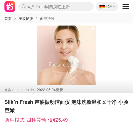
🇩🇪
4折！lulu周四疯狂上新
DE
Boticinal 夏促开抢！
还没结束！&OtherStories大促
Joybuy变相75折 随时失效
速领！Stanley独家85折
疑似霸哥！Camper额外叠85折
Zalando 奥莱闪促！每日更新
Moncler反季囤！5折起+叠9折
Coach Brooklyn仅€192
首页
美妆护肤
面部护肤
来自
dealmoon.de
2022-05-04更新
Silk´n Fresh 声波振动洁面仪 泡沫洗脸温和又干净 小脸
巨嫩
两种模式 四种震动 仅€25.49