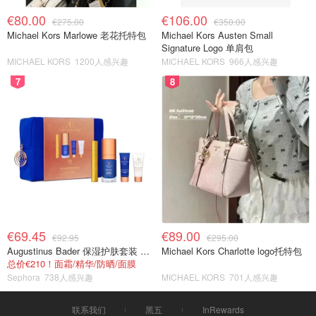
€80.00
€106.00
€275.00
€350.00
Michael Kors Marlowe 老花托特包
Michael Kors Austen Small
Signature Logo 单肩包
MICHAEL KORS
1200人感兴趣
MICHAEL KORS
966人感兴趣
7
8
€69.45
€89.00
€92.95
€295.00
Augustinus Bader 保湿护肤套装 TFC8®
Michael Kors Charlotte logo托特包
总价€210！面霜/精华/防晒/面膜
Sephora
738人感兴趣
MICHAEL KORS
701人感兴趣
联系我们
黑五
InRewards