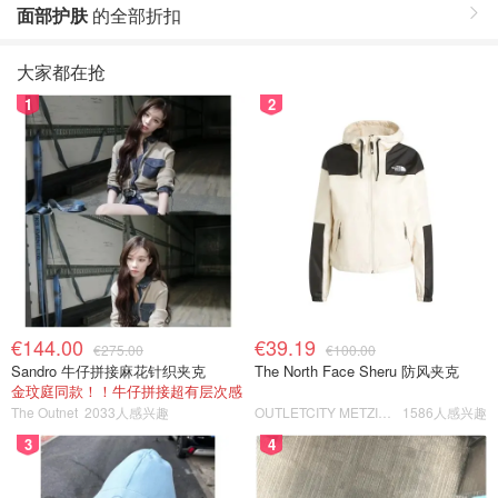
面部护肤
的全部折扣
大家都在抢
1
2
€144.00
€39.19
€275.00
€100.00
Sandro 牛仔拼接麻花针织夹克
The North Face Sheru 防风夹克
金玟庭同款！！牛仔拼接超有层次感
The Outnet
2033人感兴趣
OUTLETCITY METZINGEN
1586人感兴趣
3
4