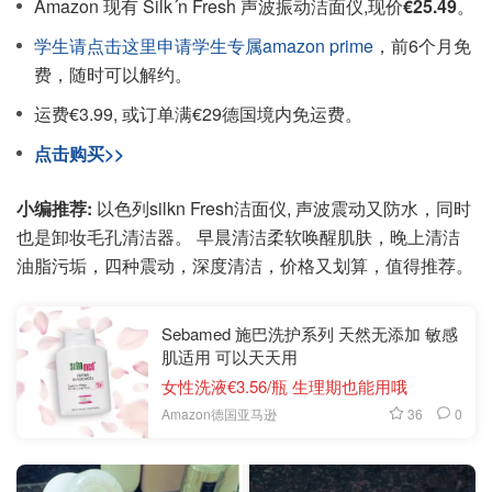
Amazon 现有 Silk´n Fresh 声波振动洁面仪,现价
€25.49
。
学生请点击这里申请学生专属amazon prime
，前6个月免
费，随时可以解约。
运费€3.99, 或订单满€29德国境内免运费。
点击购买>>
小编推荐:
以色列silkn Fresh洁面仪, 声波震动又防水，同时
也是卸妆毛孔清洁器。 早晨清洁柔软唤醒肌肤，晚上清洁
油脂污垢，四种震动，深度清洁，价格又划算，值得推荐。
Sebamed 施巴洗护系列 天然无添加 敏感
肌适用 可以天天用
女性洗液€3.56/瓶 生理期也能用哦
36
0
Amazon德国亚马逊