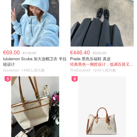
€69.00
€446.40
€118.00
€930.00
lululemon Scuba 加大连帽卫衣 半拉
Prada 黑色乐福鞋 真皮
链设计
经典黑色一脚蹬设计，低调百搭又高级
lululemon
1448人感兴趣
TheDoubleF
1244人感兴趣
5
6