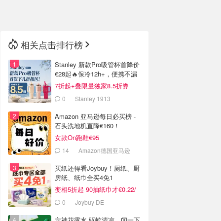
🇳🇿
新西兰
相关点击排行榜
Stanley 新款Pro吸管杯首降价
€28起🔥保冷12h+，便携不漏
水
7折起+叠限量独家8.5折券
0
Stanley 1913
Amazon 亚马逊每日必买榜 -
石头洗地机直降€160！
女款On跑鞋€95
14
Amazon德国亚马逊
买纸还得看Joybuy！厕纸、厨
房纸、纸巾全买4免1
变相5折起 90抽纸巾才€0.22/
包
0
Joybuy DE
六神花露水 驱蚊清凉，闻一下