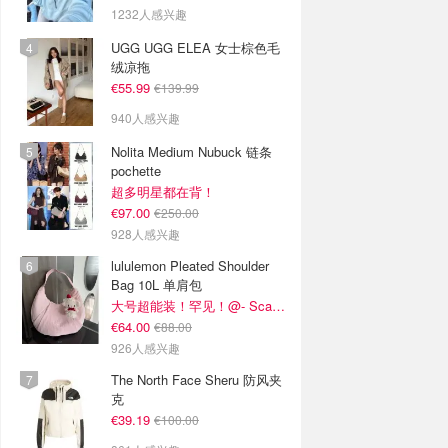
1232人感兴趣
UGG UGG ELEA 女士棕色毛
绒凉拖
€55.99
€139.99
940人感兴趣
Nolita Medium Nubuck 链条
pochette
超多明星都在背！
€97.00
€250.00
928人感兴趣
lululemon Pleated Shoulder
Bag 10L 单肩包
大号超能装！罕见！@- Scarlett
€64.00
€88.00
926人感兴趣
The North Face Sheru 防风夹
克
€39.19
€100.00