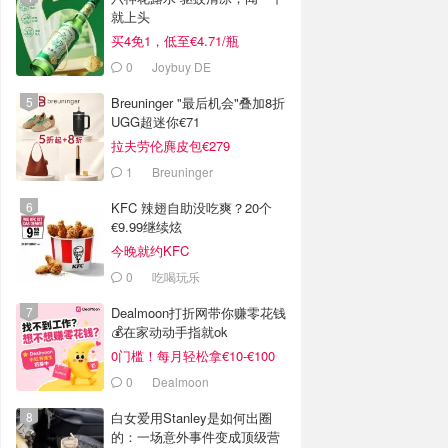
就上头
买4免1，低至€4.71/瓶
0
Joybuy DE
Breuninger "最后机会"叠加8折
UGG超迷你€71
拉夫劳伦麂皮包€279
1
Breuninger
KFC 辣翅自助没吃爽？20个
€9.99继续炫
今晚就约KFC
0
吃喝玩乐
Dealmoon打折网带你赚零花钱
💰在家动动手指就ok
0门槛！每月轻松拿€10-€100
0
Dealmoon
白女爱用Stanley是如何出圈
的：一场意外事件变成顶级营