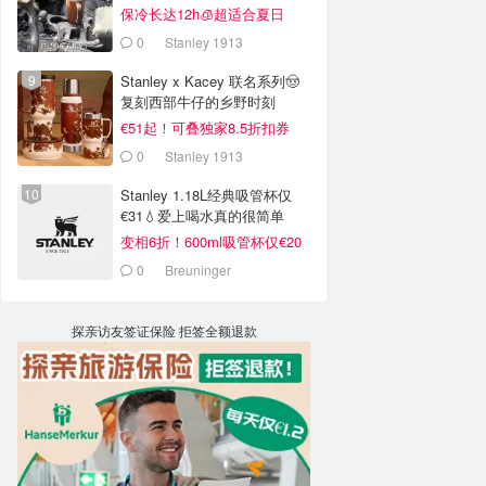
销案例
保冷长达12h🧊超适合夏日
0
Stanley 1913
Stanley x Kacey 联名系列🤠
复刻西部牛仔的乡野时刻
€51起！可叠独家8.5折扣券
0
Stanley 1913
Stanley 1.18L经典吸管杯仅
€31💧爱上喝水真的很简单
变相6折！600ml吸管杯仅€20
0
Breuninger
探亲访友签证保险 拒签全额退款