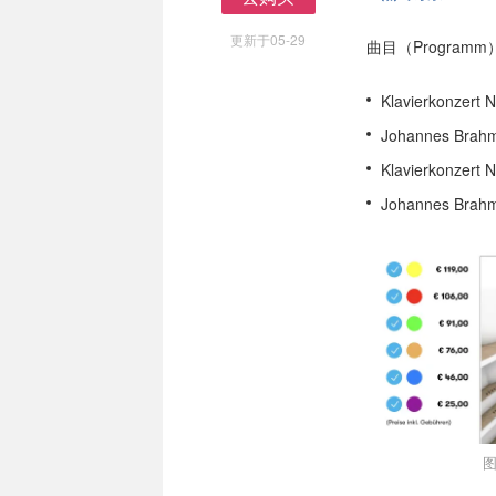
去购买
更新于05-29
曲目（Programm
Klavierkonzert N
Johannes B
Klavierkonzert N
Johannes B
图