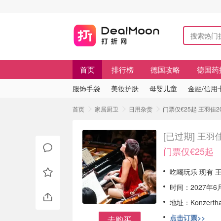
首页
排行榜
德国攻略
德国药
服饰手袋
美妆护肤
母婴儿童
金融/信用
首页
家居厨卫
日用杂货
门票仅€25起 王羽佳
[已过期]
王羽佳
门票仅€25起
吃喝玩乐 现有 王
时间：2027年6
地址：Konzerthau
点击订票>>
去购买