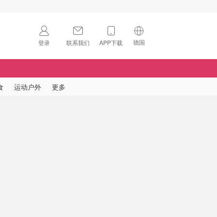
德国
登录
联系我们
APP下载
🇺🇸
美国
🇨🇳
中国
食
运动户外
更多
🇨🇦
加拿大
扫码下载 App
🇬🇧
英国
Download on the
App Store
🇩🇪
德国
Download the
Android App
🇫🇷
法国
🇮🇹
意大利
🇦🇺
澳洲