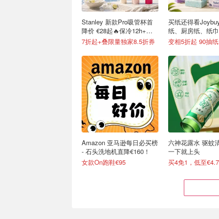
Stanley 新款Pro吸管杯首
买纸还得看Joybu
降价 €28起🔥保冷12h+，
纸、厨房纸、纸巾
便携不漏水
7折起+叠限量独家8.5折券
Amazon 亚马逊每日必买榜
六神花露水 驱蚊
- 石头洗地机直降€160！
一下就上头
女款On跑鞋€95
买4免1，低至€4.7