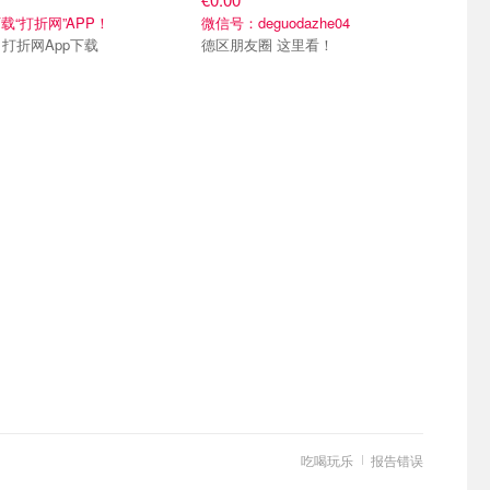
载“打折网”APP！
微信号：deguodazhe04
Merci 打折网App下载
德区朋友圈 这里看！
吃喝玩乐
报告错误