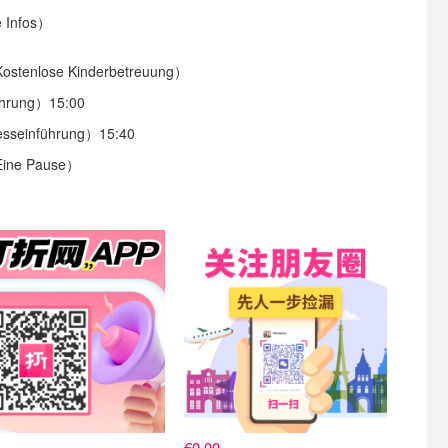
Infos）
nlose Kinderbetreuung）
rung）15:00
einführung）15:40
e Pause）
我们
关注我们
€0.00