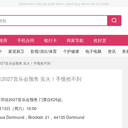
Dealmoon may be paid when users buy items via our links.
推荐
手机合同
银行卡
商家导航
抢好货
卡
家居厨卫
影视/演出/体育
个护健康
电子电脑
资讯
美
2027音乐会预售 实火！手慢抢不到
2027音乐会预售 实火！手慢抢不到
羽佳2027音乐会预售 门票仅€25起。
月13日（周六）16:00
s Dortmund，Brückstr. 21，44135 Dortmund