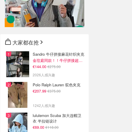
大家都在抢
Sandro 牛仔拼接麻花针织夹克
金玟庭同款！！牛仔拼接超有层次感
€144.00
€275.00
2026人感兴趣
Polo Ralph Lauren 驼色夹克
€207.99
€375.00
1242人感兴趣
lululemon Scuba 加大连帽卫
衣 半拉链设计
€69.00
€118.00