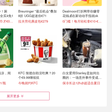
y！厕
Breuninger "最后机会"叠加
Dealmoon打折网带你赚零
全买4免1
8折 UGG超迷你€71
花钱💰在家动动手指就ok
变相5折起 90抽纸巾才€0.22/包
拉夫劳伦麂皮包€279
0门槛！每月轻松拿€10-€100
清凉，闻
KFC 辣翅自助没吃爽？20
白女爱用Stanley是如何出
个€9.99继续炫
圈的：一场意外事件变成顶
级营销案例
1/瓶
今晚就约KFC
保冷长达12h🧊超适合夏日
展开更多