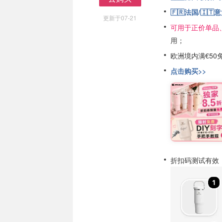
去购买
🇫🇷法国/🇮
更新于07-21
可用于正价单品
用；
欧洲境内满€50
点击购买>>
折扣码测试有效