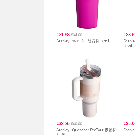
€21.68
€28.
€34.00
Stanley 1913 NL 随行杯 0.35L
Stanley Quencher Pro
0.59L
€38.25
€35.
€60.00
Stanley Quencher ProTour 吸管杯
1.18L