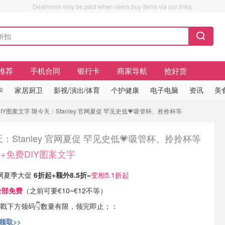
Dealmoon may be paid when users buy items via our links.
推荐
手机合同
银行卡
商家导航
抢好货
卡
家居厨卫
影视/演出/体育
个护健康
电子电脑
资讯
美
DIY图案文字 限今天：Stanley 官网夏促 罕见史低💗吸管杯、拎拎杯等
：Stanley 官网夏促 罕见史低💗吸管杯、拎拎杯等
折+免费DIY图案文字
 官网夏季大促
6折起+额外8.5折
=
变相5.1折起
全部免费
（之前可要€10~€12不等）
戳下方领码👇数量有限，领完即止；：
码领取>>