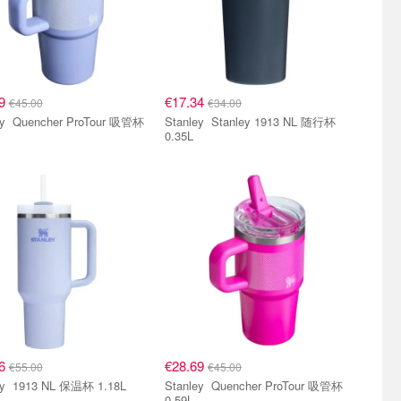
69
€17.34
€45.00
€34.00
Tour 吸管杯
Stanley Stanley 1913 NL 随行杯
0.35L
06
€28.69
€55.00
€45.00
Stanley 1913 NL 保温杯 1.18L
Stanley Quencher ProTour 吸管杯
0.59L