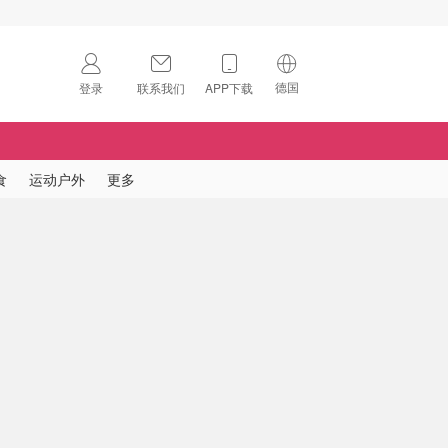
德国
登录
联系我们
APP下载
🇺🇸
美国
🇨🇳
中国
食
运动户外
更多
🇨🇦
加拿大
扫码下载 App
🇬🇧
英国
Download on the
App Store
🇩🇪
德国
Download the
Android App
🇫🇷
法国
🇮🇹
意大利
🇦🇺
澳洲