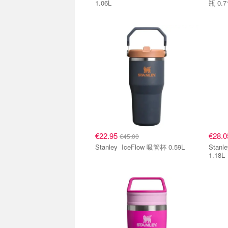
1.06L
瓶 0.7
€22.95
€28.
€45.00
Stanley IceFlow 吸管杯 0.59L
Stanley Quencher H
1.18L