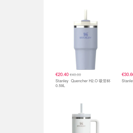
€20.40
€30.
€40.00
Stanley Quencher H2.O 吸管杯
0.59L