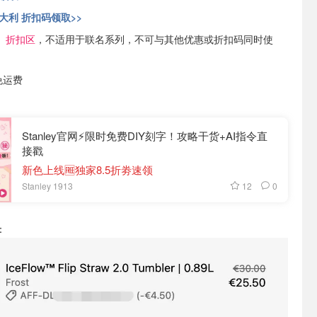
意大利 折扣码领取>>
、折扣区
，不适用于联名系列，不可与其他优惠或折扣码同时使
免运费
Stanley官网⚡️限时免费DIY刻字！攻略干货+AI指令直
接戳
新色上线🆓独家8.5折劵速领
12
0
Stanley 1913
：