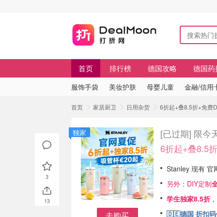
首页
排行榜
德国攻略
德国药
服饰手袋
美妆护肤
母婴儿童
金融/信用
首页
家居厨卫
日用杂货
6折起+叠8.5折+免费
[已过期]
限今天
独家
6折起+叠8.5
Stanley 现有
3
另外：DIY定制
学生独家8.5折
，
13
🇩🇪德国 折扣
去购买