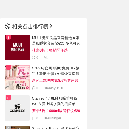
🇳🇿
新西兰
相关点击排行榜
MUJI 无印良品官网精选🔥家
居服睡衣套装仅€35 多色可选
独家8折！畅销区任选
0
Muji
Stanley官网⚡️限时免费DIY刻
字！攻略干货+AI指令直接戳
新色上线🆓独家8.5折劵速领
0
Stanley 1913
Stanley 1.18L经典吸管杯仅
€31💧爱上喝水真的很简单
变相6折！600ml吸管杯仅€20
0
Breuninger
Stanley x Kacey 联名系列🤠