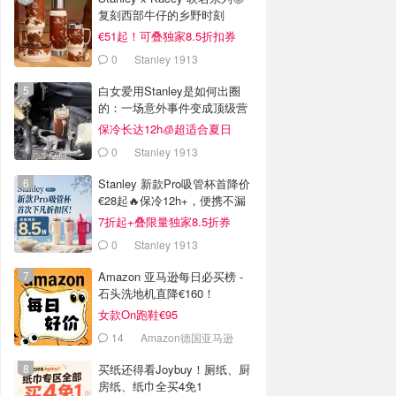
复刻西部牛仔的乡野时刻
€51起！可叠独家8.5折扣券
0
Stanley 1913
白女爱用Stanley是如何出圈
的：一场意外事件变成顶级营
销案例
保冷长达12h🧊超适合夏日
0
Stanley 1913
Stanley 新款Pro吸管杯首降价
€28起🔥保冷12h+，便携不漏
水
7折起+叠限量独家8.5折券
0
Stanley 1913
Amazon 亚马逊每日必买榜 -
石头洗地机直降€160！
女款On跑鞋€95
14
Amazon德国亚马逊
买纸还得看Joybuy！厕纸、厨
房纸、纸巾全买4免1