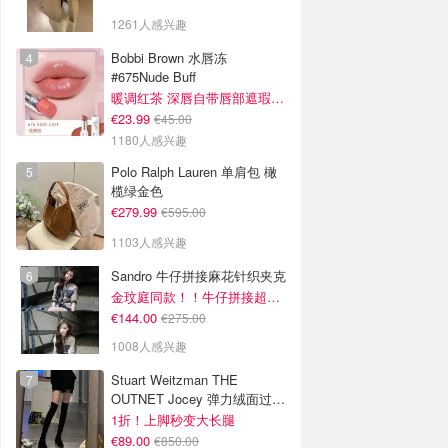
1261人感兴趣
Bobbi Brown 水唇冻
#675Nude Buff
暖调红茶 深唇自带唇部遮瑕效果
€23.99
€45.00
1180人感兴趣
Polo Ralph Lauren 单肩包 橄
榄绿金色
€279.99
€595.00
1103人感兴趣
Sandro 牛仔拼接麻花针织夹克
金玟庭同款！！牛仔拼接超有层次感
€144.00
€275.00
1008人感兴趣
Stuart Weitzman THE
OUTNET Jocey 弹力绒面过膝
靴
1折！上脚秒变大长腿
€89.00
€850.00