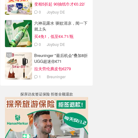
变相5折起 90抽纸巾才€0.22/
包
0
Joybuy DE
六神花露水 驱蚊清凉，闻一下
就上头
买4免1，低至€4.71/瓶
0
Joybuy DE
Breuninger "最后机会"叠加8折
UGG超迷你€71
拉夫劳伦麂皮包€279
1
Breuninger
探亲访友签证保险 拒签全额退款