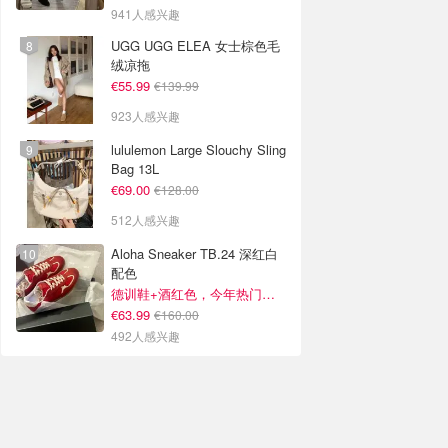
941人感兴趣
UGG UGG ELEA 女士棕色毛
绒凉拖
€55.99
€139.99
923人感兴趣
lululemon Large Slouchy Sling
Bag 13L
€69.00
€128.00
512人感兴趣
Aloha Sneaker TB.24 深红白
配色
德训鞋+酒红色，今年热门组合！
€63.99
€160.00
492人感兴趣