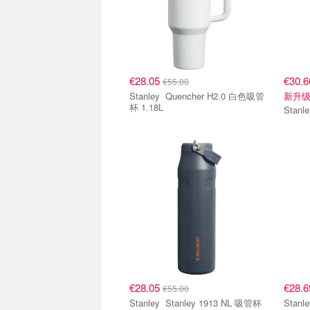
€28.05
€30.
€55.00
Stanley Quencher H2.0 白色吸管
新升
杯 1.18L
€28.05
€28.
€55.00
Stanley Stanley 1913 NL 吸管杯
Stanley 1913 NL Ice