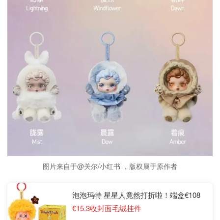
图片来自于@关尔/小红书 ，版权属于原作者
泡泡玛特 星星人竟然打折啦！端盒€108
€15.3收封面毛绒挂件