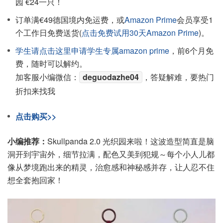
园 €24一只！
订单满€49德国境内免运费，或
Amazon Prime
会员享受1
个工作日免费送货(
点击免费试用30天Amazon Prime
)。
学生请点击这里申请学生专属amazon prime
，前6个月免
费，随时可以解约。
加客服小编微信：
deguodazhe04
，答疑解难，要热门
折扣来找我
点击购买>>
小编推荐：
Skullpanda 2.0 光织园来啦！这波造型简直是脑
洞开到宇宙外，细节拉满，配色又美到犯规～每个小人儿都
像从梦境跑出来的精灵，治愈感和神秘感并存，让人忍不住
想全套抱回家！