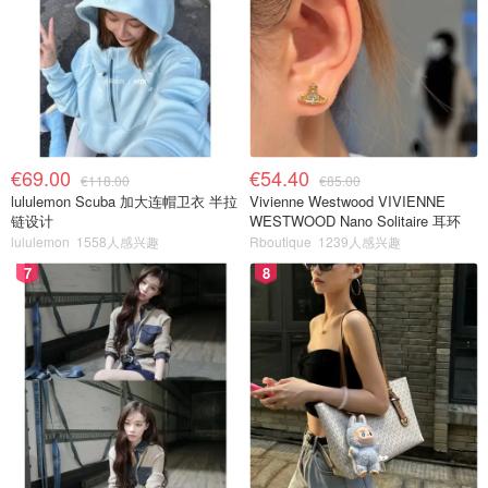
€69.00
€54.40
€118.00
€85.00
lululemon Scuba 加大连帽卫衣 半拉
Vivienne Westwood VIVIENNE
链设计
WESTWOOD Nano Solitaire 耳环
lululemon
1558人感兴趣
Rboutique
1239人感兴趣
7
8