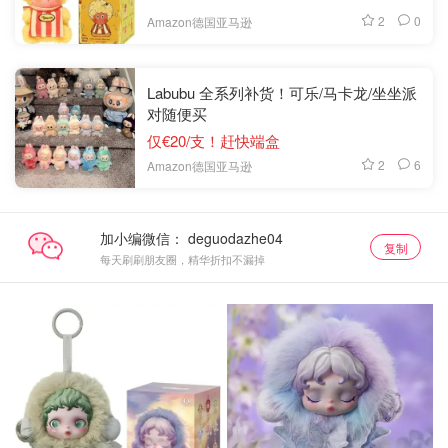
2
0
Amazon德国亚马逊
Labubu 全系列补货！可乐/马卡龙/坐坐派
对随便买
仅€20/支！赶快端盒
2
6
Amazon德国亚马逊
加小编微信：
复制
每天刷刷朋友圈，精华折扣不漏掉