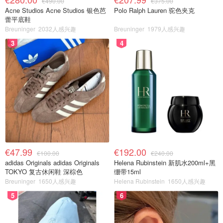
€490.00
€375.00
Acne Studios Acne Studios 银色芭
Polo Ralph Lauren 驼色夹克
蕾平底鞋
Breuninger
2032人感兴趣
Breuninger
1979人感兴趣
3
4
€47.99
€192.00
€100.00
€240.00
adidas Originals adidas Originals
Helena Rubinstein 新肌水200ml+黑
TOKYO 复古休闲鞋 深棕色
绷带15ml
Breuninger
1650人感兴趣
Helena Rubinstein
1650人感兴趣
5
6