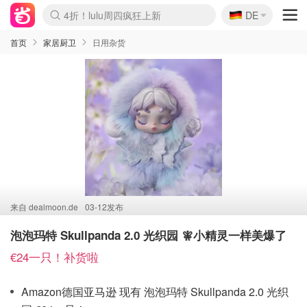
🇩🇪
4折！lulu周四疯狂上新
DE
Boticinal 夏促开抢！
还没结束！&OtherStories大促
Joybuy变相75折 随时失效
速领！Stanley独家85折
疑似霸哥！Camper额外叠85折
Zalando 奥莱闪促！每日更新
Moncler反季囤！5折起+叠9折
Coach Brooklyn仅€192
首页
家居厨卫
日用杂货
来自
dealmoon.de
03-12发布
泡泡玛特 Skullpanda 2.0 光织园 🧚小精灵一样美爆了
€24一只！补货啦
Amazon德国亚马逊 现有 泡泡玛特 Skullpanda 2.0 光织