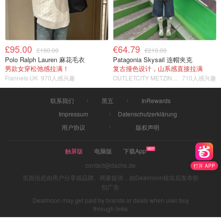
£95.00
€64.79
£190.00
€210.00
Polo Ralph Lauren 麻花毛衣
Patagonia Skysail 连帽夹克
男款女穿松弛感拉满！
复古撞色设计，山系感直接拉满
Flannels UK
970人感兴趣
OUTLETCITY METZINGEN
710人感兴趣
联系我们
黑五
InRewards
Impressum
Datenschutzerklärung
用户协议
版权声明
触屏版
电脑版
下载App
contact@dazhe.de
打开 APP
页面信息由用户分享或品牌、商家提供，由Dealmoon核实后发布折
扣广告
Dealmoon may get paid by brands or deals when user buy
through links