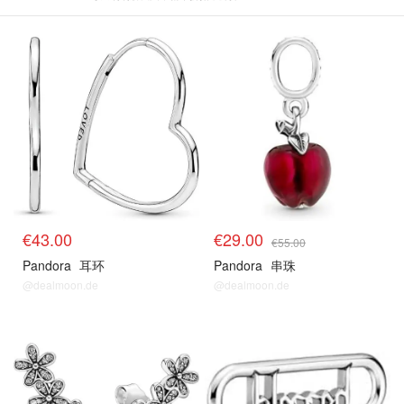
€43.00
€29.00
€55.00
Pandora
耳环
Pandora
串珠
@dealmoon.de
@dealmoon.de