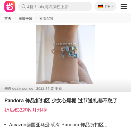
🇩🇪
4折！lulu周四疯狂上新
DE
Boticinal 夏促开抢！
还没结束！&OtherStories大促
Joybuy变相75折 随时失效
速领！Stanley独家85折
疑似霸哥！Camper额外叠85折
Zalando 奥莱闪促！每日更新
Moncler反季囤！5折起+叠9折
Coach Brooklyn仅€192
首页
服饰手袋
女表配饰
来自
dealmoon.de
2022-11-21更新
Pandora 饰品折扣区 少女心爆棚 过节送礼都不愁了
折后€33就收耳环啦
Amazon德国亚马逊 现有 Pandora 饰品折扣区 。