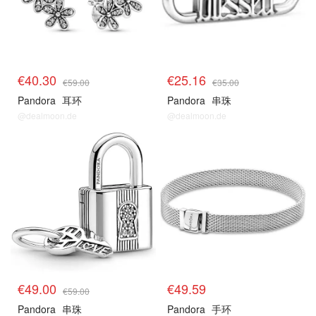
€40.30
€25.16
€59.00
€35.00
Pandora
耳环
Pandora
串珠
@dealmoon.de
@dealmoon.de
€49.00
€49.59
€59.00
Pandora
串珠
Pandora
手环