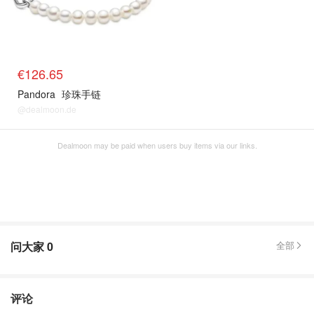
€126.65
Pandora
珍珠手链
@dealmoon.de
Dealmoon may be paid when users buy items via our links.
问大家
0
全部
评论