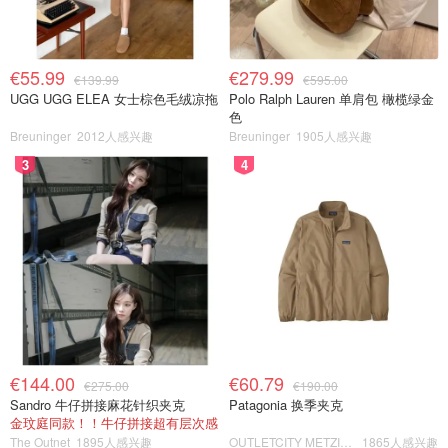
€55.99
€279.99
€139.99
€595.00
UGG UGG ELEA 女士棕色毛绒凉拖
Polo Ralph Lauren 单肩包 橄榄绿金
色
Breuninger
2012人感兴趣
Breuninger
1905人感兴趣
3
4
€144.00
€60.79
€275.00
€190.00
Sandro 牛仔拼接麻花针织夹克
Patagonia 换季夹克
金玟庭同款！！牛仔拼接超有层次感
The Outnet
1895人感兴趣
OUTLETCITY METZINGEN
1865人感兴趣