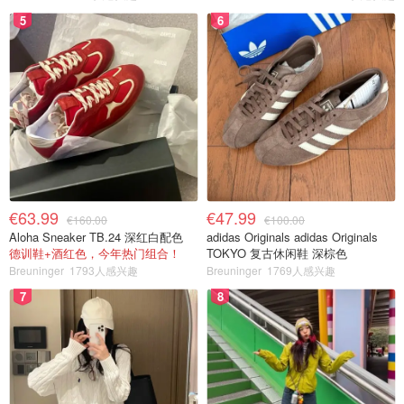
5
6
€63.99
€47.99
€160.00
€100.00
Aloha Sneaker TB.24 深红白配色
adidas Originals adidas Originals
德训鞋+酒红色，今年热门组合！
TOKYO 复古休闲鞋 深棕色
Breuninger
1793人感兴趣
Breuninger
1769人感兴趣
7
8