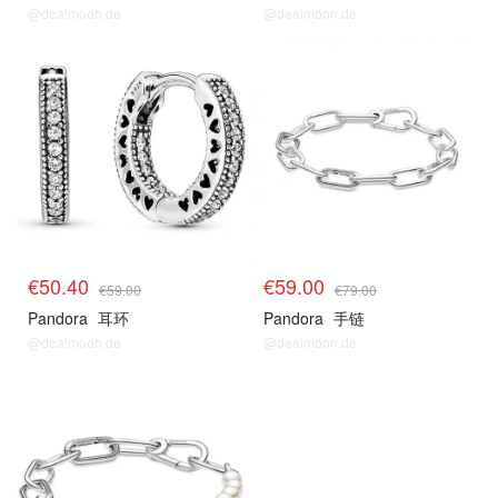
@dealmoon.de
@dealmoon.de
€50.40
€59.00
€59.00
€79.00
Pandora
耳环
Pandora
手链
@dealmoon.de
@dealmoon.de