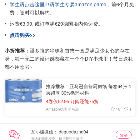
学生请点击这里申请学生专属amazon prime
，前6个月免
费，随时可以解约。
运费€3.99, 或订单满€29德国境内免运费。
点击购买>>
小折推荐：
潘多拉的串珠和首饰一直是满足少女心的存在
呀，独一无二的设计感都藏在一个个DIY串珠里！节日送礼
都不用愁啦~
推荐推荐！亚马逊自营厨房纸 每卷64张 4
层超厚 30%循环材料
4卷仅€2.95 订阅还能75折
16
1
Amazon德国亚马逊
加小编微信：
复制
每天刷刷朋友圈，精华折扣不漏掉