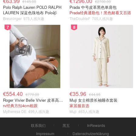
€63.99
€1296.00
€145.00
€2700.00
Polo Ralph Lauren POLO RALPH
Prada 中号皮革黑色单肩包
LAUREN 深蓝色珠地布 Polo衫
Prada经典通勤包！黑色耐看又百搭
Breuninger
975人感兴趣
TheDoubleF
705人感兴趣
7
8
€554.40
€35.96
€770.00
€44.95
Roger Vivier Belle Vivier 皮革高跟鞋
Muji 女士棉质长袖睡衣套装
rv经典方扣4cm粗跟
家居服首选
Mytheresa DE
496人感兴趣
Muji
463人感兴趣
联系我们
黑五
InRewards
Impressum
Datenschutzerklärung