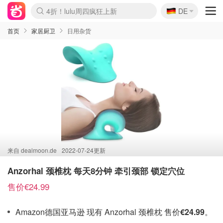
🇩🇪
4折！lulu周四疯狂上新
DE
Boticinal 夏促开抢！
还没结束！&OtherStories大促
Joybuy变相75折 随时失效
速领！Stanley独家85折
疑似霸哥！Camper额外叠85折
Zalando 奥莱闪促！每日更新
Moncler反季囤！5折起+叠9折
Coach Brooklyn仅€192
首页
家居厨卫
日用杂货
来自
dealmoon.de
2022-07-24更新
Anzorhal 颈椎枕 每天8分钟 牵引颈部 锁定穴位
售价€24.99
Amazon德国亚马逊 现有 Anzorhal 颈椎枕 售价
€24.99
。