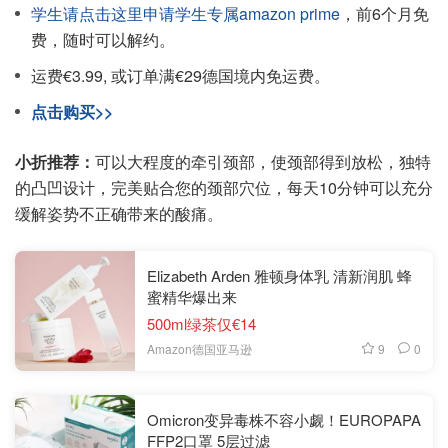
学生请点击这里申请学生专属amazon prime
，前6个月免
费，随时可以解约。
运费€3.99, 或订单满€29德国境内免运费。
点击购买>>
小折推荐：
可以大程度的牵引颈部，使颈部得到放松，独特
的凸凹设计，完美贴合您的颈部穴位，每天10分钟可以充分
缓解姿势不正确带来的酸痛。
Elizabeth Arden 雅顿身体乳 清新润肌 蜂
蜜精华爆出来
500ml绿茶仅€14
9
0
Amazon德国亚马逊
Omicron变异毒株不容小觑！EUROPAPA
FFP2口罩 5层过滤