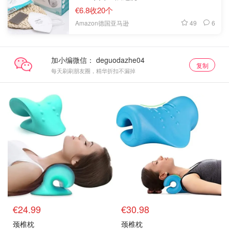
€6.8收20个
49
6
Amazon德国亚马逊
加小编微信：
复制
每天刷刷朋友圈，精华折扣不漏掉
€24.99
€30.98
颈椎枕
颈椎枕