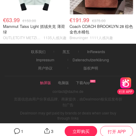
€63.99
€191.99
€150.00
€375.00
Mammut Taiss Light 抓绒夹克 薄荷
Coach COACH BROOKLYN 28 棕色
绿
金色水桶包
OUTLETCITY METZINGEN
1135人感兴趣
Breuninger
1111人感兴趣
联系我们
黑五
InRewards
Impressum
Datenschutzerklärung
用户协议
版权声明
触屏版
电脑版
下载App
contact@dazhe.de
打开 APP
页面信息由用户分享或品牌、商家提供，由Dealmoon核实后发布折
扣广告
Dealmoon may get paid by brands or deals when user buy
through links
立即购买
1
3
打开 APP