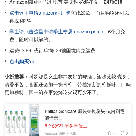
Amazon德国亚马逊 现有 美味科罗娜好价！
24瓶€18
。
点击这里申请amazon信用卡
立减20欧，而且购物还可以
再返利3%
学生请点击这里申请学生专属amazon prime
，6个月免
费，随时可以解约。
运费€3.99, 或订单满€29德国境内免运费。
点击购买>>
小折推荐：
科罗娜是女生非常友好的啤酒，酒味比较清淡，
清香不苦，官配还会加一块青柠，带着清新的柠檬味，口味
更加独特，囤一箱在家烧烤吃火锅可少不了。
Philips Sonicare 原装替换刷头 抗菌刷毛
加倍美白
8个仅€27 早买早便宜
44
0
Amazon德国亚马逊