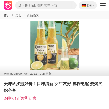
🇩🇪
4折！lulu周四疯狂上新
DE
Boticinal 夏促开抢！
还没结束！&OtherStories大促
Joybuy变相75折 随时失效
速领！Stanley独家85折
疑似霸哥！Camper额外叠85折
Zalando 奥莱闪促！每日更新
Moncler反季囤！5折起+叠9折
Coach Brooklyn仅€192
首页
美食
食品酒饮
来自
dealmoon.de
2022-10-28更新
美味科罗娜好价！口味清新 女生友好 青柠绝配 烧烤火
锅必备
24瓶€18 送货到家