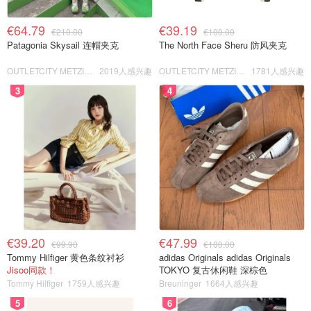
€64.79
€39.19
€210.00
€100.00
Patagonia Skysail 连帽夹克
The North Face Sheru 防风夹克
OUTLETCITY METZINGEN
2019人感兴趣
OUTLETCITY METZINGEN
1781人感兴趣
3
4
€39.20
€47.99
€99.90
€100.00
Tommy Hilfiger 黄色条纹衬衫
adidas Originals adidas Originals
Jisoo同款！
TOKYO 复古休闲鞋 深棕色
Tommy Hilfiger
1759人感兴趣
Breuninger
1664人感兴趣
5
6