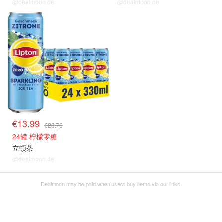
@dealmoon.de
@dealmoon.de
€13.99
€23.76
24罐 柠檬零糖
立顿茶
@dealmoon.de
Dealmoon may be paid when users buy items via our links.