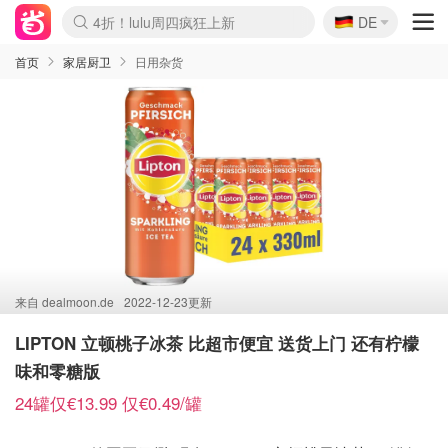
🇩🇪
4折！lulu周四疯狂上新
DE
Boticinal 夏促开抢！
还没结束！&OtherStories大促
Joybuy变相75折 随时失效
速领！Stanley独家85折
疑似霸哥！Camper额外叠85折
Zalando 奥莱闪促！每日更新
Moncler反季囤！5折起+叠9折
Coach Brooklyn仅€192
首页
家居厨卫
日用杂货
来自
dealmoon.de
2022-12-23更新
LIPTON 立顿桃子冰茶 比超市便宜 送货上门 还有柠檬
味和零糖版
24罐仅€13.99 仅€0.49/罐