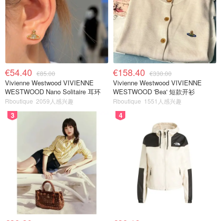
€54.40
€158.40
€85.00
€330.00
Vivienne Westwood VIVIENNE
Vivienne Westwood VIVIENNE
WESTWOOD Nano Solitaire 耳环
WESTWOOD 'Bea' 短款开衫
Rboutique
2059人感兴趣
Rboutique
1551人感兴趣
3
4