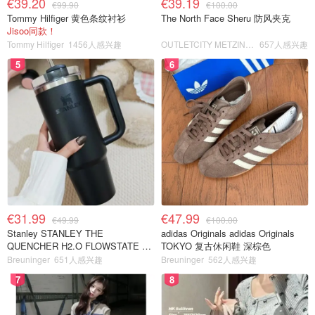
€39.20
€39.19
€99.90
€100.00
Tommy Hilfiger 黄色条纹衬衫
The North Face Sheru 防风夹克
Jisoo同款！
Tommy Hilfiger
1456人感兴趣
OUTLETCITY METZINGEN
657人感兴趣
5
6
€31.99
€47.99
€49.99
€100.00
Stanley STANLEY THE
adidas Originals adidas Originals
QUENCHER H2.O FLOWSTATE 保
TOKYO 复古休闲鞋 深棕色
温杯 1.18L 黑色
Breuninger
651人感兴趣
Breuninger
562人感兴趣
7
8