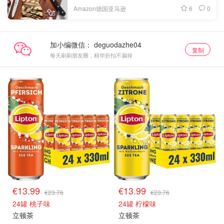
6
0
Amazon德国亚马逊
加小编微信：
复制
每天刷刷朋友圈，精华折扣不漏掉
€13.99
€13.99
€23.76
€23.76
24罐 桃子味
24罐 柠檬味
立顿茶
立顿茶