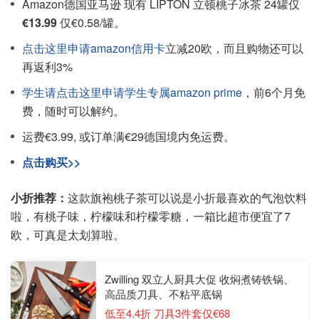
Amazon德国亚马逊 现有 LIPTON 立顿桃子冰茶 24罐仅
€13.99
仅€0.58/罐。
点击这里申请amazon信用卡
立减20欧，而且购物还可以
再返利3%
学生请点击这里申请学生专属amazon prime
，前6个月免
费，随时可以解约。
运费€3.99, 或订单满€29德国境内免运费。
点击购买>>
小折推荐：
这款旗袍桃子茶可以说是小折最喜欢的气泡饮料
啦，有桃子味，柠檬味和柠檬零糖，一箱比超市便宜了7
欧，可真是太划算啦。
Zwilling 双立人厨具大促 收焖煮铸铁锅、
高品质刀具、不粘平底锅
低至4.4折 刀具3件套仅€68