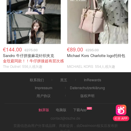
€144.00
€89.00
€275.00
€295.00
Sandro 牛仔拼接麻花针织夹克
Michael Kors Charlotte logo托特包
金玟庭同款！！牛仔拼接超有层次感
The Outnet
556人感兴趣
MICHAEL KORS
554人感兴趣
联系我们
黑五
InRewards
Impressum
Datenschutzerklärung
用户协议
版权声明
触屏版
电脑版
下载App
contact@dazhe.de
打开 APP
页面信息由用户分享或品牌、商家提供，由Dealmoon核实后发布折
扣广告