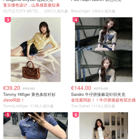
复古撞色设计，山系感直接拉满
OUTLETCITY METZINGEN
2007人感兴趣
Breuninger
1304人感兴趣
3
4
€39.20
€144.00
€99.90
€275.00
Tommy Hilfiger 黄色条纹衬衫
Sandro 牛仔拼接麻花针织夹克
Jisoo同款！
金玟庭同款！！牛仔拼接超有层次感
Tommy Hilfiger
1136人感兴趣
The Outnet
1114人感兴趣
5
6