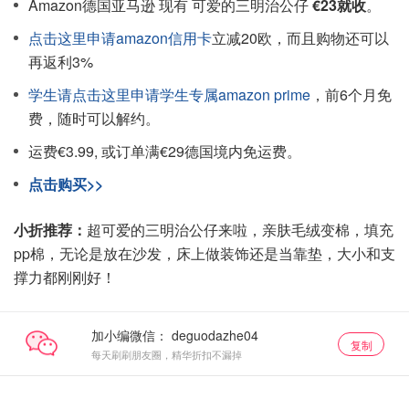
Amazon德国亚马逊 现有 可爱的三明治公仔
€23就收
。
点击这里申请amazon信用卡
立减20欧，而且购物还可以
再返利3%
学生请点击这里申请学生专属amazon prime
，前6个月免
费，随时可以解约。
运费€3.99, 或订单满€29德国境内免运费。
点击购买>>
小折推荐：
超可爱的三明治公仔来啦，亲肤毛绒变棉，填充
pp棉，无论是放在沙发，床上做装饰还是当靠垫，大小和支
撑力都刚刚好！
加小编微信：
复制
每天刷刷朋友圈，精华折扣不漏掉