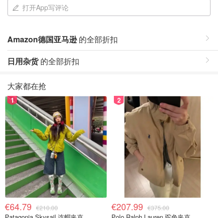
打开App写评论
Amazon德国亚马逊
的全部折扣
日用杂货
的全部折扣
大家都在抢
1
2
€64.79
€207.99
€210.00
€375.00
Patagonia Skysail 连帽夹克
Polo Ralph Lauren 驼色夹克