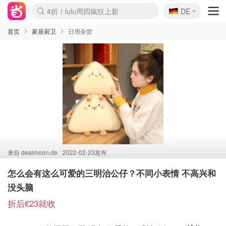
🇩🇪
4折！lulu周四疯狂上新
DE
Boticinal 夏促开抢！
还没结束！&OtherStories大促
Joybuy变相75折 随时失效
速领！Stanley独家85折
疑似霸哥！Camper额外叠85折
Zalando 奥莱闪促！每日更新
Moncler反季囤！5折起+叠9折
Coach Brooklyn仅€192
首页
家居厨卫
日用杂货
来自
dealmoon.de
2022-02-23发布
怎么会有这么可爱的三明治公仔？不同小表情 不高兴和
没头脑
折后€23就收