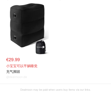
€29.99
小宝宝可以平躺睡觉
充气脚踏
@dealmoon.de
Dealmoon may be paid when users buy items via our links.