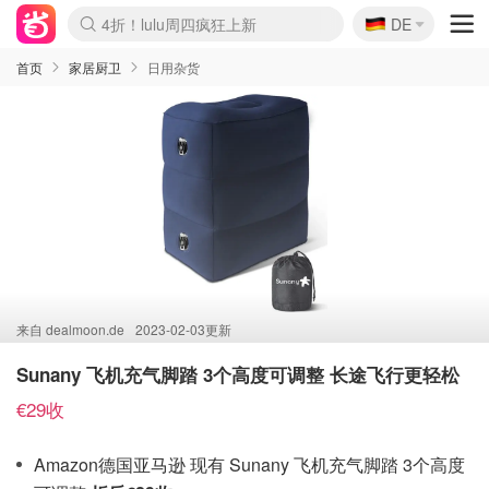
🇩🇪
4折！lulu周四疯狂上新
DE
Boticinal 夏促开抢！
还没结束！&OtherStories大促
Joybuy变相75折 随时失效
速领！Stanley独家85折
疑似霸哥！Camper额外叠85折
Zalando 奥莱闪促！每日更新
Moncler反季囤！5折起+叠9折
Coach Brooklyn仅€192
首页
家居厨卫
日用杂货
来自
dealmoon.de
2023-02-03更新
Sunany 飞机充气脚踏 3个高度可调整 长途飞行更轻松
€29收
Amazon德国亚马逊 现有 Sunany 飞机充气脚踏 3个高度