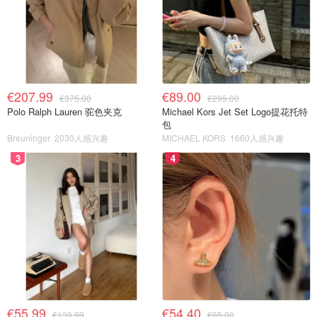
€207.99
€89.00
€375.00
€295.00
Polo Ralph Lauren 驼色夹克
Michael Kors Jet Set Logo提花托特
包
Breuninger
2030人感兴趣
MICHAEL KORS
1660人感兴趣
3
4
€55.99
€54.40
€139.99
€85.00