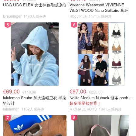
UGG UGG ELEA 女士棕色毛绒凉拖
Vivienne Westwood VIVIENNE
WESTWOOD Nano Solitaire 耳环
Breuninger
1490人感兴趣
Rboutique
1171人感兴趣
5
6
€69.00
€97.00
€118.00
€250.00
lululemon Scuba 加大连帽卫衣 半拉
Nolita Medium Nubuck 链条 pochette
链设计
超多明星都在背！
lululemon
1102人感兴趣
MICHAEL KORS
1041人感兴趣
7
8