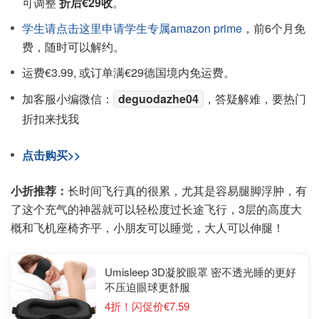
可调整
折后€29收
。
学生请点击这里申请学生专属amazon prime
，前6个月免
费，随时可以解约。
运费€3.99, 或订单满€29德国境内免运费。
加客服小编微信：
deguodazhe04
，答疑解难，要热门
折扣来找我
点击购买>>
小折推荐：
长时间飞行真的很累，尤其是容易腿脚浮肿，有
了这个充气的神器就可以轻松度过长途飞行，3层的高度大
概和飞机座椅齐平，小朋友可以睡觉，大人可以伸腿！
Umisleep 3D凝胶眼罩 密不透光睡的更好
不压迫眼球更舒服
4折！闪促价€7.59