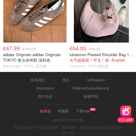
€47.99
€64.00
€100.00
€88.00
adidas Originals adidas Originals
lululemon Pleated Shoulder Bag 10L 单肩包
TOKYO 复古休闲鞋 深棕色
大号超能装！罕见！@- Scarlett
Breuninger
1019人感兴趣
lululemon
913人感兴趣
联系我们
黑五
InRewards
Impressum
Datenschutzerklärung
用户协议
版权声明
触屏版
电脑版
下载App
contact@dazhe.de
打开 APP
页面信息由用户分享或品牌、商家提供，由Dealmoon核实后发布折
扣广告