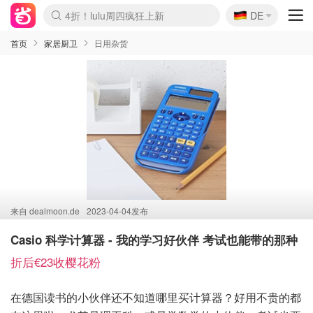
🇩🇪
4折！lulu周四疯狂上新
DE
Boticinal 夏促开抢！
还没结束！&OtherStories大促
Joybuy变相75折 随时失效
速领！Stanley独家85折
疑似霸哥！Camper额外叠85折
Zalando 奥莱闪促！每日更新
Moncler反季囤！5折起+叠9折
Coach Brooklyn仅€192
首页
家居厨卫
日用杂货
来自
dealmoon.de
2023-04-04发布
Casio 科学计算器 - 我的学习好伙伴 考试也能带的那种
折后€23收樱花粉
在德国读书的小伙伴还不知道哪里买计算器？好用不贵的都