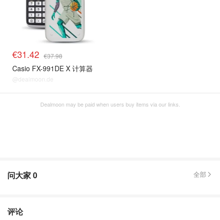
€31.42
€37.98
Casio FX-991DE X 计算器
@dealmoon.de
Dealmoon may be paid when users buy items via our links.
问大家
0
全部
评论