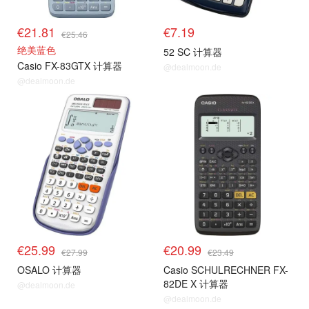
€21.81
€7.19
€25.46
绝美蓝色
52 SC 计算器
Casio FX-83GTX 计算器
@dealmoon.de
@dealmoon.de
€25.99
€20.99
€27.99
€23.49
OSALO 计算器
Casio SCHULRECHNER FX-
82DE X 计算器
@dealmoon.de
@dealmoon.de