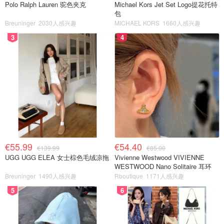
Polo Ralph Lauren 驼色夹克
Michael Kors Jet Set Logo提花托特
包
Breuninger
2030人感兴趣
MICHAEL KORS
1660人感兴趣
3
4
€55.99
€54.40
€139.99
€85.00
UGG UGG ELEA 女士棕色毛绒凉拖
Vivienne Westwood VIVIENNE
WESTWOOD Nano Solitaire 耳环
Breuninger
1490人感兴趣
Rboutique
1171人感兴趣
5
6