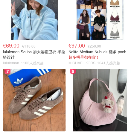
€69.00
€97.00
€118.00
€250.00
lululemon Scuba 加大连帽卫衣 半拉
Nolita Medium Nubuck 链条 pochette
链设计
超多明星都在背！
lululemon
1102人感兴趣
MICHAEL KORS
1041人感兴趣
7
8