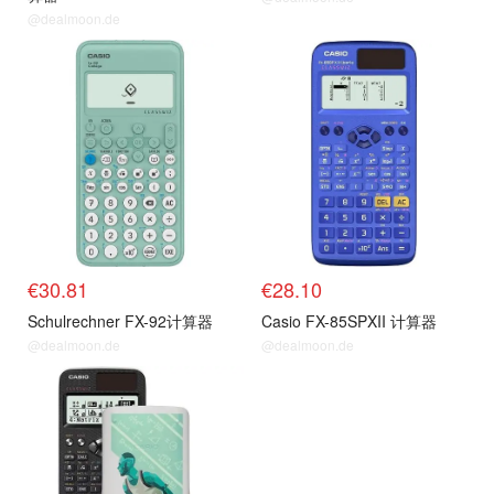
@dealmoon.de
€30.81
€28.10
Schulrechner FX-92计算器
Casio FX-85SPXII 计算器
@dealmoon.de
@dealmoon.de