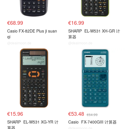
€68.99
€16.99
Casio FX-82DE Plus ji suan
SHARP
EL-W531 XH-GR 计
qi
算器
@dealmoon.de
@dealmoon.de
€15.96
€53.48
€64.99
SHARP
EL-W531 XG-YR 计
Casio
FX-7400GIII 计算器
算器
@dealmoon.de