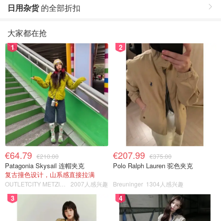
日用杂货
的全部折扣
大家都在抢
1
2
€64.79
€207.99
€210.00
€375.00
Patagonia Skysail 连帽夹克
Polo Ralph Lauren 驼色夹克
复古撞色设计，山系感直接拉满
OUTLETCITY METZINGEN
2007人感兴趣
Breuninger
1304人感兴趣
3
4