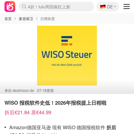
🇩🇪
4折！lulu周四疯狂上新
DE
Boticinal 夏促开抢！
还没结束！&OtherStories大促
Joybuy变相75折 随时失效
速领！Stanley独家85折
疑似霸哥！Camper额外叠85折
Zalando 奥莱闪促！每日更新
Moncler反季囤！5折起+叠9折
Coach Brooklyn仅€192
首页
家居厨卫
日用杂货
来自
dealmoon.de
07-18更新
WISO 报税软件史低！2026年报税提上日程啦
折后€21.84 原€44.99
Amazon德国亚马逊 现有 WISO 德国报税软件
折后