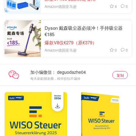
4
0
Amazon德国亚马逊
Dyson 戴森吸尘器必须冲！手持吸尘器
€185
爆款V8仅€279（原€379）
0
0
Amazon德国亚马逊
加小编微信：
复制
每天刷刷朋友圈，精华折扣不漏掉