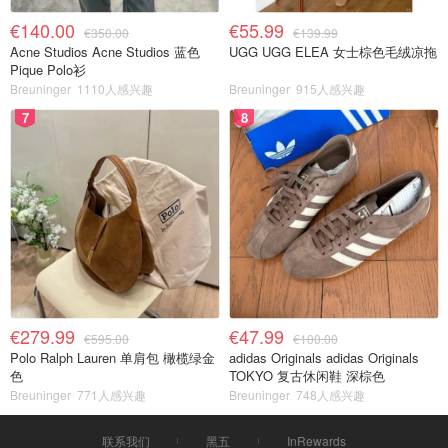
€140.00
€55.99
€350.00
€139.99
Acne Studios Acne Studios 蓝色
UGG UGG ELEA 女士棕色毛绒凉拖
Pique Polo衫
Breuninger
1110人感兴趣
Breuninger
915人感兴趣
7
8
€279.99
€47.99
€595.00
€100.00
Polo Ralph Lauren 单肩包 橄榄绿金
adidas Originals adidas Originals
色
TOKYO 复古休闲鞋 深棕色
Breuninger
771人感兴趣
Breuninger
748人感兴趣
联系我们
黑五
InRewards