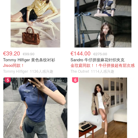
€39.20
€144.00
€99.90
€275.00
Tommy Hilfiger 黄色条纹衬衫
Sandro 牛仔拼接麻花针织夹克
Jisoo同款！
金玟庭同款！！牛仔拼接超有层次感
Tommy Hilfiger
1136人感兴趣
The Outnet
1114人感兴趣
5
6