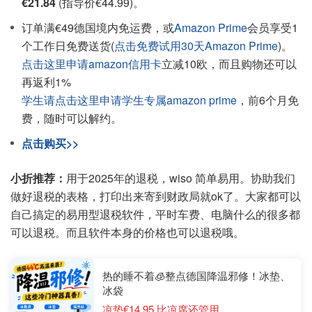
€21.84
(指导价€44.99)。
订单满€49德国境内免运费，或
Amazon Prime
会员享受1
个工作日免费送货(
点击免费试用30天Amazon Prime
)。
点击这里申请amazon信用卡
立减10欧，而且购物还可以
再返利1%
学生请点击这里申请学生专属amazon prime
，前6个月免
费，随时可以解约。
点击购买>>
小折推荐：
用于2025年的退税，wiso 简单易用。协助我们
做好退税的表格，打印出来寄到财政局就ok了。大家都可以
自己搞定的易用型退税软件，平时车费、电脑什么的很多都
可以退税。而且软件本身的价格也可以退税哦。
热的睡不着🧊整点德国降温邪修！冰垫、
冰袋
凉垫€14.95 比凉席还管用