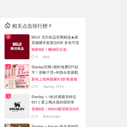
🇳🇿
新西兰
相关点击排行榜
MUJI 无印良品官网精选🔥家
居服睡衣套装仅€35 多色可选
独家8折！畅销区任选
0
Muji
Stanley官网⚡️限时免费DIY刻
字！攻略干货+AI指令直接戳
新色上线🆓独家8.5折劵速领
0
Stanley 1913
Stanley 1.18L经典吸管杯仅
€31💧爱上喝水真的很简单
变相6折！600ml吸管杯仅€20
0
Breuninger
Stanley x Kacey 联名系列🤠