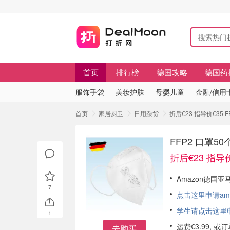
首页
排行榜
德国攻略
德国药
服饰手袋
美妆护肤
母婴儿童
金融/信用
首页
家居厨卫
日用杂货
折后€23 指导价€35 
FFP2 口罩5
折后€23 指导价
Amazon德国亚马
7
点击这里申请am
学生请点击这里申请
1
运费€3.99, 
去购买