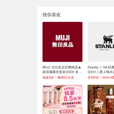
猜你喜欢
MUJI 无印良品官网精选🔥
Stanley 1.18
家居服睡衣套装仅€35 多色
仅€31💧爱上喝
可选
单
独家8折！畅销区任选