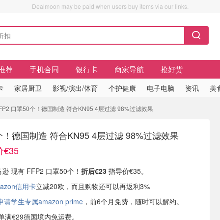
Dealmoon may be paid when users buy items via our links.
推荐
手机合同
银行卡
商家导航
抢好货
卡
家居厨卫
影视/演出/体育
个护健康
电子电脑
资讯
美
FFP2 口罩50个！德国制造 符合KN95 4层过滤 98%过滤效果
0个！德国制造 符合KN95 4层过滤 98%过滤效果
€35
逊 现有 FFP2 口罩50个！
折后€23
指导价€35。
azon信用卡
立减20欧，而且购物还可以再返利3%
学生专属amazon prime
，前6个月免费，随时可以解约。
或订单满€29德国境内免运费。