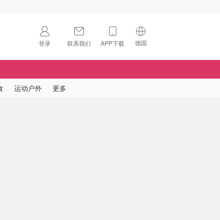
德国
登录
联系我们
APP下载
🇺🇸
美国
🇨🇳
中国
食
运动户外
更多
🇨🇦
加拿大
扫码下载 App
🇬🇧
英国
Download on the
App Store
🇩🇪
德国
Download the
Android App
🇫🇷
法国
🇮🇹
意大利
🇦🇺
澳洲