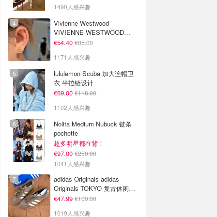
1490人感兴趣
Vivienne Westwood
VIVIENNE WESTWOOD
Nano Solitaire 耳环
€54.40
€85.00
1171人感兴趣
lululemon Scuba 加大连帽卫
衣 半拉链设计
€69.00
€118.00
1102人感兴趣
Nolita Medium Nubuck 链条
pochette
超多明星都在背！
€97.00
€250.00
1041人感兴趣
adidas Originals adidas
Originals TOKYO 复古休闲鞋
深棕色
€47.99
€100.00
1019人感兴趣