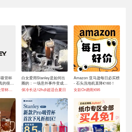
L经典吸管杯
白女爱用Stanley是如何出
Amazon 亚马逊每日必买榜
水真的很简
圈的：一场意外事件变成顶
- 石头洗地机直降€160！
级营销案例
变相6折！600ml吸管杯仅€20
保冷长达12h🧊超适合夏日
女款On跑鞋€95