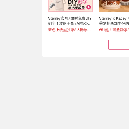
Stanley官网⚡️限时免费DIY
Stanley x Kac
刻字！攻略干货+AI指令直
🤠复刻西部牛仔
接戳
新色上线🆓独家8.5折劵速领
€51起！可叠独家8
六神花露水 驱蚊清凉，闻
KFC 辣翅自助没
一下就上头
个€9.99继续炫
买4免1，低至€4.71/瓶
今晚就约KFC