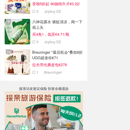
变相5折起 90抽纸巾才€0.22/
包
0
Joybuy DE
六神花露水 驱蚊清凉，闻一下
就上头
买4免1，低至€4.71/瓶
0
Joybuy DE
Breuninger "最后机会"叠加8折
UGG超迷你€71
拉夫劳伦麂皮包€279
1
Breuninger
探亲访友签证保险 拒签全额退款