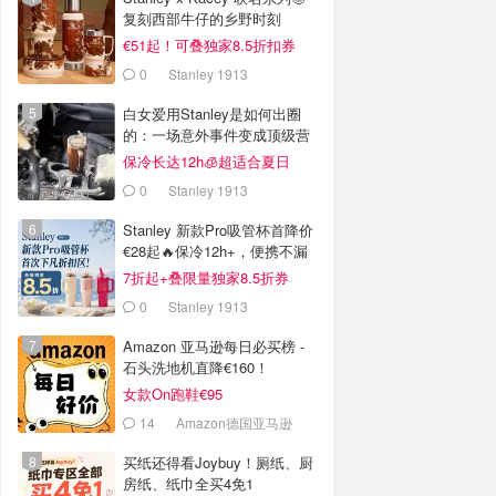
复刻西部牛仔的乡野时刻
€51起！可叠独家8.5折扣券
0
Stanley 1913
白女爱用Stanley是如何出圈
的：一场意外事件变成顶级营
销案例
保冷长达12h🧊超适合夏日
0
Stanley 1913
Stanley 新款Pro吸管杯首降价
€28起🔥保冷12h+，便携不漏
水
7折起+叠限量独家8.5折券
0
Stanley 1913
Amazon 亚马逊每日必买榜 -
石头洗地机直降€160！
女款On跑鞋€95
14
Amazon德国亚马逊
买纸还得看Joybuy！厕纸、厨
房纸、纸巾全买4免1