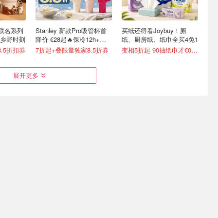
ey 联名系列
Stanley 新款Pro吸管杯首
买纸还得看Joybuy！厕
的乡野时刻
降价 €28起🔥保冷12h+，
纸、厨房纸、纸巾全买4免1
便携不漏水
.5折扣券
7折起+叠限量独家8.5折券
变相5折起 90抽纸巾才€0.22/包
展开更多
吃爽？20
Lidl 夏促限时冲！Puma 短
樊振东杜塞俱乐部首秀💥
袖€10、飞利浦咖啡机€70
8.29-8.30德国杯揭幕战
3.4折起！Tefal 煎锅€16.99/件
单日票€19起，纽伦堡见！