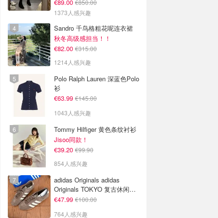
€89.00
€850.00
1373人感兴趣
Sandro 千鸟格粗花呢连衣裙
秋冬高级感担当！！
€82.00
€315.00
1214人感兴趣
Polo Ralph Lauren 深蓝色Polo
衫
€63.99
€145.00
1043人感兴趣
Tommy Hilfiger 黄色条纹衬衫
Jisoo同款！
€39.20
€99.90
854人感兴趣
adidas Originals adidas
Originals TOKYO 复古休闲鞋
深棕色
€47.99
€100.00
764人感兴趣