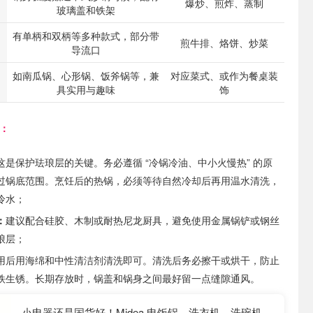
爆炒、煎炸、蒸制
玻璃盖和铁架
有单柄和双柄等多种款式，部分带
煎牛排、烙饼、炒菜
导流口
如南瓜锅、心形锅、饭斧锅等，兼
对应菜式、或作为餐桌装
具实用与趣味
饰
知：
这是保护珐琅层的关键。务必遵循 “冷锅冷油、中小火慢热” 的原
过锅底范围。烹饪后的热锅，必须等待自然冷却后再用温水清洗，
冷水；
：
建议配合硅胶、木制或耐热尼龙厨具，避免使用金属锅铲或钢丝
琅层；
用后用海绵和中性清洁剂清洗即可。清洗后务必擦干或烘干，防止
铁生锈。长期存放时，锅盖和锅身之间最好留一点缝隙通风。
小电器还是国货好！Midea 电饭锅、洗衣机、洗碗机