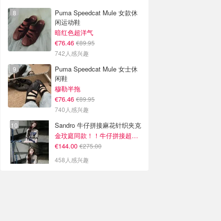
Puma Speedcat Mule 女款休
闲运动鞋
暗红色超洋气
€76.46
€89.95
742人感兴趣
Puma Speedcat Mule 女士休
闲鞋
穆勒半拖
€76.46
€89.95
740人感兴趣
Sandro 牛仔拼接麻花针织夹克
金玟庭同款！！牛仔拼接超有层次感
€144.00
€275.00
458人感兴趣