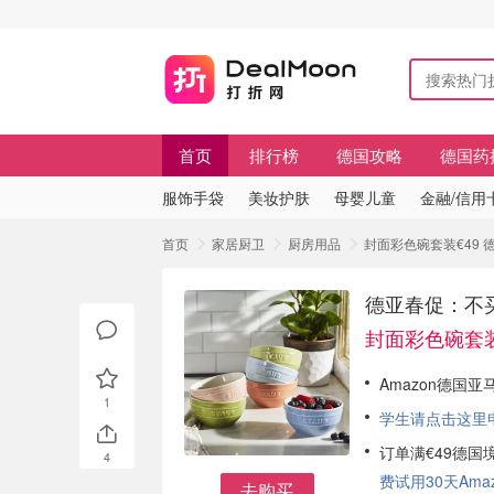
首页
排行榜
德国攻略
德国药
服饰手袋
美妆护肤
母婴儿童
金融/信用
首页
家居厨卫
厨房用品
封面彩色碗套装€49 
德亚春促：不买
封面彩色碗套装
Amazon德国亚
1
学生请点击这里申请
订单满€49德国
4
费试用30天Amazo
去购买