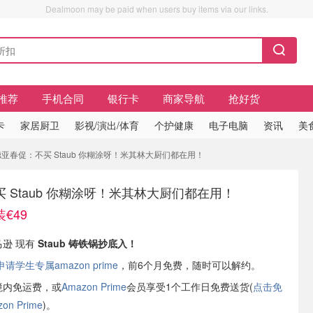
Dealmoon may be paid when users buy items via our links.
推荐
手机合同
银行卡
商家导航
抢好货
卡
家居厨卫
影视/演出/体育
个护健康
电子电脑
资讯
美
德亚春促：不买 Staub 你糊涂呀！米其林大厨们都在用！
 Staub 你糊涂呀！米其林大厨们都在用！
€49
马逊 现有
Staub 铸铁锅抄底入！
学生专属amazon prime
，前6个月免费，随时可以解约。
境内免运费，或
Amazon Prime
会员享受1个工作日免费送货(
点击免
n Prime
)。