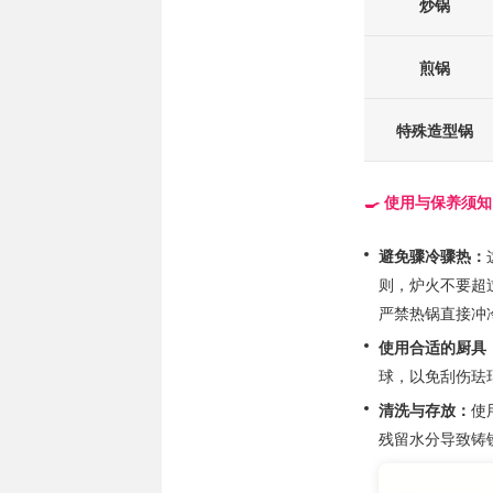
炒锅
煎锅
特殊造型锅
🍳 使用与保养须
避免骤冷骤热：
则，炉火不要超
严禁热锅直接冲
使用合适的厨具
球，以免刮伤珐
清洗与存放：
使
残留水分导致铸