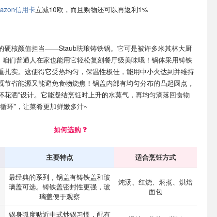
azon信用卡
立减10欧，而且购物还可以再返利1%
的硬核颜值担当——Staub珐琅铸铁锅。它可是被许多米其林大厨
”，咱们普通人在家也能用它轻松复刻餐厅级美味哦！锅体采用铸铁
重扎实。这使得它受热均匀，保温性极佳，能用中小火达到并维持
既节省能源又能避免食物烧焦！锅盖内部有均匀分布的凸起圆点，
自循环花洒”设计。它能凝结烹饪时上升的水蒸气，再均匀滴落回食物
味循环”，让菜肴更加鲜嫩多汁~
如何选购 ❓
主要特点
适合烹饪方式
最经典的系列，锅盖有铸铁盖和玻
炖汤、红烧、焖煮、烘焙
璃盖可选。铸铁盖密封性更强，玻
面包
璃盖便于观察
锅身弧度贴近中式炒锅习惯，配有