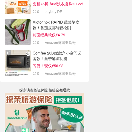
变相75折 Ariel洗衣凝珠€0.22/
颗
0
Joybuy DE
Victorinox RAPID 蔬菜削皮
器！番茄皮都能轻松削
封面经典款仅€4.79
0
Amazon德国亚马逊
Comfee 20L微波炉 小空间必
备款！自带解冻功能
闪促！现仅€56.98
0
Amazon德国亚马逊
探亲访友签证保险 拒签全额退款