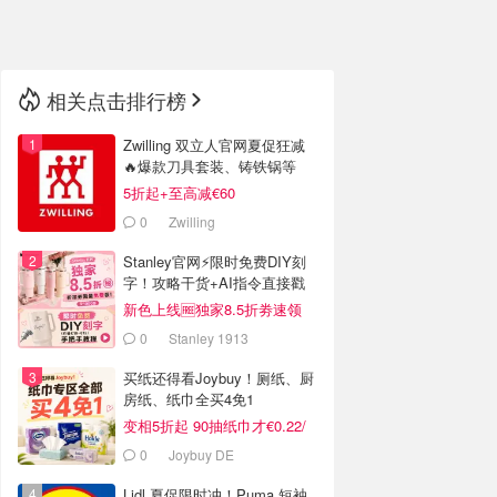
🇳🇿
新西兰
相关点击排行榜
Zwilling 双立人官网夏促狂减
🔥爆款刀具套装、铸铁锅等
5折起+至高减€60
0
Zwilling
Stanley官网⚡️限时免费DIY刻
字！攻略干货+AI指令直接戳
新色上线🆓独家8.5折劵速领
0
Stanley 1913
买纸还得看Joybuy！厕纸、厨
房纸、纸巾全买4免1
变相5折起 90抽纸巾才€0.22/
包
0
Joybuy DE
Lidl 夏促限时冲！Puma 短袖