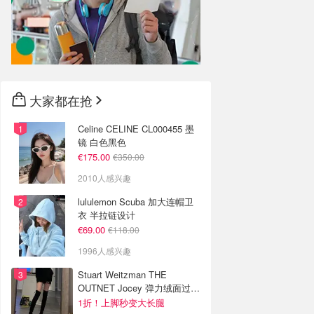
大家都在抢
Celine CELINE CL000455 墨
镜 白色黑色
€175.00
€350.00
2010人感兴趣
lululemon Scuba 加大连帽卫
衣 半拉链设计
€69.00
€118.00
1996人感兴趣
Stuart Weitzman THE
OUTNET Jocey 弹力绒面过膝
靴
1折！上脚秒变大长腿