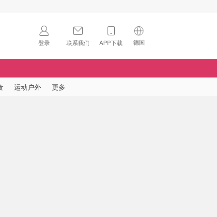
德国
登录
联系我们
APP下载
🇺🇸
美国
🇨🇳
中国
食
运动户外
更多
🇨🇦
加拿大
扫码下载 App
🇬🇧
英国
Download on the
App Store
🇩🇪
德国
Download the
Android App
🇫🇷
法国
🇮🇹
意大利
🇦🇺
澳洲