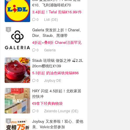
€10、飞利浦咖啡机€70
3.4折起！Tefal 煎锅€16.99/件
0
Lidl (DE)
Galeria 突发折上折！Chanel、
Dior、Staub、黑绷带
4折起+叠8折 Chanel洁面罕见
€43
0
Galeria
Staub 珐琅锅 做饭之神 🍒2.2L
20cm樱桃红€139
5.3折起 奶油色铸铁炖锅€66
0
Joybuy DE
HAY 闪促 4.5折起！北欧家居
控快冲
€9拿下经典购物袋
0
Zalando Lounge (DE)
Joybuy 又发券啦！双心、爱他
美、Volvic全部参加