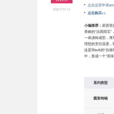
去购买
点击这里申请am
更新于03-12
点击购买>>
小编推荐：
厨房里
青睐的“法国国宝
一体浇铸成型，厚
理想的烹饪温度，
这是Staub的“
中，形成一个“美
系列类型
圆形炖锅