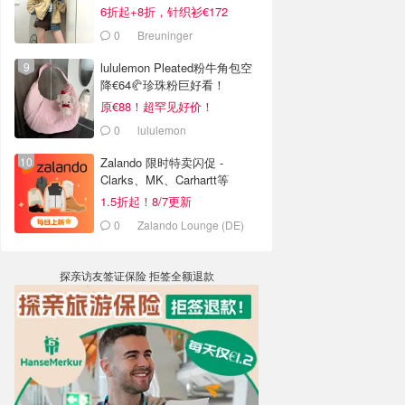
6折起+8折，针织衫€172
0
Breuninger
lululemon Pleated粉牛角包空
降€64🥐珍珠粉巨好看！
原€88！超罕见好价！
0
lululemon
Zalando 限时特卖闪促 -
Clarks、MK、Carhartt等
1.5折起！8/7更新
0
Zalando Lounge (DE)
探亲访友签证保险 拒签全额退款