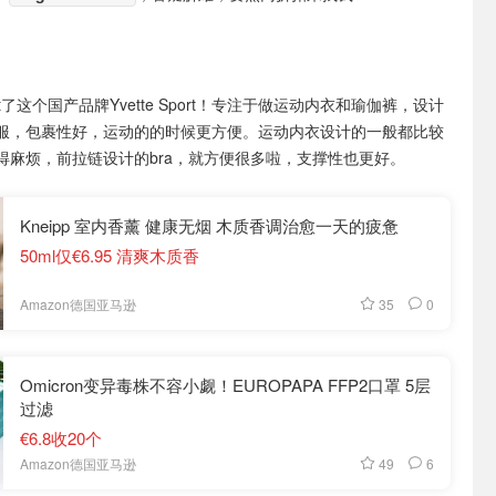
t了这个国产品牌Yvette Sport！专注于做运动内衣和瑜伽裤，设计
服，包裹性好，运动的的时候更方便。运动内衣设计的一般都比较
得麻烦，前拉链设计的bra，就方便很多啦，支撑性也更好。
Kneipp 室内香薰 健康无烟 木质香调治愈一天的疲惫
50ml仅€6.95 清爽木质香
35
0
Amazon德国亚马逊
Omicron变异毒株不容小觑！EUROPAPA FFP2口罩 5层
过滤
€6.8收20个
49
6
Amazon德国亚马逊