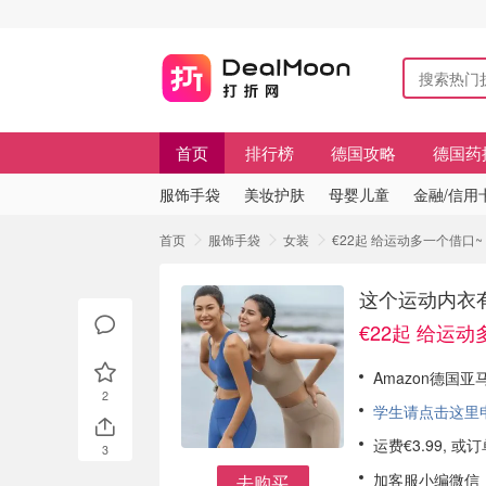
首页
排行榜
德国攻略
德国药
服饰手袋
美妆护肤
母婴儿童
金融/信用
首页
服饰手袋
女装
€22起 给运动多一个借口~ 
这个运动内衣有点
€22起 给运
Amazon德国
2
学生请点击这里申请
运费€3.99, 
3
加客服小编微信
去购买