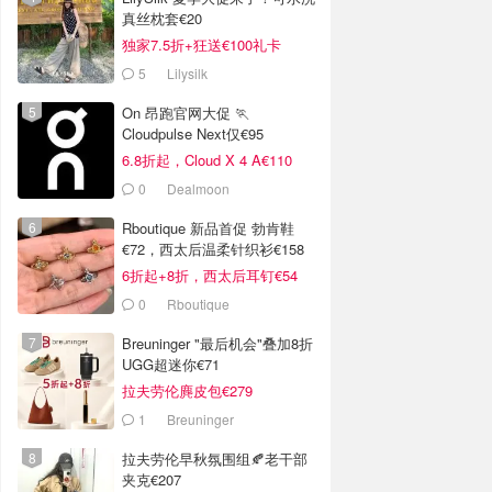
真丝枕套€20
独家7.5折+狂送€100礼卡
5
Lilysilk
On 昂跑官网大促 🏃
Cloudpulse Next仅€95
6.8折起，Cloud X 4 A€110
0
Dealmoon
Rboutique 新品首促 勃肯鞋
€72，西太后温柔针织衫€158
6折起+8折，西太后耳钉€54
0
Rboutique
Breuninger "最后机会"叠加8折
UGG超迷你€71
拉夫劳伦麂皮包€279
1
Breuninger
拉夫劳伦早秋氛围组🍂老干部
夹克€207