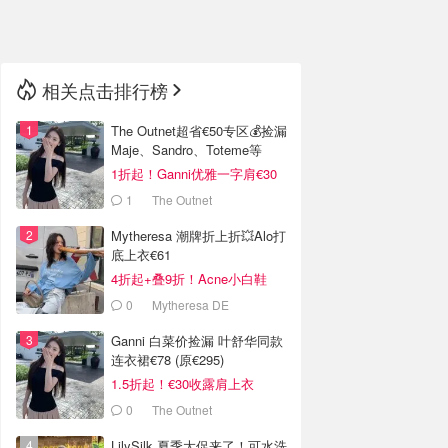
🇳🇿
新西兰
相关点击排行榜
The Outnet超省€50专区💰捡漏
Maje、Sandro、Toteme等
1折起！Ganni优雅一字肩€30
1
The Outnet
Mytheresa 潮牌折上折💥Alo打
底上衣€61
4折起+叠9折！Acne小白鞋
€264
0
Mytheresa DE
Ganni 白菜价捡漏 叶舒华同款
连衣裙€78 (原€295)
1.5折起！€30收露肩上衣
0
The Outnet
LilySilk 夏季大促来了！可水洗