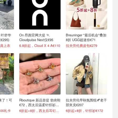
漏 叶舒华
On 昂跑官网大促 🏃
Breuninger "最后机会"叠加
€295)
Cloudpulse Next仅€95
8折 UGG超迷你€71
露肩上衣
6.8折起，Cloud X 4 A€110
拉夫劳伦麂皮包€279
大促来了！可
Rboutique 新品首促 勃肯鞋
拉夫劳伦早秋氛围组🍂老干
€72，西太后温柔针织衫
部夹克€207
€158
100礼卡
6折起+8折，西太后耳钉€54
6折起+8折，针织衫€172