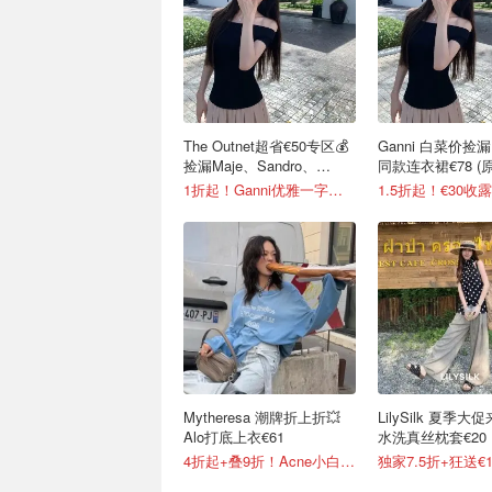
The Outnet超省€50专区💰
Ganni 白菜价捡
捡漏Maje、Sandro、
同款连衣裙€78 (原
Toteme等
1折起！Ganni优雅一字肩€30
1.5折起！€30收
Mytheresa 潮牌折上折💥
LilySilk 夏季
Alo打底上衣€61
水洗真丝枕套€20
4折起+叠9折！Acne小白鞋€264
独家7.5折+狂送€