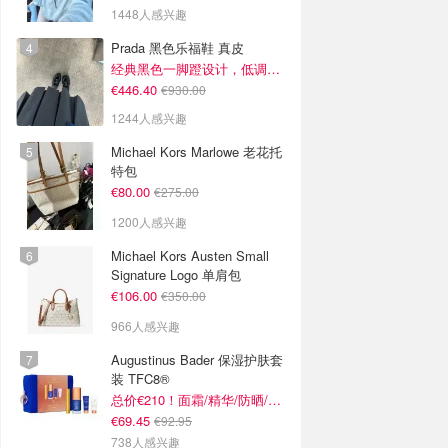
1448人感兴趣
Prada 黑色乐福鞋 真皮
经典黑色一脚蹬设计，低调百搭又高级
€446.40
€930.00
1244人感兴趣
Michael Kors Marlowe 老花托
特包
€80.00
€275.00
1200人感兴趣
Michael Kors Austen Small
Signature Logo 单肩包
€106.00
€350.00
966人感兴趣
Augustinus Bader 保湿护肤套
装 TFC8®
总价€210！面霜/精华/防晒/面膜
€69.45
€92.95
738人感兴趣