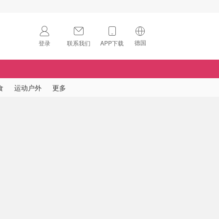
德国
登录
联系我们
APP下载
🇺🇸
美国
🇨🇳
中国
食
运动户外
更多
🇨🇦
加拿大
扫码下载 App
🇬🇧
英国
Download on the
App Store
🇩🇪
德国
Download the
Android App
🇫🇷
法国
🇮🇹
意大利
🇦🇺
澳洲