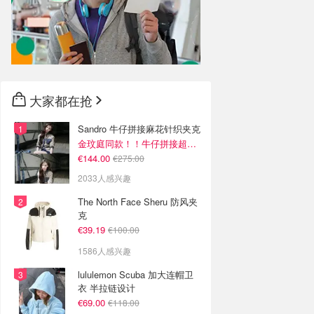
大家都在抢
Sandro 牛仔拼接麻花针织夹克
金玟庭同款！！牛仔拼接超有层次感
€144.00
€275.00
2033人感兴趣
The North Face Sheru 防风夹
克
€39.19
€100.00
1586人感兴趣
lululemon Scuba 加大连帽卫
衣 半拉链设计
€69.00
€118.00