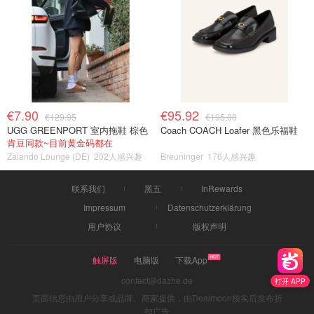
€7.90
€95.92
€129.95
€195.00
UGG GREENPORT 室内拖鞋 棕色
Coach COACH Loafer 黑色乐福鞋
肯豆同款~目前黄金码都在
Zalando Lounge (DE)
202人感兴趣
Breuninger
176人感兴趣
联系我们
黑五
InRewards
Impressum
Datenschutzerklärung
用户协议
版权声明
触屏版
电脑版
下载App
contact@dazhe.de
打开 APP
页面信息由用户分享或品牌、商家提供，由Dealmoon核实后发布折
扣广告