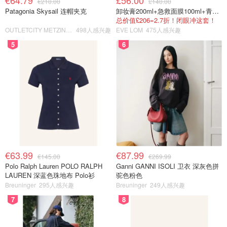
€64.79
£56.00
€210.00
£140.00
Patagonia Skysail 连帽夹克
卸妆膏200ml+急救面膜100ml+青春面霜15ml
总价值£206=2.7折！闭眼冲这套！
OUTLETCITY METZINGEN
498人感兴趣
EVE LOM
475人感兴趣
5
6
€63.99
€87.99
€145.00
€269.99
Polo Ralph Lauren POLO RALPH
Ganni GANNI ISOLI 卫衣 深灰色拼
LAUREN 深蓝色珠地布 Polo衫
驼色粉色
Breuninger
295人感兴趣
Breuninger
249人感兴趣
7
8