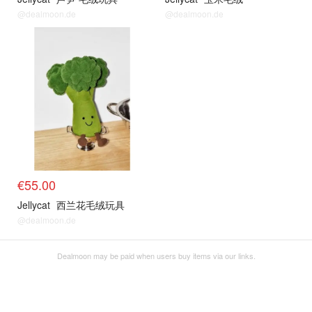
@dealmoon.de
@dealmoon.de
€55.00
Jellycat
西兰花毛绒玩具
@dealmoon.de
Dealmoon may be paid when users buy items via our links.