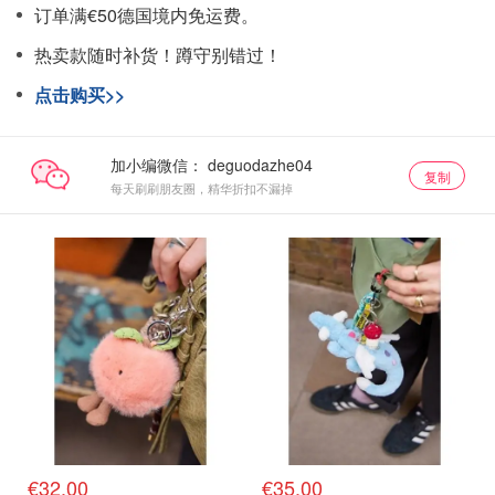
订单满€50德国境内免运费。
热卖款随时补货！蹲守别错过！
点击购买>>
加小编微信：
复制
每天刷刷朋友圈，精华折扣不漏掉
€32.00
€35.00