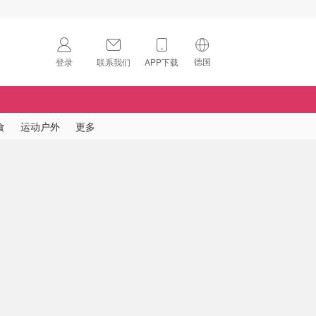
德国
登录
联系我们
APP下载
🇺🇸
美国
🇨🇳
中国
食
运动户外
更多
🇨🇦
加拿大
扫码下载 App
🇬🇧
英国
Download on the
App Store
🇩🇪
德国
Download the
Android App
🇫🇷
法国
🇮🇹
意大利
🇦🇺
澳洲