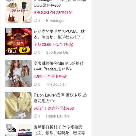
UGG栗棕色€63
BROOKLYN 28仅€191
1
Breuninger
运动党的羊毛局🏃PUMA、球
衣、瑜伽垫、足球都安排了！
全场€6.66！低至1折起！
0
Sportspar DE
高奢跳楼价😱Miu Miu乐福鞋
€446 Prada包省¥1W+
4.8折！全是专柜款
0
TheDoubleF
Ralph Lauren官网 百欧专场 💰
麻花毛衣€81
5折起！刘亦菲同款€58
1
Ralph Lauren
麦琴根打折村 户外专场捡漏
北面、狼爪、猛犸象、巴塔等