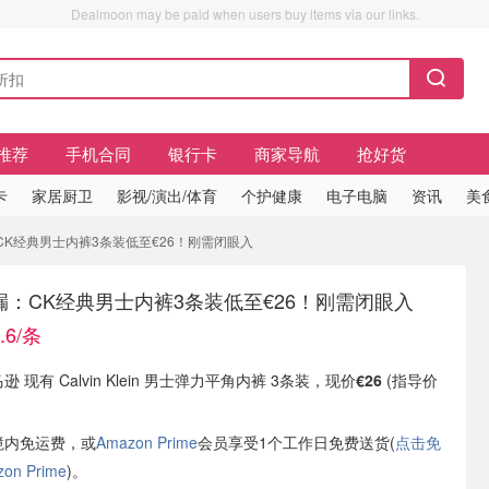
Dealmoon may be paid when users buy items via our links.
推荐
手机合同
银行卡
商家导航
抢好货
卡
家居厨卫
影视/演出/体育
个护健康
电子电脑
资讯
美
y 捡漏：CK经典男士内裤3条装低至€26！刚需闭眼入
y 捡漏：CK经典男士内裤3条装低至€26！刚需闭眼入
.6/条
逊 现有 Calvin Klein 男士弹力平角内裤 3条装，现价
€26
(指导价
境内免运费，或
Amazon Prime
会员享受1个工作日免费送货(
点击免
n Prime
)。