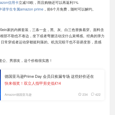
azon信用卡
立减10欧，而且购物还可以再返利1%
学生专属amazon prime
，前6个月免费，随时可以解约。
in Klein家的内裤套装，三条一盒，黑、灰、白三色替换着穿。面料含
腿根部不勒也不卷边，坐下或者弯腰活动没什么束缚感。经典的弹力
go，日常穿或者运动穿都挺利落的。机洗完晾干也不容易变形，质感
老公、男朋友，这个价格很实惠！
德国亚马逊Prime Day 会员日捡漏专场 这些好价还在
快来领奖！双立人指甲剪史低€14
234
422
Amazon德国亚马逊