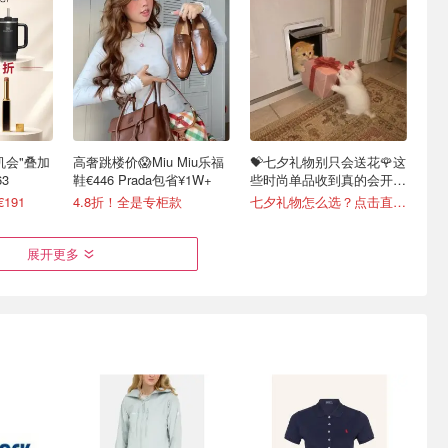
最后机会"叠加
高奢跳楼价😱Miu Miu乐福
💝七夕礼物别只会送花🌹这
3
鞋€446 Prada包省¥1W+
些时尚单品收到真的会开
心！
€191
4.8折！全是专柜款
七夕礼物怎么选？点击直接抄作业
展开更多
降！官网/
拉夫劳伦 最终轮降价 5折
爆款预定❗️优衣库 巴恩风外
都香！
起🔥热门单品捡漏合集
套升级 零头拿下Barbour同