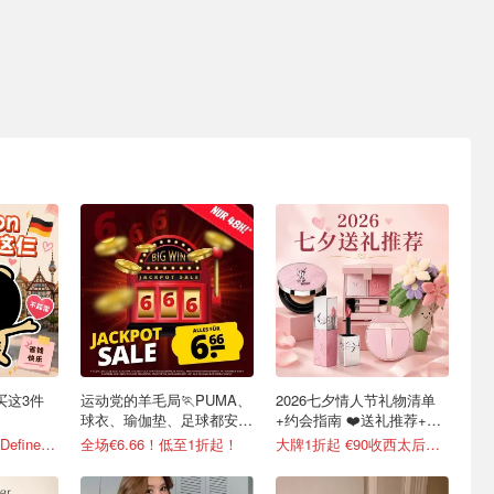
必买这3件
运动党的羊毛局🏃PUMA、
2026七夕情人节礼物清单
球衣、瑜伽垫、足球都安排
+约会指南 ❤️送礼推荐+折
了！
扣汇总
每日更新！游牧灰Define补货！
全场€6.66！低至1折起！
大牌1折起 €90收西太后土星耳钉