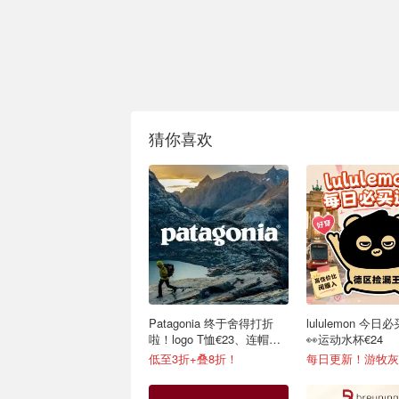
猜你喜欢
Patagonia 终于舍得打折
lululemon 今日
啦！logo T恤€23、连帽夹
👀运动水杯€24
克€64
低至3折+叠8折！