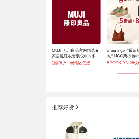
MUJI 无印良品官网精选🔥
Breuninger "
家居服睡衣套装仅€35 多色
8折 UGG栗棕色€6
可选
独家8折！畅销区任选
BROOKLYN 28仅
推荐好货
Ralph Lauren官网 百欧专
adidas 礼品卡直
场 💰麻花毛衣€81
实体店通用 买啥