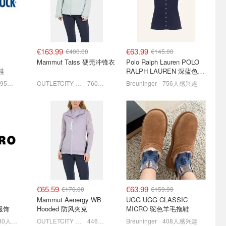
款复古腔
3年有效！变相8.5折入新衣！
黄金码捡漏！小马标棒球帽€28
低至€19.9起，开始期待秋天
€163.99
€63.99
€400.00
€145.00
Mammut Taiss 硬壳冲锋衣
Polo Ralph Lauren POLO
闲鞋
RALPH LAUREN 深蓝色珠
地布 Polo衫
1095人感兴趣
OUTLETCITY METZINGEN
760人感兴趣
Breuninger
756人感兴趣
降‼️
腿长作弊器！G-STAR
26FW秋冬新品🍂UGG毛拖
hnsen、
RAW牛仔裤🩵穿上拉满两
€105 勃肯拖鞋€112
米气场
7.9
夏促5折起！老爹牛仔裤€32
奢牌一律7.5折！
€65.59
€63.99
€170.00
€159.99
Mammut Aenergy WB
UGG UGG CLASSIC
女服饰
Hooded 防风夹克
MICRO 驼色羊毛拖鞋
730人感兴趣
OUTLETCITY METZINGEN
446人感兴趣
Breuninger
408人感兴趣