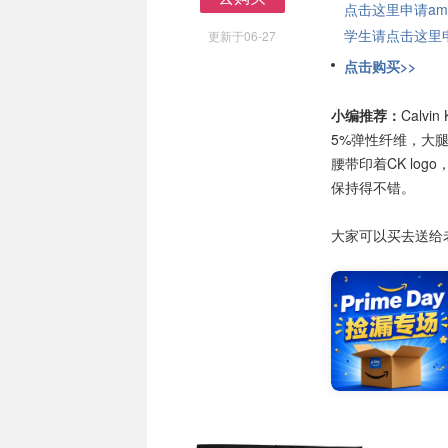
点击这里申请am
去购买
学生请点击这里申请
更新于06-27
点击购买>>
小编推荐：
Calv
5%弹性纤维，大
腰带印着CK lo
保持得不错。
大家可以买去送给