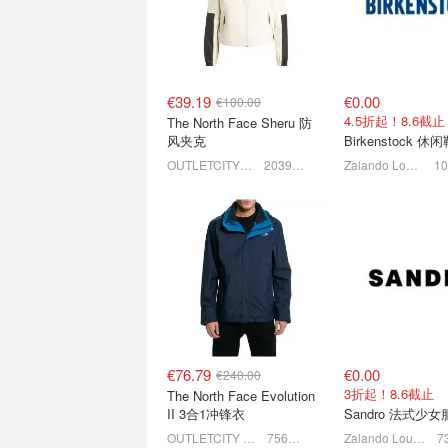
5折起！刘亦菲同款€58
€39.19
€0.00
€100.00
4.5折起！8.6截止
The North Face Sheru 防
风夹克
Birkenstock 休
OUTLETCITY METZINGEN
2039人感兴趣
Zalando Lounge (DE)
麦琴根打折村 户外专场捡
优衣库 官网清仓再
漏 北面、狼爪、猛犸象、
JWA、Cecilie Ba
巴塔等
米菲兔等联名
2.1折起+叠8折！抓绒夹克€28
2折起 牛仔裤低至€
€76.79
€0.00
€240.00
3折起！8.6截止
The North Face Evolution
II 3合1冲锋衣
Sandro 法式少
OUTLETCITY METZINGEN
756人感兴趣
Zalando Lounge (DE)