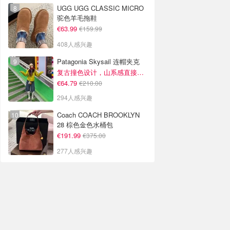
UGG UGG CLASSIC MICRO
驼色羊毛拖鞋
€63.99
€159.99
408人感兴趣
Patagonia Skysail 连帽夹克
复古撞色设计，山系感直接拉满
€64.79
€210.00
294人感兴趣
Coach COACH BROOKLYN
28 棕色金色水桶包
€191.99
€375.00
277人感兴趣