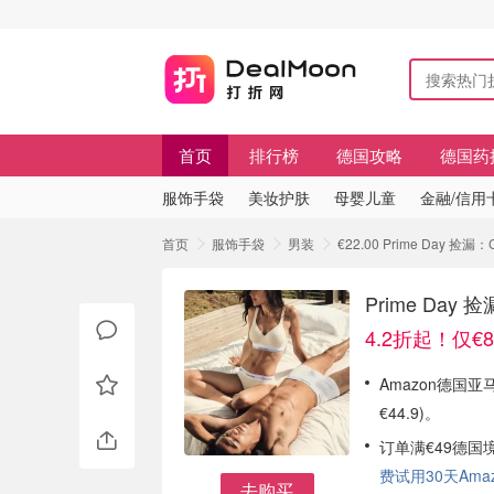
首页
排行榜
德国攻略
德国药
服饰手袋
美妆护肤
母婴儿童
金融/信用
首页
服饰手袋
男装
€22.00 Prime Da
Prime Da
4.2折起！仅€8
Amazon德国亚马
€44.9)。
订单满€49德国
费试用30天Amazo
去购买