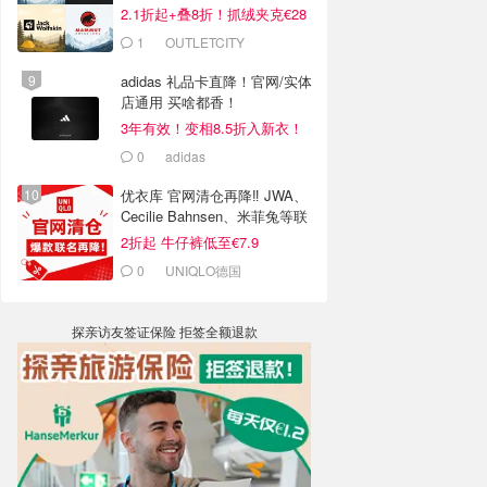
2.1折起+叠8折！抓绒夹克€28
1
OUTLETCITY
METZINGEN
adidas 礼品卡直降！官网/实体
店通用 买啥都香！
3年有效！变相8.5折入新衣！
0
adidas
优衣库 官网清仓再降‼️ JWA、
Cecilie Bahnsen、米菲兔等联
名
2折起 牛仔裤低至€7.9
0
UNIQLO德国
探亲访友签证保险 拒签全额退款