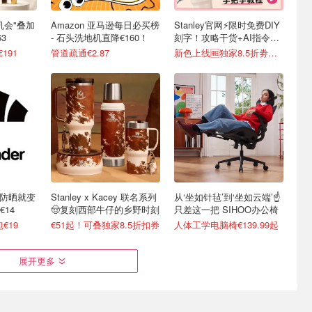
最后机会"叠加
Amazon 亚马逊每日必买榜
Stanley官网⚡️限时免费DIY
3
- 石头洗地机直降€160！
刻字！攻略干货+AI指令直
接戳
€191
管道疏通€2.87
新色上线🆓独家8.5折劵速领
不防晒就变
Stanley x Kacey 联名系列
从‘坐如针毡’到‘坐如云端’☝️
14
🤠复刻西部牛仔的乡野时刻
只差这一把 SIHOO办公椅
€19
€51起！可叠独家8.5折扣券
人体工学电脑椅€139.99起
展开更多