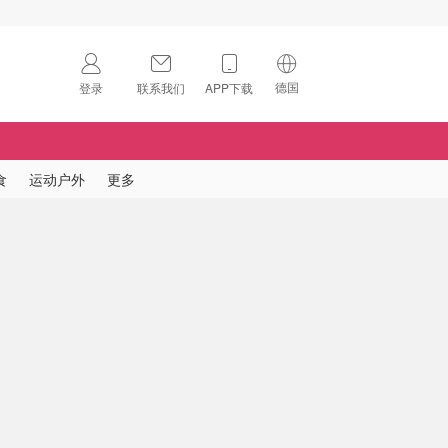
德国
登录
联系我们
APP下载
🇺🇸
美国
🇨🇳
中国
食
运动户外
更多
🇨🇦
加拿大
扫码下载 App
🇬🇧
英国
Download on the
App Store
🇩🇪
德国
Download the
Android App
🇫🇷
法国
🇮🇹
意大利
🇦🇺
澳洲