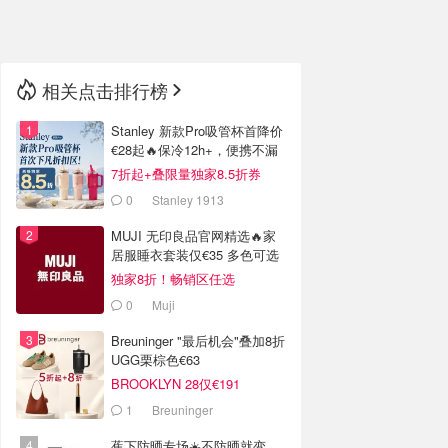
🇳🇿
新西兰
相关点击排行榜
Stanley 新款Pro吸管杯首降价
€28起🔥保冷12h+，便携不漏
水
7折起+叠限量独家8.5折券
0
Stanley 1913
MUJI 无印良品官网精选🔥家
居服睡衣套装仅€35 多色可选
独家8折！畅销区任选
0
Muji
Breuninger "最后机会"叠加8折
UGG栗棕色€63
BROOKLYN 28仅€191
1
Breuninger
蕉下防晒专场☀️不防晒就变