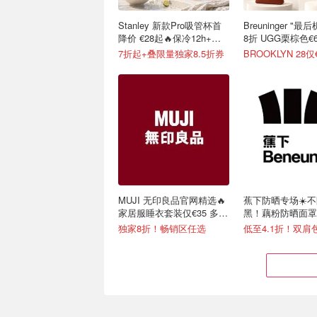
Stanley 新款Pro吸管杯首
Breuninger "
降价 €28起🔥保冷12h+，
8折 UGG栗棕色€6
便携不漏水
7折起+叠限量独家8.5折券
BROOKLYN 28仅
MUJI 无印良品官网精选🔥
蕉下防晒专场☀️
家居服睡衣套装仅€35 多色
黑！藕粉防晒面罩€
可选
独家8折！畅销区任选
低至4.1折！双肩包