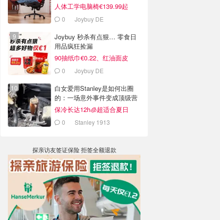
人体工学电脑椅€139.99起
0
Joybuy DE
Joybuy 秒杀有点狠… 零食日
用品疯狂捡漏
90抽纸巾€0.22、红油面皮
€0.99
0
Joybuy DE
白女爱用Stanley是如何出圈
的：一场意外事件变成顶级营
销案例
保冷长达12h🧊超适合夏日
0
Stanley 1913
探亲访友签证保险 拒签全额退款