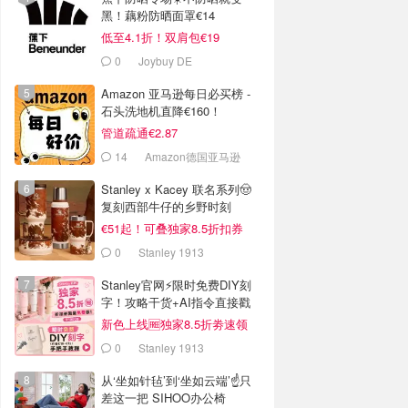
黑！藕粉防晒面罩€14
低至4.1折！双肩包€19
0
Joybuy DE
Amazon 亚马逊每日必买榜 -
石头洗地机直降€160！
管道疏通€2.87
14
Amazon德国亚马逊
Stanley x Kacey 联名系列🤠
复刻西部牛仔的乡野时刻
€51起！可叠独家8.5折扣券
0
Stanley 1913
Stanley官网⚡️限时免费DIY刻
字！攻略干货+AI指令直接戳
新色上线🆓独家8.5折劵速领
0
Stanley 1913
从‘坐如针毡’到‘坐如云端’☝️只
差这一把 SIHOO办公椅