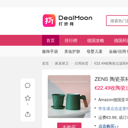
首页
排行榜
德国攻略
德国药
服饰手袋
美妆护肤
母婴儿童
金融/信用
首页
家居厨卫
日用杂货
€22.49收陶瓷过滤
ZENS 陶瓷
€22.49收陶
Amazon德国亚
1
学生请点击这里申请
运费€3.99, 
点击购买>>
去购买