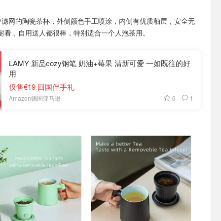
s 带滤网的陶瓷茶杯，外侧颜色手工喷涂，内侧有优质釉层，安全无
耐看，自用送人都很棒，特别适合一个人泡茶用。
LAMY 新品cozy钢笔 奶油+莓果 清新可爱 一如既往的好
用
仅售€19 回国伴手礼
6
1
Amazon德国亚马逊