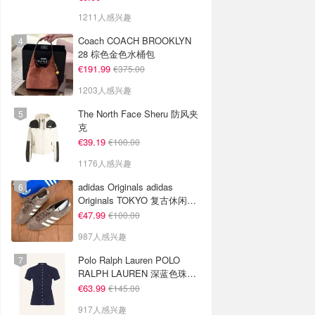
1211人感兴趣
Coach COACH BROOKLYN
28 棕色金色水桶包
€191.99
€375.00
1203人感兴趣
The North Face Sheru 防风夹
克
€39.19
€100.00
1176人感兴趣
adidas Originals adidas
Originals TOKYO 复古休闲鞋
深棕色
€47.99
€100.00
987人感兴趣
Polo Ralph Lauren POLO
RALPH LAUREN 深蓝色珠地
布 Polo衫
€63.99
€145.00
917人感兴趣