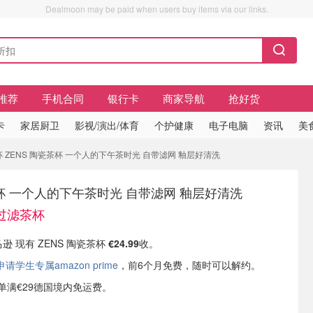
Dealmoon may be paid when users buy items via our links.
推荐
手机合同
银行卡
商家导航
抢好货
卡
家居厨卫
影视/演出/体育
个护健康
电子电脑
资讯
美
茶杯 ZENS 陶瓷茶杯 一个人的下午茶时光 自带滤网 釉层好清洗
茶杯 一个人的下午茶时光 自带滤网 釉层好清洗
瓷过滤茶杯
马逊 现有 ZENS 陶瓷茶杯
€24.99
收。
学生专属amazon prime
，前6个月免费，随时可以解约。
或订单满€29德国境内免运费。