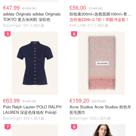
€47.99
£56.00
€100.00
£140.00
adidas Originals adidas Originals
卸妆膏200ml+急救面膜100ml+青春面霜15ml
TOKYO 复古休闲鞋 深棕色
总价值£206=2.7折！闭眼冲这套！
Breuninger
591人感兴趣
EVE LOM
517人感兴趣
5
6
€63.99
€159.20
€145.00
€270.00
Polo Ralph Lauren POLO RALPH
Acne Studios Acne Studios 粉色羊
LAUREN 深蓝色珠地布 Polo衫
驼毛围巾
Breuninger
350人感兴趣
Breuninger
342人感兴趣
7
8