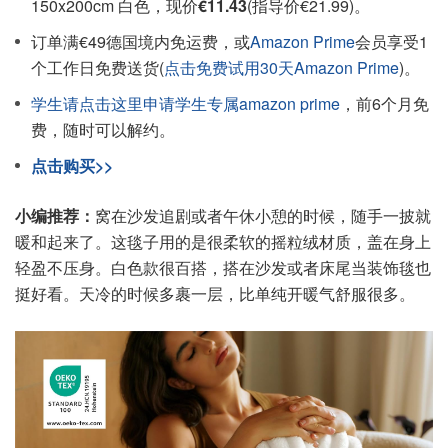
150x200cm 白色，现价
€11.43
(指导价€21.99)。
订单满€49德国境内免运费，或
Amazon Prime
会员享受1
个工作日免费送货(
点击免费试用30天Amazon Prime
)。
学生请点击这里申请学生专属amazon prime
，前6个月免
费，随时可以解约。
点击购买>>
小编推荐：
窝在沙发追剧或者午休小憩的时候，随手一披就
暖和起来了。这毯子用的是很柔软的摇粒绒材质，盖在身上
轻盈不压身。白色款很百搭，搭在沙发或者床尾当装饰毯也
挺好看。天冷的时候多裹一层，比单纯开暖气舒服很多。