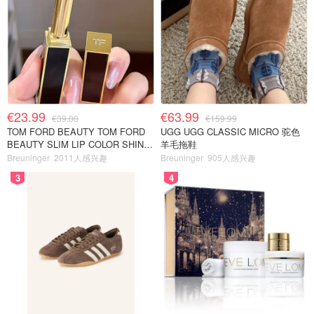
€23.99
€63.99
€39.00
€159.99
TOM FORD BEAUTY TOM FORD
UGG UGG CLASSIC MICRO 驼色
BEAUTY SLIM LIP COLOR SHINE
羊毛拖鞋
口红 open back色
Breuninger
2011人感兴趣
Breuninger
905人感兴趣
3
4