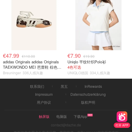
€47.99
€7.90
€110.00
€19.90
adidas Originals adidas Originals
Uniqlo 平纹针织Polo衫
TAEKWONDO MEI 芭蕾鞋 棕色米
4色可选
色
Breuninger
336人感兴趣
UNIQLO德国
334人感兴趣
联系我们
黑五
InRewards
Impressum
Datenschutzerklärung
用户协议
版权声明
触屏版
电脑版
下载App
contact@dazhe.de
打开 APP