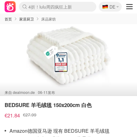
🇩🇪
4折！lulu周四疯狂上新
DE
Boticinal 夏促开抢！
还没结束！&OtherStories大促
Joybuy变相75折 随时失效
速领！Stanley独家85折
疑似霸哥！Camper额外叠85折
Zalando 奥莱闪促！每日更新
Moncler反季囤！5折起+叠9折
Coach Brooklyn仅€192
首页
家居厨卫
床品家纺
来自
dealmoon.de
06-11发布
BEDSURE 羊毛绒毯 150x200cm 白色
€21.84
€27.99
Amazon德国亚马逊 现有 BEDSURE 羊毛绒毯