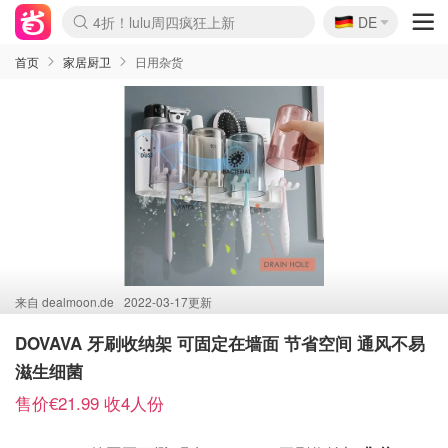
🇩🇪
4折！lulu周四疯狂上新
DE
Boticinal 夏促开抢！
还没结束！&OtherStories大促
Joybuy变相75折 随时失效
速领！Stanley独家85折
疑似霸哥！Camper额外叠85折
Zalando 奥莱闪促！每日更新
Moncler反季囤！5折起+叠9折
Coach Brooklyn仅€192
首页
家居厨卫
日用杂货
来自
dealmoon.de
2022-03-17更新
DOVAVA 牙刷收纳架 可固定在墙面 节省空间 通风不易
滋生细菌
售价€21.99 收4人份