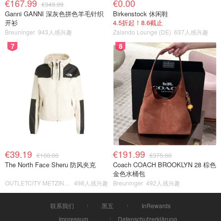
€167.99
€0.00
€349.99
Ganni GANNI 深灰色拼色羊毛针织
Birkenstock 休闲鞋
开衫
4.5折起！8.6截止
Breuninger
943人感兴趣
Zalando Lounge (DE)
637人感兴趣
7
8
€39.19
€191.99
€100.00
€375.00
The North Face Sheru 防风夹克
Coach COACH BROOKLYN 28 棕色
金色水桶包
OUTLETCITY METZINGEN
498人感兴趣
Breuninger
492人感兴趣
联系我们
黑五
InRewards
Impressum
Datenschutzerklärung