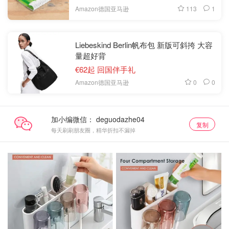
113
1
Amazon德国亚马逊
Liebeskind Berlin帆布包 新版可斜挎 大容
量超好背
€62起 回国伴手礼
0
0
Amazon德国亚马逊
加小编微信：
复制
每天刷刷朋友圈，精华折扣不漏掉