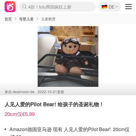
🇩🇪
4折！lulu周四疯狂上新
DE
Boticinal 夏促开抢！
还没结束！&OtherStories大促
Joybuy变相75折 随时失效
速领！Stanley独家85折
疑似霸哥！Camper额外叠85折
Zalando 奥莱闪促！每日更新
Moncler反季囤！5折起+叠9折
Coach Brooklyn仅€192
首页
母婴儿童
儿童教育
来自
dealmoon.de
2022-10-21更新
人见人爱的Pilot Bear! 给孩子的圣诞礼物！
20cm仅€5.99
Amazon德国亚马逊 现有 人见人爱的Pilot Bear! 20cm仅