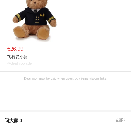
€26.99
飞行员小熊
@dealmoon.de
Dealmoon may be paid when users buy items via our links.
问大家
0
全部