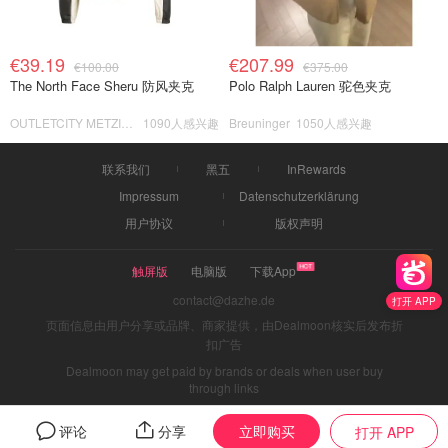
€39.19
€207.99
€100.00
€375.00
The North Face Sheru 防风夹克
Polo Ralph Lauren 驼色夹克
OUTLETCITY METZINGEN
1090人感兴趣
Breuninger
1050人感兴趣
联系我们
黑五
InRewards
Impressum
Datenschutzerklärung
用户协议
版权声明
触屏版
电脑版
下载App
contact@dazhe.de
打开 APP
页面信息由用户分享或品牌、商家提供，由Dealmoon核实后发布折
扣广告
Dealmoon may get paid by brands or deals when user buy
through links
立即购买
评论
分享
打开 APP