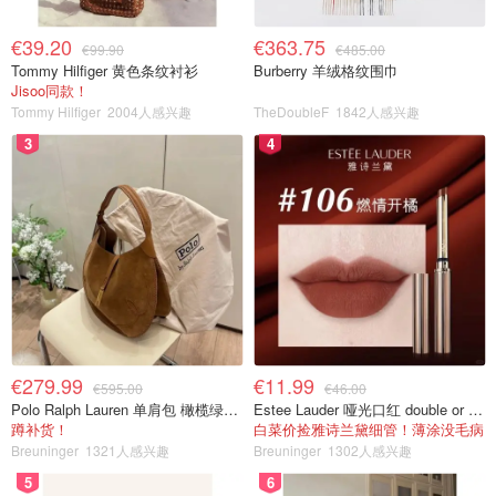
€39.20
€363.75
€99.90
€485.00
Tommy Hilfiger 黄色条纹衬衫
Burberry 羊绒格纹围巾
Jisoo同款！
Tommy Hilfiger
2004人感兴趣
TheDoubleF
1842人感兴趣
3
4
€279.99
€11.99
€595.00
€46.00
Polo Ralph Lauren 单肩包 橄榄绿金色
Estee Lauder 哑光口红 double or nothing色号
蹲补货！
白菜价捡雅诗兰黛细管！薄涂没毛病
Breuninger
1321人感兴趣
Breuninger
1302人感兴趣
5
6