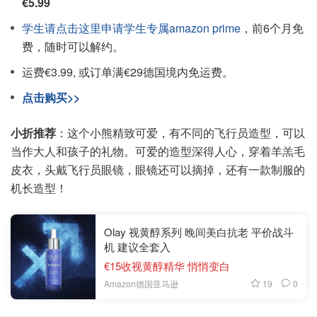
€5.99
学生请点击这里申请学生专属amazon prime
，前6个月免
费，随时可以解约。
运费€3.99, 或订单满€29德国境内免运费。
点击购买>>
小折推荐
：这个小熊精致可爱，有不同的飞行员造型，可以
当作大人和孩子的礼物。可爱的造型深得人心，穿着羊羔毛
皮衣，头戴飞行员眼镜，眼镜还可以摘掉，还有一款制服的
机长造型！
Olay 视黄醇系列 晚间美白抗老 平价战斗
机 建议全套入
€15收视黄醇精华 悄悄变白
19
0
Amazon德国亚马逊