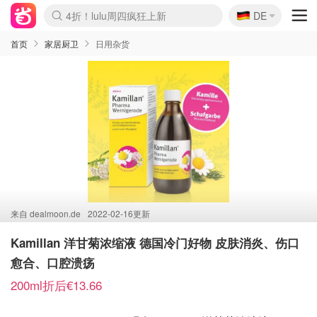
🇩🇪
4折！lulu周四疯狂上新
DE
Boticinal 夏促开抢！
还没结束！&OtherStories大促
Joybuy变相75折 随时失效
速领！Stanley独家85折
疑似霸哥！Camper额外叠85折
Zalando 奥莱闪促！每日更新
Moncler反季囤！5折起+叠9折
Coach Brooklyn仅€192
首页
家居厨卫
日用杂货
来自
dealmoon.de
2022-02-16更新
Kamillan 洋甘菊浓缩液 德国冷门好物 皮肤消炎、伤口
愈合、口腔溃疡
200ml折后€13.66