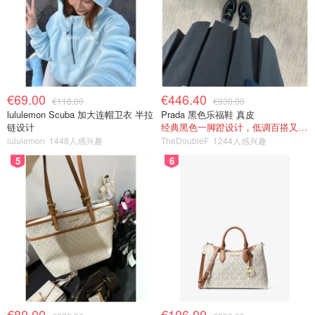
€69.00
€446.40
€118.00
€930.00
lululemon Scuba 加大连帽卫衣 半拉
Prada 黑色乐福鞋 真皮
链设计
经典黑色一脚蹬设计，低调百搭又高级
lululemon
1448人感兴趣
TheDoubleF
1244人感兴趣
5
6
€80.00
€106.00