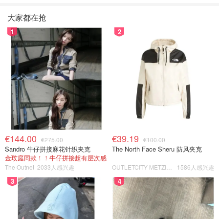
大家都在抢
1
2
€144.00
€39.19
€275.00
€100.00
Sandro 牛仔拼接麻花针织夹克
The North Face Sheru 防风夹克
金玟庭同款！！牛仔拼接超有层次感
The Outnet
2033人感兴趣
OUTLETCITY METZINGEN
1586人感兴趣
3
4