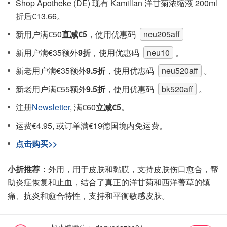
Shop Apotheke (DE) 现有 Kamillan 洋甘菊浓缩液 200ml
折后€13.66。
新用户满€50
直减€5
，使用优惠码
neu205aff
新用户满€35额外
9折
，使用优惠码
neu10
。
新老用户满€35额外
9.5折
，使用优惠码
neu520aff
。
新老用户满€55额外
9.5折
，使用优惠码
bk520aff
。
注册
Newsletter
, 满€60
立减€5
。
运费€4.95, 或订单满€19德国境内免运费。
点击购买>>
小折推荐：
外用，用于皮肤和黏膜，支持皮肤伤口愈合，帮
助炎症恢复和止血，结合了真正的洋甘菊和西洋蓍草的镇
痛、抗炎和愈合特性，支持和平衡敏感皮肤。