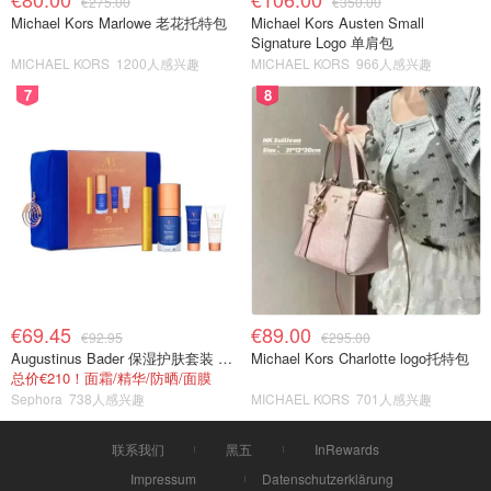
€275.00
€350.00
Michael Kors Marlowe 老花托特包
Michael Kors Austen Small
Signature Logo 单肩包
MICHAEL KORS
1200人感兴趣
MICHAEL KORS
966人感兴趣
7
8
€69.45
€89.00
€92.95
€295.00
Augustinus Bader 保湿护肤套装 TFC8®
Michael Kors Charlotte logo托特包
总价€210！面霜/精华/防晒/面膜
Sephora
738人感兴趣
MICHAEL KORS
701人感兴趣
联系我们
黑五
InRewards
Impressum
Datenschutzerklärung