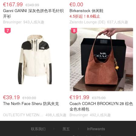
€167.99
€0.00
€349.99
Ganni GANNI 深灰色拼色羊毛针织
Birkenstock 休闲鞋
开衫
4.5折起！8.6截止
Breuninger
943人感兴趣
Zalando Lounge (DE)
637人感兴趣
7
8
€39.19
€191.99
€100.00
€375.00
The North Face Sheru 防风夹克
Coach COACH BROOKLYN 28 棕色
金色水桶包
OUTLETCITY METZINGEN
498人感兴趣
Breuninger
492人感兴趣
联系我们
黑五
InRewards