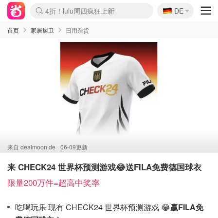
🇩🇪
4折！lulu周四疯狂上新
DE
Boticinal 夏促开抢！
还没结束！&OtherStories大促
Joybuy变相75折 随时失效
速领！Stanley独家85折
疑似霸哥！Camper额外叠85折
Zalando 奥莱闪促！每日更新
Moncler反季囤！5折起+叠9折
Coach Brooklyn仅€192
首页
家居厨卫
日用杂货
来自
dealmoon.de
06-09更新
来 CHECK24 世界杯预测游戏😂送FILA免费德国球衣
限量200万件=超高中奖率
吃喝玩乐 现有 CHECK24 世界杯预测游戏 😂
赢FILA免