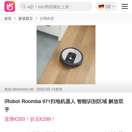
🇩🇪
4折！lulu周四疯狂上新
DE
Boticinal 夏促开抢！
还没结束！&OtherStories大促
Joybuy变相75折 随时失效
速领！Stanley独家85折
疑似霸哥！Camper额外叠85折
Zalando 奥莱闪促！每日更新
Moncler反季囤！5折起+叠9折
Coach Brooklyn仅€192
首页
家居厨卫
日用杂货
来自
dealmoon.de
2022-03-14发布
iRobot Roomba 971扫地机器人 智能识别区域 解放双
手
直降€200！折后€299！