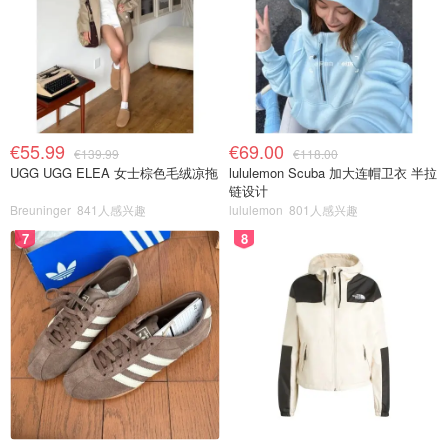
€55.99
€69.00
€139.99
€118.00
UGG UGG ELEA 女士棕色毛绒凉拖
lululemon Scuba 加大连帽卫衣 半拉
链设计
Breuninger
841人感兴趣
lululemon
801人感兴趣
7
8