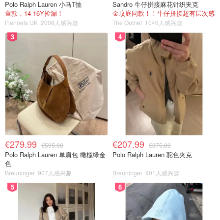
Polo Ralph Lauren 小马T恤
Sandro 牛仔拼接麻花针织夹克
童款，14-16Y捡漏！
金玟庭同款！！牛仔拼接超有层次感
Flannels UK
2008人感兴趣
The Outnet
1046人感兴趣
3
4
€279.99
€207.99
€595.00
€375.00
Polo Ralph Lauren 单肩包 橄榄绿金
Polo Ralph Lauren 驼色夹克
色
Breuninger
907人感兴趣
Breuninger
901人感兴趣
5
6